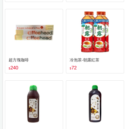
超方塊咖啡
冷泡茶-朝露紅茶
240
72
$
$