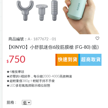
商品編號：A - 1877672 - 01
【KINYO】小舒肌迷你6段筋膜槍 (FG-80)
(藍)
750
$
★4種按摩頭
★紓壓的6檔頻率，每分鐘2000-4000高效轉速
★超輕量僅380g！輕鬆手持不手痠
★LED多彩氣氛燈顯示檔位狀態
規格 :