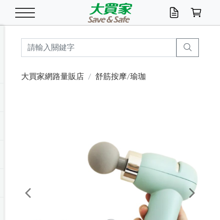
米/五穀/濃湯
休閒零嘴
養生保健/常備品
沐浴乳香皂
鍋具/飲水/廚房
衛生紙/濕巾
廚房家電
文具/辦公用品
冷凍免運
米/糙米
食用油
包麵
魚罐
初一十五拜拜懶
餅乾
糖果/蜜餞/果凍
茶飲料
雞精/飲品
奶粉
綠茶
即溶咖啡
沐浴乳
洗髮/護髮
牙 刷
潔顏產品
臉部保養
鍋具/餐具
掃除/清潔用具
寢具/家具
寵物食品
抽取衛生紙/濕巾
洗衣精
廚房/餐具清潔
衛生棉
箱購免運區
料理鍋具
除濕/清淨機
除塵家電
電腦周邊
文具用品
機車/腳踏車百貨
戶外/休閒用品
服飾內著
生鮮食品
食品免運
季節活動
大買家網路量販店
舒筋按摩/瑜珈
油/調味料
美味餅乾
奶粉/穀麥片
美髮造型
掃除用具/照明/五金
衣物清潔
季節家電
汽機車百貨
箱購免運
五穀/南北貨
醬油.油膏.蠔油
碗麵/義大利麵
醬菜/玉米罐
零嘴
糕餅/點心
巧克力
果汁咖啡
機能保健
麥片/玉米片
紅茶
咖啡豆/粉/濾掛
香皂/洗手乳
造型髮品
牙膏/漱口水
卸妝/粉刺調理
面/眼膜
保鮮/微波
洗衣/曬衣用具
收納用品
寵物清潔/百貨
廚房紙巾/平版/
洗衣粉/皂
浴廁/水管清潔
嬰兒尿布
烤箱/微波/電磁爐
風扇/防蚊家電
美容家電
數位週邊
辦公文具/收納
汽車百貨
健身/按摩/瑜珈
配件
調理食品
清潔用品免運
店長推薦
泡麵 / 麵條
糖果/巧克力
特色茶品
口腔清潔
傢飾/收納/衛浴
居家清潔
生活家電
休閒/運動
主題專區
湯類/湯塊
調味用品
麵條/快煮麵/米粉
調理食品
堅果/海苔
洋芋片
碳酸/礦泉水
族群保健
沖調穀粉/隨手包
奶茶/花草茶
可可/糖/奶精
染髮產品
口腔配件
刮鬍用品
身體保養
飲水用具
電池/延長線
衛浴/毛巾
園藝用品
箱購免運區
漂白水/柔軟精
居家清潔/除濕芳
成人紙尿褲
快煮壺/烘碗機
電暖器
家用電器
手機/平板周邊
玩具/擺設小物
測量/護具/其他
男/女/機能包
居家/汽百用品
這夏不怕熱
罐頭調理包
飲料
咖啡/可可
臉部清潔
寵物/園藝
衛生棉/護墊
3C/電腦周邊/OA
服飾/配件
咖哩/沾拌醬/抹醬
箱購專區
肉鬆/肉醬罐
肉乾/豆乾
節日限定伴手禮
保久乳/豆米漿
常備/醫材/口罩
烏龍/普洱茶/其他
開架彩妝/防曬
廚房配件
燈泡/檯燈/照明
地墊/家飾品
日用活動區
箱購免運區
防蚊/殺蟲
咖啡機/果汁調理
辦公用具
球類/運動
戶外/室內鞋
綠意露營生活
開架/身體保養
成人/嬰兒紙尿褲
點心罐
機能飲料
▶保健品牌推薦
黑糖桂圓/蜂蜜醋
修繕/五金/祭祀
Previous
Next
箱購飲料