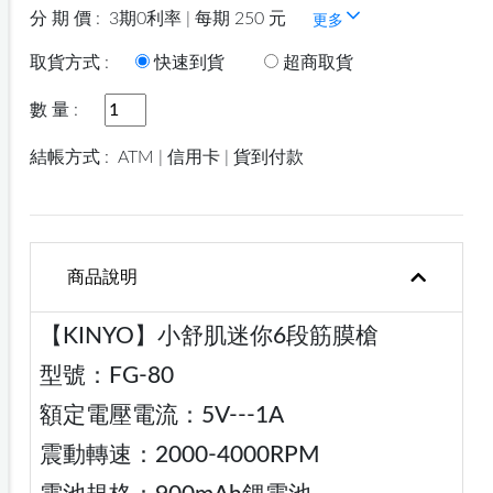
分 期 價 :
3期0利率 | 每期 250 元
更多
取貨方式 :
快速到貨
超商取貨
數 量 :
結帳方式 :
ATM | 信用卡 | 貨到付款
商品說明
【KINYO】小舒肌迷你6段筋膜槍
型號：FG-80
額定電壓電流：5V---1A
震動轉速：2000-4000RPM