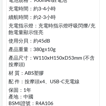
電池規格：900mAh鋰電池
充電時間：約3-4小時
續航時間：約2-3小時
充電指示燈：充電時指示燈呼吸閃爍/充
飽電量顯示恆亮
使用分貝：約45dB
產品重量：380g±10g
產品尺寸：W110xH150xD53mm (不含
按摩頭)
材 質：ABS塑膠
配 件：按摩頭x4、USB-C充電線
保固：1年
產地：中國
BSMI證號：R4A106