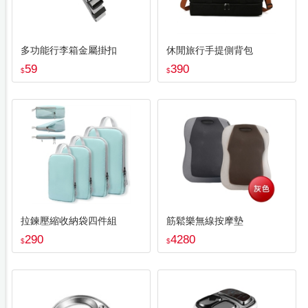
多功能行李箱金屬掛扣
休閒旅行手提側背包
59
390
$
$
拉鍊壓縮收納袋四件組
筋鬆樂無線按摩墊
290
4280
$
$