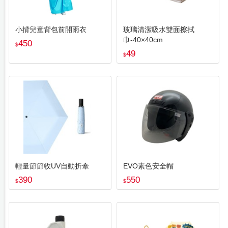
小揹兒童背包前開雨衣
玻璃清潔吸水雙面擦拭
巾-40×40cm
450
$
49
$
輕量節節收UV自動折傘
EVO素色安全帽
390
550
$
$