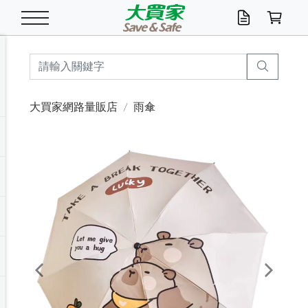
米/五穀/濃湯
休閒零嘴
養生保健/常備品
沐浴乳香皂
鍋具/飲水/廚房
衛生紙/濕巾
廚房家電
文具/辦公用品
冷凍免運
米/糙米
食用油
包麵
魚罐
初一十五拜拜懶
餅乾
糖果/蜜餞/果凍
茶飲料
雞精/飲品
奶粉
綠茶
即溶咖啡
沐浴乳
洗髮/護髮
牙 刷
潔顏產品
臉部保養
鍋具/餐具
掃除/清潔用具
寢具/家具
寵物食品
抽取衛生紙/濕巾
洗衣精
廚房/餐具清潔
衛生棉
箱購免運區
料理鍋具
除濕/清淨機
除塵家電
電腦周邊
文具用品
機車/腳踏車百貨
戶外/休閒用品
服飾內著
生鮮食品
食品免運
季節活動
大買家網路量販店
雨傘
油/調味料
美味餅乾
奶粉/穀麥片
美髮造型
掃除用具/照明/五金
衣物清潔
季節家電
汽機車百貨
箱購免運
五穀/南北貨
醬油.油膏.蠔油
碗麵/義大利麵
醬菜/玉米罐
零嘴
糕餅/點心
巧克力
果汁咖啡
機能保健
麥片/玉米片
紅茶
咖啡豆/粉/濾掛
香皂/洗手乳
造型髮品
牙膏/漱口水
卸妝/粉刺調理
面/眼膜
保鮮/微波
洗衣/曬衣用具
收納用品
寵物清潔/百貨
廚房紙巾/平版/
洗衣粉/皂
浴廁/水管清潔
嬰兒尿布
烤箱/微波/電磁爐
風扇/防蚊家電
美容家電
數位週邊
辦公文具/收納
汽車百貨
健身/按摩/瑜珈
配件
調理食品
清潔用品免運
店長推薦
泡麵 / 麵條
糖果/巧克力
特色茶品
口腔清潔
傢飾/收納/衛浴
居家清潔
生活家電
休閒/運動
主題專區
湯類/湯塊
調味用品
麵條/快煮麵/米粉
調理食品
堅果/海苔
洋芋片
碳酸/礦泉水
族群保健
沖調穀粉/隨手包
奶茶/花草茶
可可/糖/奶精
染髮產品
口腔配件
刮鬍用品
身體保養
飲水用具
電池/延長線
衛浴/毛巾
園藝用品
箱購免運區
漂白水/柔軟精
居家清潔/除濕芳
成人紙尿褲
快煮壺/烘碗機
電暖器
家用電器
手機/平板周邊
玩具/擺設小物
測量/護具/其他
男/女/機能包
居家/汽百用品
這夏不怕熱
罐頭調理包
飲料
咖啡/可可
臉部清潔
寵物/園藝
衛生棉/護墊
3C/電腦周邊/OA
服飾/配件
咖哩/沾拌醬/抹醬
箱購專區
肉鬆/肉醬罐
肉乾/豆乾
節日限定伴手禮
保久乳/豆米漿
常備/醫材/口罩
烏龍/普洱茶/其他
開架彩妝/防曬
廚房配件
燈泡/檯燈/照明
地墊/家飾品
日用活動區
箱購免運區
防蚊/殺蟲
咖啡機/果汁調理
辦公用具
球類/運動
戶外/室內鞋
綠意露營生活
開架/身體保養
成人/嬰兒紙尿褲
點心罐
機能飲料
▶保健品牌推薦
黑糖桂圓/蜂蜜醋
修繕/五金/祭祀
Previous
Next
箱購飲料