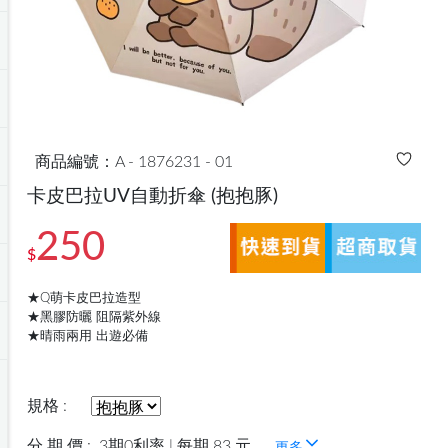
商品編號：A - 1876231 - 01
卡皮巴拉UV自動折傘
(抱抱豚)
250
$
★Q萌卡皮巴拉造型
★黑膠防曬 阻隔紫外線
★晴雨兩用 出遊必備
規格 :
分 期 價 :
3期0利率 | 每期 83 元