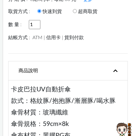
更多
取貨方式 :
快速到貨
超商取貨
數 量 :
結帳方式 :
ATM | 信用卡 | 貨到付款
商品說明
卡皮巴拉UV自動折傘
款式：格紋豚/抱抱豚/漸層豚/喝水豚
傘骨材質：玻璃纖維
傘骨規格：59cm×8k
傘布材質：黑膠PG布