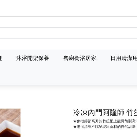
健
沐浴開架保養
餐廚衛浴居家
日用清潔
冷凍內門阿隆師 竹
★象徵節節高升的竹笙配上龍骨熬製高
★湯底清爽不膩呈現出食材的自然甜味