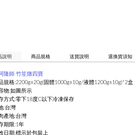
品說明
商品規格
送貨說明
退換貨須知
阿隆師 竹笙燉四寶
規格:2200g±20g(固體1000g±10g/液體1200g±10g)*2盒
容物:如圖所示
存方式:零下18度C以下冷凍保存
地:台灣
肉產地:台灣
存期限:1年
效日期:標示於包裝上