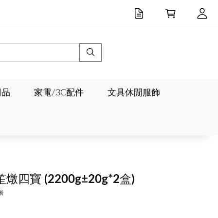
用品
家電/3C配件
文具休閒服飾
笙燉四寶
(2200g±20g*2盒)
湯