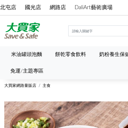
北屯店
國光店
網路店
DaliArt藝術廣場
米油罐頭泡麵
餅乾零食飲料
奶粉養生保
免運/主題專區
大買家網路量販店
主食