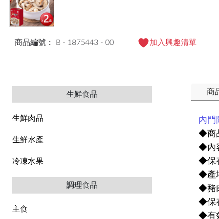
商品編號： B - 1875443 - 00
加入興趣清單
商
生鮮食品
生鮮肉品
內門
◆商品
生鮮水產
◆內
◆保
冷凍水果
◆產
調理食品
◆豬
◆保
主食
◆有