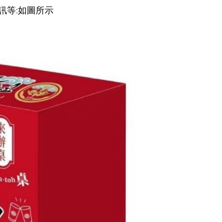
訊等:如圖所示