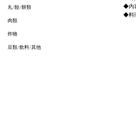
◆內
丸/餃/餅類
◆料
肉類
炸物
豆類/飲料/其他