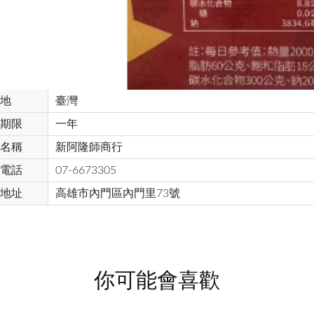
地
臺灣
期限
一年
名稱
新阿隆師商行
電話
07-6673305
地址
高雄市內門區內門里73號
你可能會喜歡