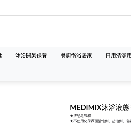
健
沐浴開架保養
餐廚衛浴居家
日用清潔
MEDIMIX沐浴液
★液態皂製程
★不使用化學界面活性劑、起泡劑、皂