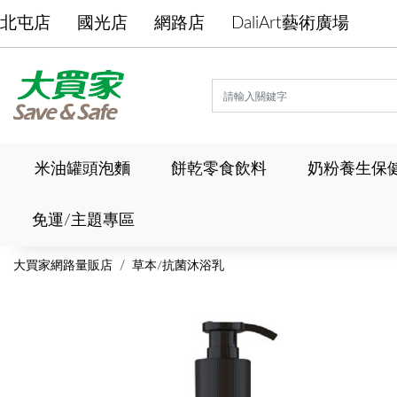
北屯店
國光店
網路店
DaliArt藝術廣場
米油罐頭泡麵
餅乾零食飲料
奶粉養生保
免運/主題專區
大買家網路量販店
草本/抗菌沐浴乳