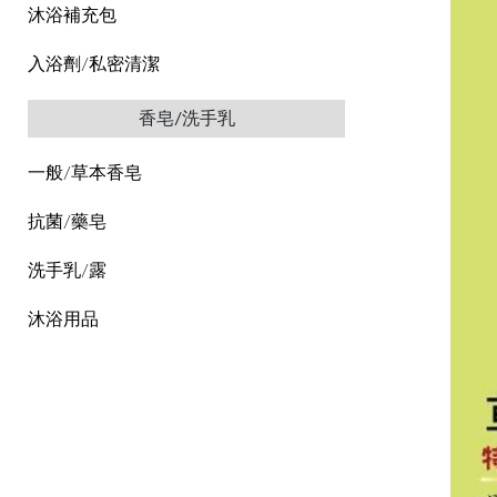
沐浴補充包
入浴劑/私密清潔
香皂/洗手乳
一般/草本香皂
抗菌/藥皂
洗手乳/露
沐浴用品