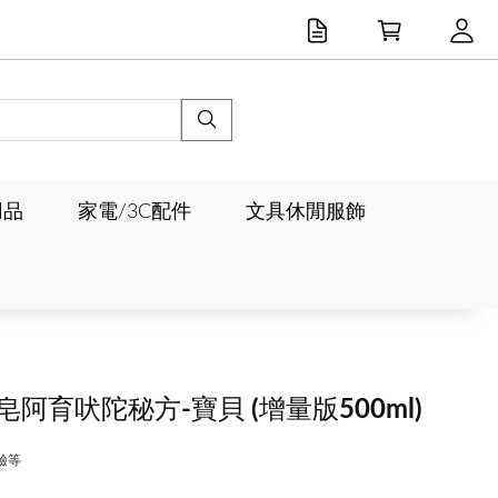
用品
家電/3C配件
文具休閒服飾
態皂阿育吠陀秘方-寶貝
(增量版500ml)
鹼等