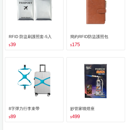
RFID 防盜刷護照套-5入
簡約RFID防盜護照包
39
175
$
$
8字彈力行李束帶
妙管家噴燈座
89
499
$
$