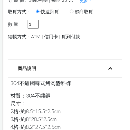
分 期 價 :
3期0利率 | 每期 23 元
更多
取貨方式 :
快速到貨
超商取貨
數 量 :
結帳方式 :
ATM | 信用卡 | 貨到付款
商品說明
304不鏽鋼韓式烤肉醬料碟
材質：304不鏽鋼
尺寸：
2格-約8.5*15.5*2.5cm
3格-約8*20.5*2.5cm
4格-約8.2*27.5*2.5cm