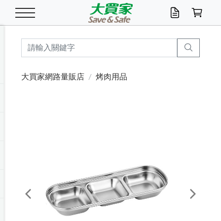
米/五穀/濃湯
休閒零嘴
養生保健/常備品
沐浴乳香皂
鍋具/飲水/廚房
衛生紙/濕巾
廚房家電
文具/辦公用品
冷凍免運
米/糙米
食用油
包麵
魚罐
初一十五拜拜懶
餅乾
糖果/蜜餞/果凍
茶飲料
雞精/飲品
奶粉
綠茶
即溶咖啡
沐浴乳
洗髮/護髮
牙 刷
潔顏產品
臉部保養
鍋具/餐具
掃除/清潔用具
寢具/家具
寵物食品
抽取衛生紙/濕巾
洗衣精
廚房/餐具清潔
衛生棉
箱購免運區
料理鍋具
除濕/清淨機
除塵家電
電腦周邊
文具用品
機車/腳踏車百貨
戶外/休閒用品
服飾內著
生鮮食品
食品免運
季節活動
大買家網路量販店
烤肉用品
油/調味料
美味餅乾
奶粉/穀麥片
美髮造型
掃除用具/照明/五金
衣物清潔
季節家電
汽機車百貨
箱購免運
五穀/南北貨
醬油.油膏.蠔油
碗麵/義大利麵
醬菜/玉米罐
零嘴
糕餅/點心
巧克力
果汁咖啡
機能保健
麥片/玉米片
紅茶
咖啡豆/粉/濾掛
香皂/洗手乳
造型髮品
牙膏/漱口水
卸妝/粉刺調理
面/眼膜
保鮮/微波
洗衣/曬衣用具
收納用品
寵物清潔/百貨
廚房紙巾/平版/
洗衣粉/皂
浴廁/水管清潔
嬰兒尿布
烤箱/微波/電磁爐
風扇/防蚊家電
美容家電
數位週邊
辦公文具/收納
汽車百貨
健身/按摩/瑜珈
配件
調理食品
清潔用品免運
店長推薦
泡麵 / 麵條
糖果/巧克力
特色茶品
口腔清潔
傢飾/收納/衛浴
居家清潔
生活家電
休閒/運動
主題專區
湯類/湯塊
調味用品
麵條/快煮麵/米粉
調理食品
堅果/海苔
洋芋片
碳酸/礦泉水
族群保健
沖調穀粉/隨手包
奶茶/花草茶
可可/糖/奶精
染髮產品
口腔配件
刮鬍用品
身體保養
飲水用具
電池/延長線
衛浴/毛巾
園藝用品
箱購免運區
漂白水/柔軟精
居家清潔/除濕芳
成人紙尿褲
快煮壺/烘碗機
電暖器
家用電器
手機/平板周邊
玩具/擺設小物
測量/護具/其他
男/女/機能包
居家/汽百用品
這夏不怕熱
罐頭調理包
飲料
咖啡/可可
臉部清潔
寵物/園藝
衛生棉/護墊
3C/電腦周邊/OA
服飾/配件
咖哩/沾拌醬/抹醬
箱購專區
肉鬆/肉醬罐
肉乾/豆乾
節日限定伴手禮
保久乳/豆米漿
常備/醫材/口罩
烏龍/普洱茶/其他
開架彩妝/防曬
廚房配件
燈泡/檯燈/照明
地墊/家飾品
日用活動區
箱購免運區
防蚊/殺蟲
咖啡機/果汁調理
辦公用具
球類/運動
戶外/室內鞋
綠意露營生活
開架/身體保養
成人/嬰兒紙尿褲
點心罐
機能飲料
▶保健品牌推薦
黑糖桂圓/蜂蜜醋
修繕/五金/祭祀
Previous
Next
箱購飲料