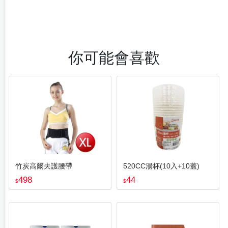
你可能會喜歡
竹炭高爾夫護腰帶
520CC湯杯(10入+10蓋)
498
44
$
$