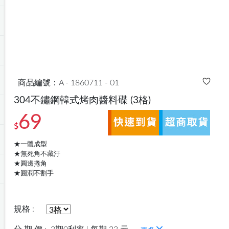
商品編號：A - 1860711 - 01
304不鏽鋼韓式烤肉醬料碟
(3格)
69
$
★一體成型
★無死角不藏汙
★圓邊捲角
★圓潤不割手
規格 :