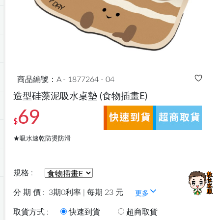
商品編號：A - 1877264 - 04
造型硅藻泥吸水桌墊
(食物插畫E)
69
$
★吸水速乾防燙防滑
規格 :
分 期 價 :
3期0利率 | 每期 23 元
更多
取貨方式 :
快速到貨
超商取貨