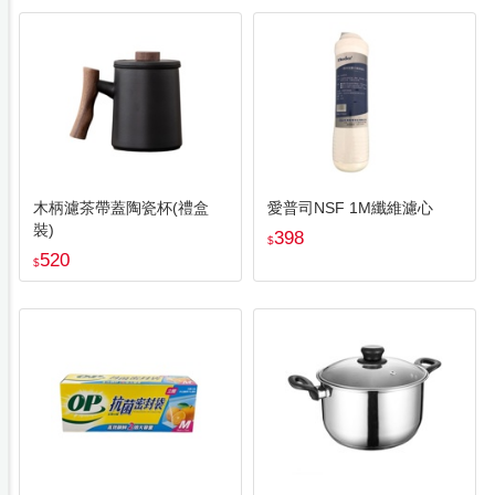
木柄濾茶帶蓋陶瓷杯(禮盒
愛普司NSF 1M纖維濾心
裝)
398
$
520
$