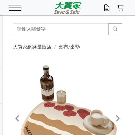
米/五穀/濃湯
休閒零嘴
養生保健/常備品
沐浴乳香皂
鍋具/飲水/廚房
衛生紙/濕巾
廚房家電
文具/辦公用品
冷凍免運
米/糙米
食用油
包麵
魚罐
初一十五拜拜懶
餅乾
糖果/蜜餞/果凍
茶飲料
雞精/飲品
奶粉
綠茶
即溶咖啡
沐浴乳
洗髮/護髮
牙 刷
潔顏產品
臉部保養
鍋具/餐具
掃除/清潔用具
寢具/家具
寵物食品
抽取衛生紙/濕巾
洗衣精
廚房/餐具清潔
衛生棉
箱購免運區
料理鍋具
除濕/清淨機
除塵家電
電腦周邊
文具用品
機車/腳踏車百貨
戶外/休閒用品
服飾內著
生鮮食品
食品免運
季節活動
大買家網路量販店
桌布/桌墊
油/調味料
美味餅乾
奶粉/穀麥片
美髮造型
掃除用具/照明/五金
衣物清潔
季節家電
汽機車百貨
箱購免運
五穀/南北貨
醬油.油膏.蠔油
碗麵/義大利麵
醬菜/玉米罐
零嘴
糕餅/點心
巧克力
果汁咖啡
機能保健
麥片/玉米片
紅茶
咖啡豆/粉/濾掛
香皂/洗手乳
造型髮品
牙膏/漱口水
卸妝/粉刺調理
面/眼膜
保鮮/微波
洗衣/曬衣用具
收納用品
寵物清潔/百貨
廚房紙巾/平版/
洗衣粉/皂
浴廁/水管清潔
嬰兒尿布
烤箱/微波/電磁爐
風扇/防蚊家電
美容家電
數位週邊
辦公文具/收納
汽車百貨
健身/按摩/瑜珈
配件
調理食品
清潔用品免運
店長推薦
泡麵 / 麵條
糖果/巧克力
特色茶品
口腔清潔
傢飾/收納/衛浴
居家清潔
生活家電
休閒/運動
主題專區
湯類/湯塊
調味用品
麵條/快煮麵/米粉
調理食品
堅果/海苔
洋芋片
碳酸/礦泉水
族群保健
沖調穀粉/隨手包
奶茶/花草茶
可可/糖/奶精
染髮產品
口腔配件
刮鬍用品
身體保養
飲水用具
電池/延長線
衛浴/毛巾
園藝用品
箱購免運區
漂白水/柔軟精
居家清潔/除濕芳
成人紙尿褲
快煮壺/烘碗機
電暖器
家用電器
手機/平板周邊
玩具/擺設小物
測量/護具/其他
男/女/機能包
居家/汽百用品
這夏不怕熱
罐頭調理包
飲料
咖啡/可可
臉部清潔
寵物/園藝
衛生棉/護墊
3C/電腦周邊/OA
服飾/配件
咖哩/沾拌醬/抹醬
箱購專區
肉鬆/肉醬罐
肉乾/豆乾
節日限定伴手禮
保久乳/豆米漿
常備/醫材/口罩
烏龍/普洱茶/其他
開架彩妝/防曬
廚房配件
燈泡/檯燈/照明
地墊/家飾品
日用活動區
箱購免運區
防蚊/殺蟲
咖啡機/果汁調理
辦公用具
球類/運動
戶外/室內鞋
綠意露營生活
開架/身體保養
成人/嬰兒紙尿褲
點心罐
機能飲料
▶保健品牌推薦
黑糖桂圓/蜂蜜醋
修繕/五金/祭祀
Previous
Next
箱購飲料