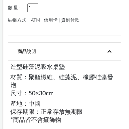
數 量 :
結帳方式 :
ATM | 信用卡 | 貨到付款
商品說明
造型硅藻泥吸水桌墊
材質：聚酯纖維、硅藻泥、橡膠硅藻發
泡
尺寸：50×30cm
產地：中國
保存期限：正常存放無期限
*商品皆不含擺飾物