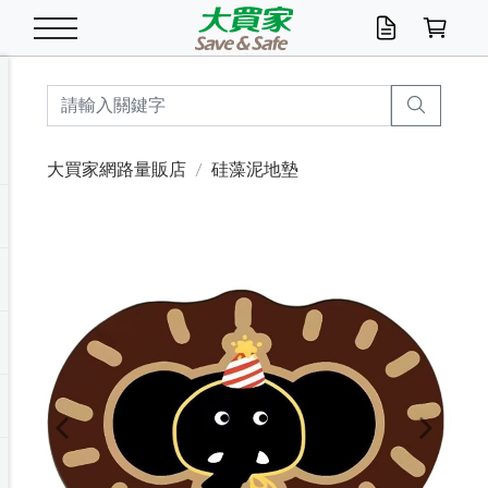
米/五穀/濃湯
休閒零嘴
養生保健/常備品
沐浴乳香皂
鍋具/飲水/廚房
衛生紙/濕巾
廚房家電
文具/辦公用品
冷凍免運
米/糙米
食用油
包麵
魚罐
初一十五拜拜懶
餅乾
糖果/蜜餞/果凍
茶飲料
雞精/飲品
奶粉
綠茶
即溶咖啡
沐浴乳
洗髮/護髮
牙 刷
潔顏產品
臉部保養
鍋具/餐具
掃除/清潔用具
寢具/家具
寵物食品
抽取衛生紙/濕巾
洗衣精
廚房/餐具清潔
衛生棉
箱購免運區
料理鍋具
除濕/清淨機
除塵家電
電腦周邊
文具用品
機車/腳踏車百貨
戶外/休閒用品
服飾內著
生鮮食品
食品免運
季節活動
大買家網路量販店
硅藻泥地墊
油/調味料
美味餅乾
奶粉/穀麥片
美髮造型
掃除用具/照明/五金
衣物清潔
季節家電
汽機車百貨
箱購免運
五穀/南北貨
醬油.油膏.蠔油
碗麵/義大利麵
醬菜/玉米罐
零嘴
糕餅/點心
巧克力
果汁咖啡
機能保健
麥片/玉米片
紅茶
咖啡豆/粉/濾掛
香皂/洗手乳
造型髮品
牙膏/漱口水
卸妝/粉刺調理
面/眼膜
保鮮/微波
洗衣/曬衣用具
收納用品
寵物清潔/百貨
廚房紙巾/平版/
洗衣粉/皂
浴廁/水管清潔
嬰兒尿布
烤箱/微波/電磁爐
風扇/防蚊家電
美容家電
數位週邊
辦公文具/收納
汽車百貨
健身/按摩/瑜珈
配件
調理食品
清潔用品免運
店長推薦
泡麵 / 麵條
糖果/巧克力
特色茶品
口腔清潔
傢飾/收納/衛浴
居家清潔
生活家電
休閒/運動
主題專區
湯類/湯塊
調味用品
麵條/快煮麵/米粉
調理食品
堅果/海苔
洋芋片
碳酸/礦泉水
族群保健
沖調穀粉/隨手包
奶茶/花草茶
可可/糖/奶精
染髮產品
口腔配件
刮鬍用品
身體保養
飲水用具
電池/延長線
衛浴/毛巾
園藝用品
箱購免運區
漂白水/柔軟精
居家清潔/除濕芳
成人紙尿褲
快煮壺/烘碗機
電暖器
家用電器
手機/平板周邊
玩具/擺設小物
測量/護具/其他
男/女/機能包
居家/汽百用品
這夏不怕熱
罐頭調理包
飲料
咖啡/可可
臉部清潔
寵物/園藝
衛生棉/護墊
3C/電腦周邊/OA
服飾/配件
咖哩/沾拌醬/抹醬
箱購專區
肉鬆/肉醬罐
肉乾/豆乾
節日限定伴手禮
保久乳/豆米漿
常備/醫材/口罩
烏龍/普洱茶/其他
開架彩妝/防曬
廚房配件
燈泡/檯燈/照明
地墊/家飾品
日用活動區
箱購免運區
防蚊/殺蟲
咖啡機/果汁調理
辦公用具
球類/運動
戶外/室內鞋
綠意露營生活
開架/身體保養
成人/嬰兒紙尿褲
點心罐
機能飲料
▶保健品牌推薦
黑糖桂圓/蜂蜜醋
修繕/五金/祭祀
Previous
Next
箱購飲料