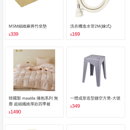
MSM細緻麻將竹坐墊
洗衣機進水管2M(鍊式)
339
169
$
$
韓國製 maatila 擁抱系列 無
一體成形造型鏤空方凳-大號
塵 超細纖維厚款四季被
349
$
1490
$