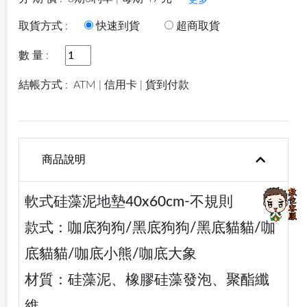
更多
取貨方式 :
快速到貨
超商取貨
數 量 :
結帳方式 :
ATM | 信用卡 | 貨到付款
商品說明
軟式硅藻泥地墊40x60cm-不規則
款式：咖底狗狗/黑底狗狗/黑底貓貓/咖
底貓貓/咖底小熊/咖底大象
材質：硅藻泥、橡膠硅藻發泡、聚酯纖
維