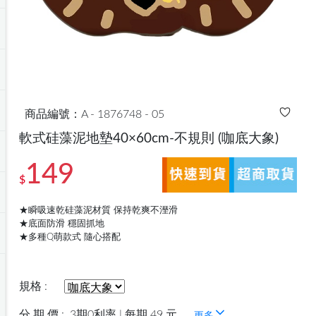
商品編號：A - 1876748 - 05
軟式硅藻泥地墊40×60cm-不規則
(咖底大象)
149
$
★瞬吸速乾硅藻泥材質 保持乾爽不溼滑
★底面防滑 穩固抓地
★多種Q萌款式 隨心搭配
規格 :
分 期 價 :
3期0利率 | 每期 49 元