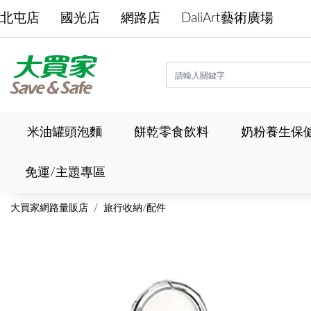
北屯店
國光店
網路店
DaliArt藝術廣場
米油罐頭泡麵
餅乾零食飲料
奶粉養生保
免運/主題專區
大買家網路量販店
旅行收納/配件