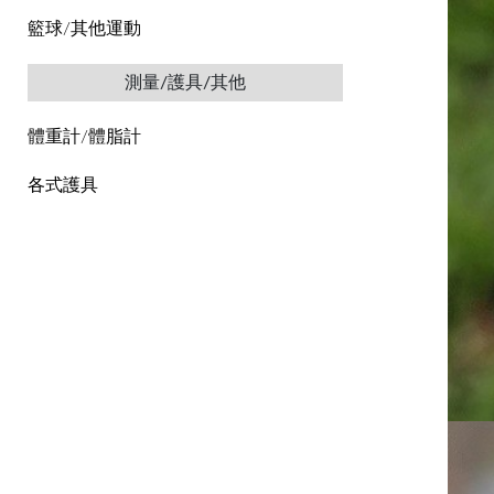
籃球/其他運動
測量/護具/其他
體重計/體脂計
各式護具