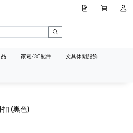
用品
家電/3C配件
文具休閒服飾
掛扣
(黑色)