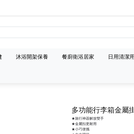
健
沐浴開架保養
餐廚衛浴居家
日用清潔
多功能行李箱金屬
★旅行神器解放雙手
★金屬扣更耐用
★小巧便攜