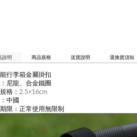
品說明
商品規格
送貨說明
退換貨須知
能行李箱金屬掛扣
：尼龍、合金鐵圈
規格：2.5×16cm
：中國
期限：正常使用無限制