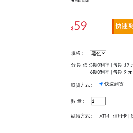
★自由調節
59
$
規格 :
分 期 價 :
3期0利率 | 每期 19 
6期0利率 | 每期 9 元
快速到
取貨方式 :
數 量 :
結帳方式 :
ATM | 信用卡 