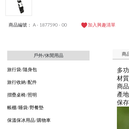
商品編號： A - 1877590 - 00
加入興趣清單
商
戶外/休閒用品
多功
旅行袋/隨身包
材質
旅行收納/配件
商品
產地
摺疊桌椅/照明
保存
帳棚/睡袋/野餐墊
保溫保冰用品/購物車