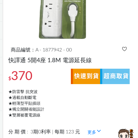
商品編號：A - 1877942 - 00
快譯通 5開4座 1.8M 電源延長線
370
$
★防雷擊 抗突波
★過載自動斷電
★輕薄型平貼插頭
★獨立開關省能設計
★雙層被覆電源線
分 期 價 :
3期0利率 | 每期 123 元
更多