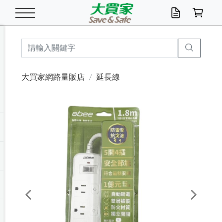
米/五穀/濃湯
休閒零嘴
養生保健/常備品
沐浴乳香皂
鍋具/飲水/廚房
衛生紙/濕巾
廚房家電
文具/辦公用品
冷凍免運
米/糙米
食用油
包麵
魚罐
初一十五拜拜懶
餅乾
糖果/蜜餞/果凍
茶飲料
雞精/飲品
奶粉
綠茶
即溶咖啡
沐浴乳
洗髮/護髮
牙 刷
潔顏產品
臉部保養
鍋具/餐具
掃除/清潔用具
寢具/家具
寵物食品
抽取衛生紙/濕巾
洗衣精
廚房/餐具清潔
衛生棉
箱購免運區
料理鍋具
除濕/清淨機
除塵家電
電腦周邊
文具用品
機車/腳踏車百貨
戶外/休閒用品
服飾內著
生鮮食品
食品免運
季節活動
大買家網路量販店
延長線
油/調味料
美味餅乾
奶粉/穀麥片
美髮造型
掃除用具/照明/五金
衣物清潔
季節家電
汽機車百貨
箱購免運
五穀/南北貨
醬油.油膏.蠔油
碗麵/義大利麵
醬菜/玉米罐
零嘴
糕餅/點心
巧克力
果汁咖啡
機能保健
麥片/玉米片
紅茶
咖啡豆/粉/濾掛
香皂/洗手乳
造型髮品
牙膏/漱口水
卸妝/粉刺調理
面/眼膜
保鮮/微波
洗衣/曬衣用具
收納用品
寵物清潔/百貨
廚房紙巾/平版/
洗衣粉/皂
浴廁/水管清潔
嬰兒尿布
烤箱/微波/電磁爐
風扇/防蚊家電
美容家電
數位週邊
辦公文具/收納
汽車百貨
健身/按摩/瑜珈
配件
調理食品
清潔用品免運
店長推薦
泡麵 / 麵條
糖果/巧克力
特色茶品
口腔清潔
傢飾/收納/衛浴
居家清潔
生活家電
休閒/運動
主題專區
湯類/湯塊
調味用品
麵條/快煮麵/米粉
調理食品
堅果/海苔
洋芋片
碳酸/礦泉水
族群保健
沖調穀粉/隨手包
奶茶/花草茶
可可/糖/奶精
染髮產品
口腔配件
刮鬍用品
身體保養
飲水用具
電池/延長線
衛浴/毛巾
園藝用品
箱購免運區
漂白水/柔軟精
居家清潔/除濕芳
成人紙尿褲
快煮壺/烘碗機
電暖器
家用電器
手機/平板周邊
玩具/擺設小物
測量/護具/其他
男/女/機能包
居家/汽百用品
這夏不怕熱
罐頭調理包
飲料
咖啡/可可
臉部清潔
寵物/園藝
衛生棉/護墊
3C/電腦周邊/OA
服飾/配件
咖哩/沾拌醬/抹醬
箱購專區
肉鬆/肉醬罐
肉乾/豆乾
節日限定伴手禮
保久乳/豆米漿
常備/醫材/口罩
烏龍/普洱茶/其他
開架彩妝/防曬
廚房配件
燈泡/檯燈/照明
地墊/家飾品
日用活動區
箱購免運區
防蚊/殺蟲
咖啡機/果汁調理
辦公用具
球類/運動
戶外/室內鞋
綠意露營生活
開架/身體保養
成人/嬰兒紙尿褲
點心罐
機能飲料
▶保健品牌推薦
黑糖桂圓/蜂蜜醋
修繕/五金/祭祀
Previous
Next
箱購飲料