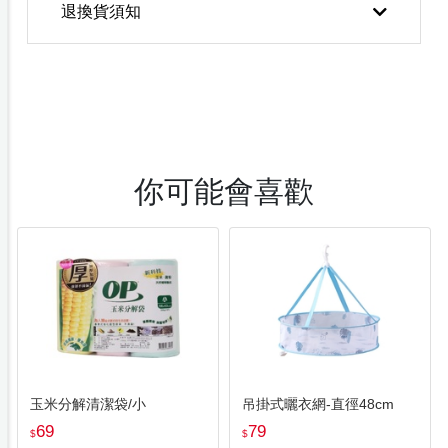
退換貨須知
你可能會喜歡
玉米分解清潔袋/小
吊掛式曬衣網-直徑48cm
69
79
$
$