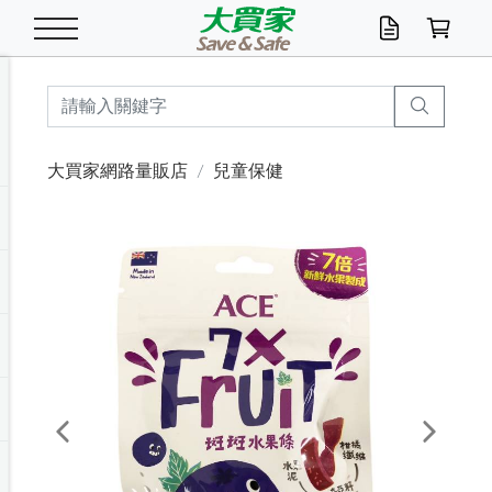
米/五穀/濃湯
休閒零嘴
養生保健/常備品
沐浴乳香皂
鍋具/飲水/廚房
衛生紙/濕巾
廚房家電
文具/辦公用品
冷凍免運
米/糙米
食用油
包麵
魚罐
初一十五拜拜懶
餅乾
糖果/蜜餞/果凍
茶飲料
雞精/飲品
奶粉
綠茶
即溶咖啡
沐浴乳
洗髮/護髮
牙 刷
潔顏產品
臉部保養
鍋具/餐具
掃除/清潔用具
寢具/家具
寵物食品
抽取衛生紙/濕巾
洗衣精
廚房/餐具清潔
衛生棉
箱購免運區
料理鍋具
除濕/清淨機
除塵家電
電腦周邊
文具用品
機車/腳踏車百貨
戶外/休閒用品
服飾內著
生鮮食品
食品免運
季節活動
大買家網路量販店
兒童保健
油/調味料
美味餅乾
奶粉/穀麥片
美髮造型
掃除用具/照明/五金
衣物清潔
季節家電
汽機車百貨
箱購免運
五穀/南北貨
醬油.油膏.蠔油
碗麵/義大利麵
醬菜/玉米罐
零嘴
糕餅/點心
巧克力
果汁咖啡
機能保健
麥片/玉米片
紅茶
咖啡豆/粉/濾掛
香皂/洗手乳
造型髮品
牙膏/漱口水
卸妝/粉刺調理
面/眼膜
保鮮/微波
洗衣/曬衣用具
收納用品
寵物清潔/百貨
廚房紙巾/平版/
洗衣粉/皂
浴廁/水管清潔
嬰兒尿布
烤箱/微波/電磁爐
風扇/防蚊家電
美容家電
數位週邊
辦公文具/收納
汽車百貨
健身/按摩/瑜珈
配件
調理食品
清潔用品免運
店長推薦
泡麵 / 麵條
糖果/巧克力
特色茶品
口腔清潔
傢飾/收納/衛浴
居家清潔
生活家電
休閒/運動
主題專區
湯類/湯塊
調味用品
麵條/快煮麵/米粉
調理食品
堅果/海苔
洋芋片
碳酸/礦泉水
族群保健
沖調穀粉/隨手包
奶茶/花草茶
可可/糖/奶精
染髮產品
口腔配件
刮鬍用品
身體保養
飲水用具
電池/延長線
衛浴/毛巾
園藝用品
箱購免運區
漂白水/柔軟精
居家清潔/除濕芳
成人紙尿褲
快煮壺/烘碗機
電暖器
家用電器
手機/平板周邊
玩具/擺設小物
測量/護具/其他
男/女/機能包
居家/汽百用品
這夏不怕熱
罐頭調理包
飲料
咖啡/可可
臉部清潔
寵物/園藝
衛生棉/護墊
3C/電腦周邊/OA
服飾/配件
咖哩/沾拌醬/抹醬
箱購專區
肉鬆/肉醬罐
肉乾/豆乾
節日限定伴手禮
保久乳/豆米漿
常備/醫材/口罩
烏龍/普洱茶/其他
開架彩妝/防曬
廚房配件
燈泡/檯燈/照明
地墊/家飾品
日用活動區
箱購免運區
防蚊/殺蟲
咖啡機/果汁調理
辦公用具
球類/運動
戶外/室內鞋
綠意露營生活
開架/身體保養
成人/嬰兒紙尿褲
點心罐
機能飲料
▶保健品牌推薦
黑糖桂圓/蜂蜜醋
修繕/五金/祭祀
Previous
Next
箱購飲料