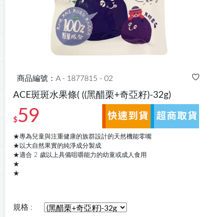
商品編號：A - 1877815 - 02
ACE斑斑水果條(
((黑醋栗+奇亞籽)-32g)
59
$
★專為兒童與注重健康的族群設計的天然機能零嘴
★以大自然果實的純淨成分製成
★適合 2 歲以上具備咀嚼能力的幼童或成人食用
★
★
規格 :