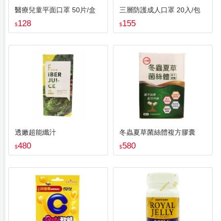
醫療兒童平面口罩 50片/盒
三層防護成人口罩 20入/包
128
155
$
$
透嫩超能纖汁
冬蟲夏草菌絲體複方膠囊
480
580
$
$