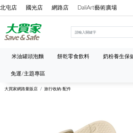
北屯店
國光店
網路店
DaliArt藝術廣場
米油罐頭泡麵
餅乾零食飲料
奶粉養生保
免運/主題專區
大買家網路量販店
旅行收納/配件