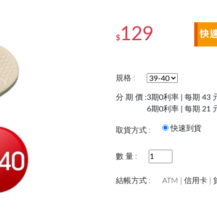
129
$
規格 :
分 期 價 :
3期0利率 | 每期 43 
6期0利率 | 每期 21 
快速到
取貨方式 :
數 量 :
結帳方式 :
ATM | 信用卡 