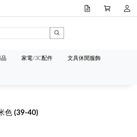
用品
家電/3C配件
文具休閒服飾
米色
(39-40)