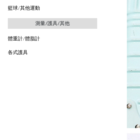
籃球/其他運動
測量/護具/其他
體重計/體脂計
各式護具