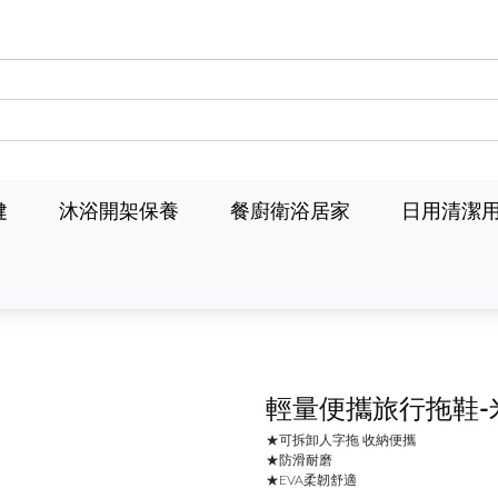
健
沐浴開架保養
餐廚衛浴居家
日用清潔
輕量便攜旅行拖鞋-
★可拆卸人字拖 收納便攜
★防滑耐磨
★EVA柔韌舒適