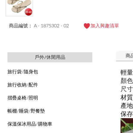
商品編號： A - 1875302 - 02
加入興趣清單
商
戶外/休閒用品
輕量
旅行袋/隨身包
顏色
旅行收納/配件
尺寸：
材質
摺疊桌椅/照明
產地
帳棚/睡袋/野餐墊
保存
保溫保冰用品/購物車