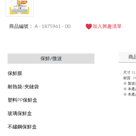
商品編號： A - 1875961 - 00
加入興趣清單
商
保鮮/微波
尺寸 31.
保鮮膜
材質 : 
※ 製
耐熱袋/夾鏈袋
※ 本
※ 本
塑料PP保鮮盒
玻璃保鮮盒
不鏽鋼保鮮盒