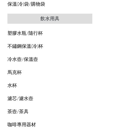
保溫(冷)袋/購物袋
飲水用具
塑膠水瓶/隨行杯
不鏽鋼保溫(冷)杯
冷水壺/保溫壺
馬克杯
水杯
濾芯/濾水壺
茶壺/茶具
咖啡專用器材