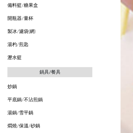
備料籃/糖果盒
開瓶器/量杯
製冰/濾袋(網)
湯杓/煎匙
瀝水籃
鍋具/餐具
炒鍋
平底鍋/不沾煎鍋
湯鍋/雪平鍋
燜燒/保溫/砂鍋