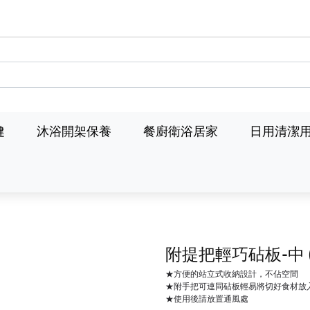
健
沐浴開架保養
餐廚衛浴居家
日用清潔
附提把輕巧砧板-中
★方便的站立式收納設計，不佔空間
★附手把可連同砧板輕易將切好食材放
★使用後請放置通風處