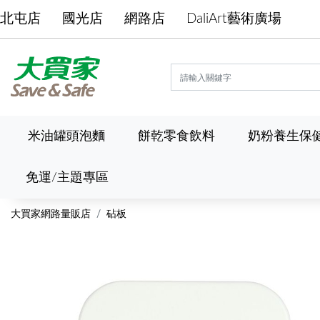
北屯店
國光店
網路店
DaliArt藝術廣場
米油罐頭泡麵
餅乾零食飲料
奶粉養生保
免運/主題專區
大買家網路量販店
砧板