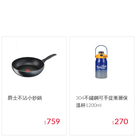
爵士不沾小炒鍋
304不鏽鋼可手提漸層保
溫杯1200ml
759
270
$
$