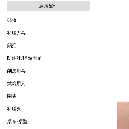
廚房配件
砧板
料理刀具
鋁箔
防油汙/隔熱用品
削皮用具
烘焙用具
圍裙
料理夾
桌布/桌墊