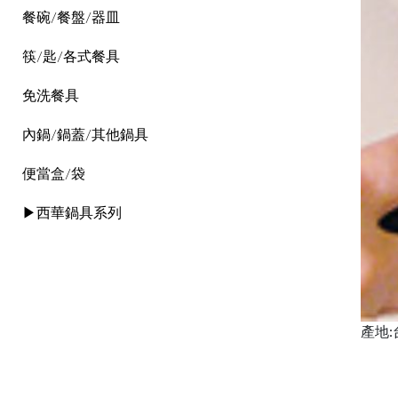
餐碗/餐盤/器皿
筷/匙/各式餐具
免洗餐具
內鍋/鍋蓋/其他鍋具
便當盒/袋
▶西華鍋具系列
產地: