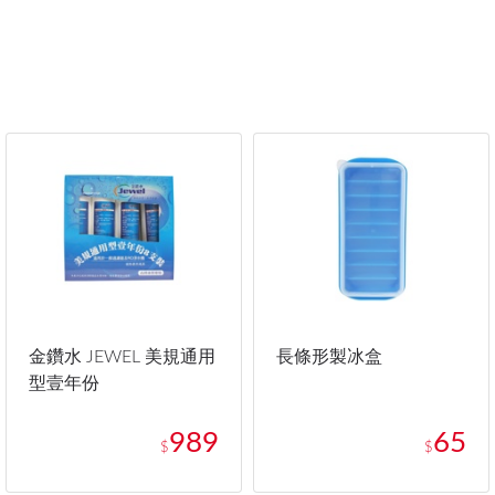
金鑽水 JEWEL 美規通用
長條形製冰盒
型壹年份
989
65
$
$