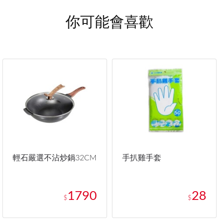
你可能會喜歡
輕石嚴選不沾炒鍋32CM
手扒雞手套
1790
28
$
$