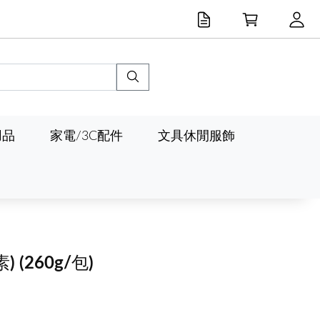
用品
家電/3C配件
文具休閒服飾
素)
(260g/包)