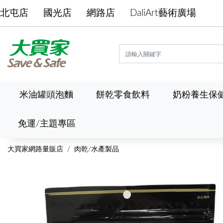
北屯店
國光店
網路店
DaliArt藝術廣場
米油罐頭泡麵
餅乾零食飲料
奶粉養生保
免運/主題專區
大買家網路量販店
肉乾/水產製品