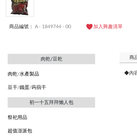
商品編號： A - 1849744 - 00
加入興趣清單
商
肉乾/豆乾
◆內
肉乾/水產製品
豆干/鐵蛋/蒟蒻干
初一十五拜拜懶人包
祭祀用品
超值澎派包