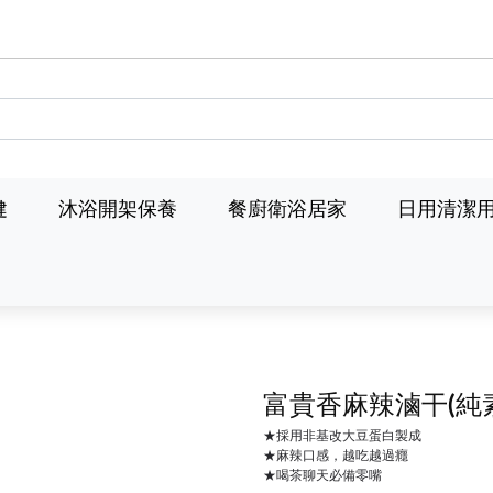
健
沐浴開架保養
餐廚衛浴居家
日用清潔
富貴香麻辣滷干(純
★採用非基改大豆蛋白製成
★麻辣口感，越吃越過癮
★喝茶聊天必備零嘴