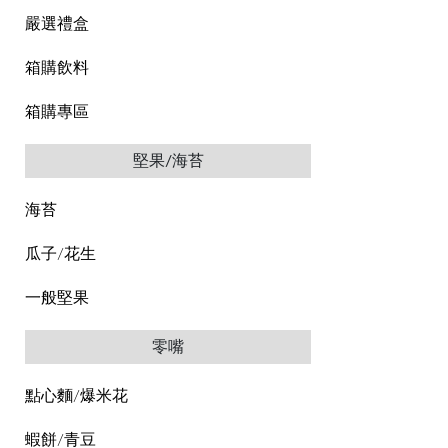
嚴選禮盒
箱購飲料
箱購專區
堅果/海苔
海苔
瓜子/花生
一般堅果
零嘴
點心麵/爆米花
蝦餅/青豆