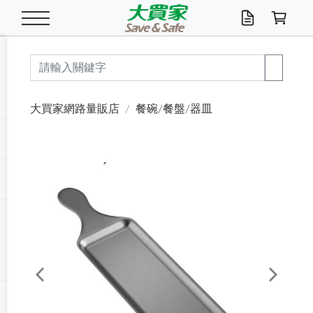
米/五穀/濃湯
休閒零嘴
養生保健/常備品
沐浴乳香皂
鍋具/飲水/廚房
衛生紙/濕巾
廚房家電
文具/辦公用品
冷凍免運
米/糙米
食用油
包麵
魚罐
初一十五拜拜懶
餅乾
糖果/蜜餞/果凍
茶飲料
雞精/飲品
奶粉
綠茶
即溶咖啡
沐浴乳
洗髮/護髮
牙 刷
潔顏產品
臉部保養
鍋具/餐具
掃除/清潔用具
寢具/家具
寵物食品
抽取衛生紙/濕巾
洗衣精
廚房/餐具清潔
衛生棉
箱購免運區
料理鍋具
除濕/清淨機
除塵家電
電腦周邊
文具用品
機車/腳踏車百貨
戶外/休閒用品
服飾內著
生鮮食品
食品免運
季節活動
大買家網路量販店
餐碗/餐盤/器皿
油/調味料
美味餅乾
奶粉/穀麥片
美髮造型
掃除用具/照明/五金
衣物清潔
季節家電
汽機車百貨
箱購免運
五穀/南北貨
醬油.油膏.蠔油
碗麵/義大利麵
醬菜/玉米罐
零嘴
糕餅/點心
巧克力
果汁咖啡
機能保健
麥片/玉米片
紅茶
咖啡豆/粉/濾掛
香皂/洗手乳
造型髮品
牙膏/漱口水
卸妝/粉刺調理
面/眼膜
保鮮/微波
洗衣/曬衣用具
收納用品
寵物清潔/百貨
廚房紙巾/平版/
洗衣粉/皂
浴廁/水管清潔
嬰兒尿布
烤箱/微波/電磁爐
風扇/防蚊家電
美容家電
數位週邊
辦公文具/收納
汽車百貨
健身/按摩/瑜珈
配件
調理食品
清潔用品免運
店長推薦
泡麵 / 麵條
糖果/巧克力
特色茶品
口腔清潔
傢飾/收納/衛浴
居家清潔
生活家電
休閒/運動
主題專區
湯類/湯塊
調味用品
麵條/快煮麵/米粉
調理食品
堅果/海苔
洋芋片
碳酸/礦泉水
族群保健
沖調穀粉/隨手包
奶茶/花草茶
可可/糖/奶精
染髮產品
口腔配件
刮鬍用品
身體保養
飲水用具
電池/延長線
衛浴/毛巾
園藝用品
箱購免運區
漂白水/柔軟精
居家清潔/除濕芳
成人紙尿褲
快煮壺/烘碗機
電暖器
家用電器
手機/平板周邊
玩具/擺設小物
測量/護具/其他
男/女/機能包
居家/汽百用品
這夏不怕熱
罐頭調理包
飲料
咖啡/可可
臉部清潔
寵物/園藝
衛生棉/護墊
3C/電腦周邊/OA
服飾/配件
咖哩/沾拌醬/抹醬
箱購專區
肉鬆/肉醬罐
肉乾/豆乾
節日限定伴手禮
保久乳/豆米漿
常備/醫材/口罩
烏龍/普洱茶/其他
開架彩妝/防曬
廚房配件
燈泡/檯燈/照明
地墊/家飾品
日用活動區
箱購免運區
防蚊/殺蟲
咖啡機/果汁調理
辦公用具
球類/運動
戶外/室內鞋
綠意露營生活
開架/身體保養
成人/嬰兒紙尿褲
點心罐
機能飲料
▶保健品牌推薦
黑糖桂圓/蜂蜜醋
修繕/五金/祭祀
Previous
Next
箱購飲料