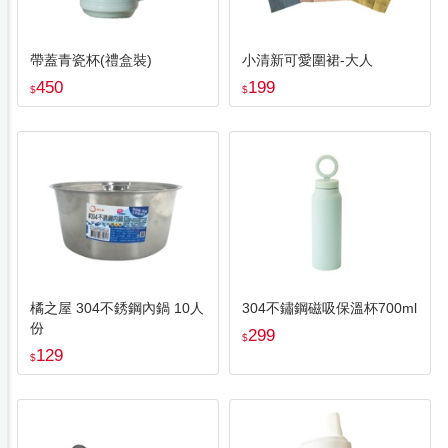
帶蓋青瓷杯(禮盒裝)
小清新可愛圍裙-大人
450
199
$
$
橘之屋 304不銹鋼內鍋 10人
304不鏽鋼磁吸保溫杯700ml
份
299
$
129
$