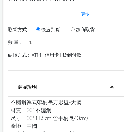
更多
取貨方式 :
快速到貨
超商取貨
數 量 :
結帳方式 :
ATM | 信用卡 | 貨到付款
商品說明
不鏽鋼韓式帶柄長方形盤-大號
材質：201不鏽鋼
尺寸：30*11.5cm(含手柄長43cm)
產地：中國