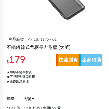
商品編號：A - 1871175 - 01
不鏽鋼韓式帶柄長方形盤
(大號)
179
$
★加厚不鏽鋼材質
★不易變形堅固耐用
★邊緣圓潤處理
規格 :
分 期 價 :
3期0利率 | 每期 59 元