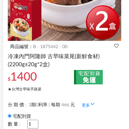
商品編號：B - 1875442 - 00
冷凍內門阿隆師 古早味菜尾(新鮮食材)
(2200g±20g*2盒)
1400
$
★台灣古早味手路菜
分 期 價 :
3期0利率 | 每期 466 元
更多
宅配到貨
數 量 :