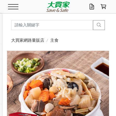
米/五穀/濃湯
休閒零嘴
養生保健/常備品
沐浴乳香皂
鍋具/飲水/廚房
衛生紙/濕巾
廚房家電
文具/辦公用品
冷凍免運
米/糙米
食用油
包麵
魚罐
初一十五拜拜懶
餅乾
糖果/蜜餞/果凍
茶飲料
雞精/飲品
奶粉
綠茶
即溶咖啡
沐浴乳
洗髮/護髮
牙 刷
潔顏產品
臉部保養
鍋具/餐具
掃除/清潔用具
寢具/家具
寵物食品
抽取衛生紙/濕巾
洗衣精
廚房/餐具清潔
衛生棉
箱購免運區
料理鍋具
除濕/清淨機
除塵家電
電腦周邊
文具用品
機車/腳踏車百貨
戶外/休閒用品
服飾內著
生鮮食品
食品免運
季節活動
大買家網路量販店
主食
油/調味料
美味餅乾
奶粉/穀麥片
美髮造型
掃除用具/照明/五金
衣物清潔
季節家電
汽機車百貨
箱購免運
五穀/南北貨
醬油.油膏.蠔油
碗麵/義大利麵
醬菜/玉米罐
零嘴
糕餅/點心
巧克力
果汁咖啡
機能保健
麥片/玉米片
紅茶
咖啡豆/粉/濾掛
香皂/洗手乳
造型髮品
牙膏/漱口水
卸妝/粉刺調理
面/眼膜
保鮮/微波
洗衣/曬衣用具
收納用品
寵物清潔/百貨
廚房紙巾/平版/
洗衣粉/皂
浴廁/水管清潔
嬰兒尿布
烤箱/微波/電磁爐
風扇/防蚊家電
美容家電
數位週邊
辦公文具/收納
汽車百貨
健身/按摩/瑜珈
配件
調理食品
清潔用品免運
店長推薦
泡麵 / 麵條
糖果/巧克力
特色茶品
口腔清潔
傢飾/收納/衛浴
居家清潔
生活家電
休閒/運動
主題專區
湯類/湯塊
調味用品
麵條/快煮麵/米粉
調理食品
堅果/海苔
洋芋片
碳酸/礦泉水
族群保健
沖調穀粉/隨手包
奶茶/花草茶
可可/糖/奶精
染髮產品
口腔配件
刮鬍用品
身體保養
飲水用具
電池/延長線
衛浴/毛巾
園藝用品
箱購免運區
漂白水/柔軟精
居家清潔/除濕芳
成人紙尿褲
快煮壺/烘碗機
電暖器
家用電器
手機/平板周邊
玩具/擺設小物
測量/護具/其他
男/女/機能包
居家/汽百用品
這夏不怕熱
罐頭調理包
飲料
咖啡/可可
臉部清潔
寵物/園藝
衛生棉/護墊
3C/電腦周邊/OA
服飾/配件
咖哩/沾拌醬/抹醬
箱購專區
肉鬆/肉醬罐
肉乾/豆乾
節日限定伴手禮
保久乳/豆米漿
常備/醫材/口罩
烏龍/普洱茶/其他
開架彩妝/防曬
廚房配件
燈泡/檯燈/照明
地墊/家飾品
日用活動區
箱購免運區
防蚊/殺蟲
咖啡機/果汁調理
辦公用具
球類/運動
戶外/室內鞋
綠意露營生活
開架/身體保養
成人/嬰兒紙尿褲
點心罐
機能飲料
▶保健品牌推薦
黑糖桂圓/蜂蜜醋
修繕/五金/祭祀
Previous
Next
箱購飲料