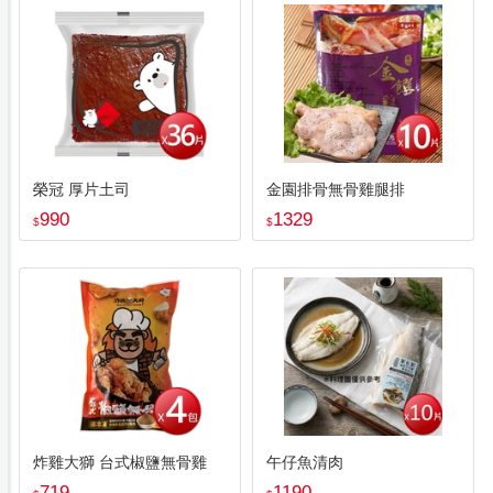
榮冠 厚片土司
金園排骨無骨雞腿排
990
1329
$
$
炸雞大獅 台式椒鹽無骨雞
午仔魚清肉
719
1190