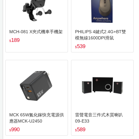
MCH-081 X夾式機車手機架
PHILIPS 4鍵式2.4G+BT雙
模無線1600DPI滑鼠
189
$
539
$
MCK 65W氮化鎵快充電源供
雷聲電音三件式木質喇叭
應器MCK-U2450
09-E33
990
589
$
$