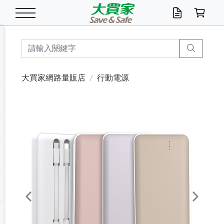
米/五穀/濃湯
休閒零嘴
養生保健/常備品
沐浴乳香皂
鍋具/飲水/廚房
衛生紙/濕巾
廚房家電
文具/辦公用品
冷凍免運
米/糙米
食用油
包麵
魚罐
初一十五拜拜懶
餅乾
糖果/蜜餞/果凍
茶飲料
雞精/飲品
奶粉
綠茶
即溶咖啡
沐浴乳
洗髮/護髮
牙 刷
潔顏產品
臉部保養
鍋具/餐具
掃除/清潔用具
寢具/家具
寵物食品
抽取衛生紙/濕巾
洗衣精
廚房/餐具清潔
衛生棉
箱購免運區
料理鍋具
除濕/清淨機
除塵家電
電腦周邊
文具用品
機車/腳踏車百貨
戶外/休閒用品
服飾內著
生鮮食品
食品免運
季節活動
大買家網路量販店
行動電源
油/調味料
美味餅乾
奶粉/穀麥片
美髮造型
掃除用具/照明/五金
衣物清潔
季節家電
汽機車百貨
箱購免運
五穀/南北貨
醬油.油膏.蠔油
碗麵/義大利麵
醬菜/玉米罐
零嘴
糕餅/點心
巧克力
果汁咖啡
機能保健
麥片/玉米片
紅茶
咖啡豆/粉/濾掛
香皂/洗手乳
造型髮品
牙膏/漱口水
卸妝/粉刺調理
面/眼膜
保鮮/微波
洗衣/曬衣用具
收納用品
寵物清潔/百貨
廚房紙巾/平版/
洗衣粉/皂
浴廁/水管清潔
嬰兒尿布
烤箱/微波/電磁爐
風扇/防蚊家電
美容家電
數位週邊
辦公文具/收納
汽車百貨
健身/按摩/瑜珈
配件
調理食品
清潔用品免運
店長推薦
泡麵 / 麵條
糖果/巧克力
特色茶品
口腔清潔
傢飾/收納/衛浴
居家清潔
生活家電
休閒/運動
主題專區
湯類/湯塊
調味用品
麵條/快煮麵/米粉
調理食品
堅果/海苔
洋芋片
碳酸/礦泉水
族群保健
沖調穀粉/隨手包
奶茶/花草茶
可可/糖/奶精
染髮產品
口腔配件
刮鬍用品
身體保養
飲水用具
電池/延長線
衛浴/毛巾
園藝用品
箱購免運區
漂白水/柔軟精
居家清潔/除濕芳
成人紙尿褲
快煮壺/烘碗機
電暖器
家用電器
手機/平板周邊
玩具/擺設小物
測量/護具/其他
男/女/機能包
居家/汽百用品
這夏不怕熱
罐頭調理包
飲料
咖啡/可可
臉部清潔
寵物/園藝
衛生棉/護墊
3C/電腦周邊/OA
服飾/配件
咖哩/沾拌醬/抹醬
箱購專區
肉鬆/肉醬罐
肉乾/豆乾
節日限定伴手禮
保久乳/豆米漿
常備/醫材/口罩
烏龍/普洱茶/其他
開架彩妝/防曬
廚房配件
燈泡/檯燈/照明
地墊/家飾品
日用活動區
箱購免運區
防蚊/殺蟲
咖啡機/果汁調理
辦公用具
球類/運動
戶外/室內鞋
綠意露營生活
開架/身體保養
成人/嬰兒紙尿褲
點心罐
機能飲料
▶保健品牌推薦
黑糖桂圓/蜂蜜醋
修繕/五金/祭祀
Previous
Next
箱購飲料