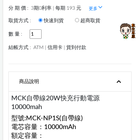
分 期 價 :
3期0利率 | 每期 193 元
更多
取貨方式 :
快速到貨
超商取貨
數 量 :
結帳方式 :
ATM | 信用卡 | 貨到付款
商品說明
MCK自帶線20W快充行動電源
10000mah
型號:MCK-NP1S(自帶線)
電芯容量：10000mAh
額定容量：