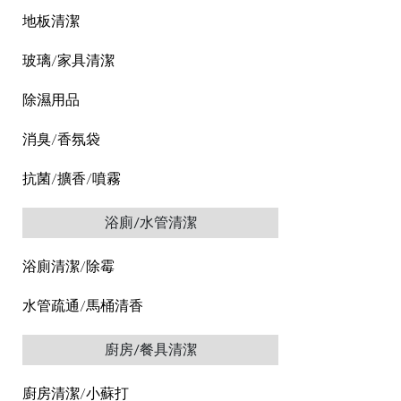
地板清潔
玻璃/家具清潔
除濕用品
消臭/香氛袋
抗菌/擴香/噴霧
浴廁/水管清潔
浴廁清潔/除霉
水管疏通/馬桶清香
廚房/餐具清潔
廚房清潔/小蘇打