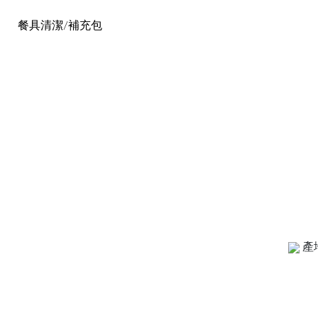
餐具清潔/補充包
產