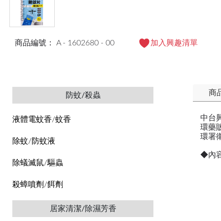
商品編號： A - 1602680 - 00
加入興趣清單
商
防蚊/殺蟲
中台
液體電蚊香/蚊香
環藥販
環署衛
除蚊/防蚊液
◆內
除蟻滅鼠/驅蟲
殺蟑噴劑/餌劑
居家清潔/除濕芳香