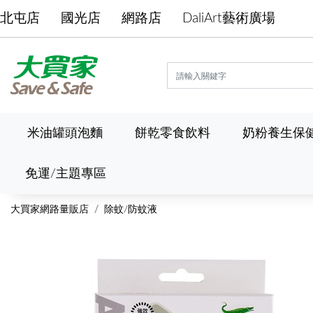
北屯店
國光店
網路店
DaliArt藝術廣場
米油罐頭泡麵
餅乾零食飲料
奶粉養生保
免運/主題專區
大買家網路量販店
除蚊/防蚊液