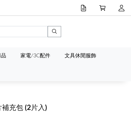
用品
家電/3C配件
文具休閒服飾
片補充包
(2片入)