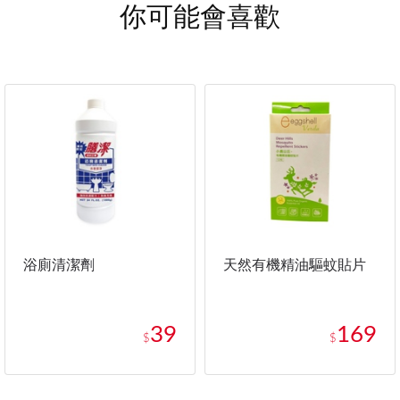
你可能會喜歡
浴廁清潔劑
天然有機精油驅蚊貼片
39
169
$
$