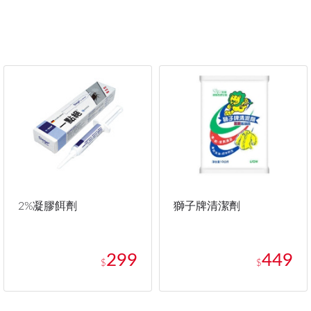
2%凝膠餌劑
獅子牌清潔劑
299
449
$
$