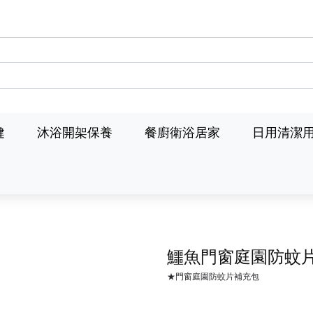
健
沐浴開架保養
餐廚衛浴居家
日用清潔
鱷魚門窗庭園防蚊
★門窗庭園防蚊片補充包