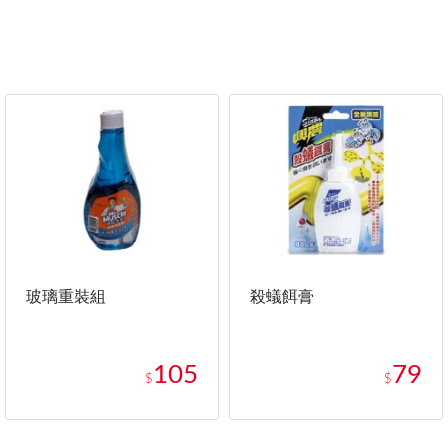
玻璃重裝組
殺蟻餌膏
105
79
$
$