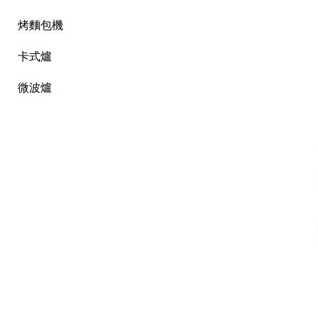
烤麵包機
卡式爐
微波爐