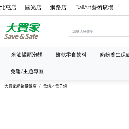
北屯店
國光店
網路店
DaliArt藝術廣場
米油罐頭泡麵
餅乾零食飲料
奶粉養生保
免運/主題專區
大買家網路量販店
電鍋／電子鍋