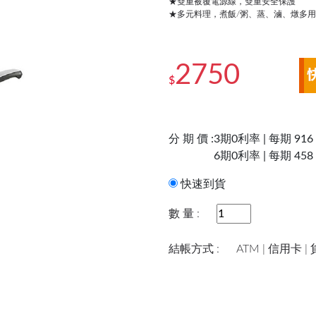
★雙重被覆電源線，雙重安全保護
★多元料理，煮飯/粥、蒸、滷、燉多
2750
$
分 期 價 :
3期0利率 | 每期 916
6期0利率 | 每期 458
快速到貨
數 量 :
結帳方式 :
ATM | 信用卡 