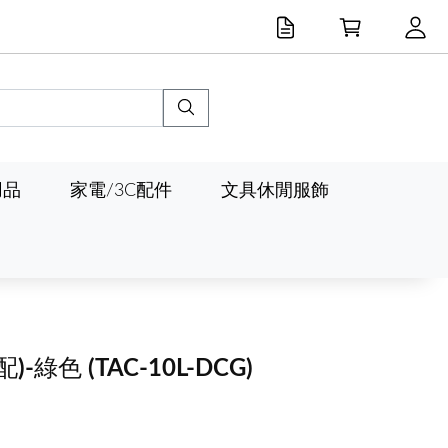
用品
家電/3C配件
文具休閒服飾
配)-綠色
(TAC-10L-DCG)