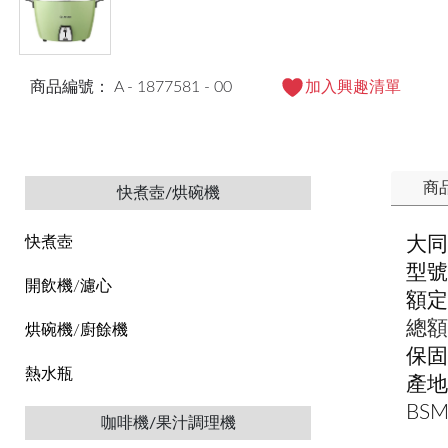
商品編號： A - 1877581 - 00
加入興趣清單
商
快煮壺/烘碗機
大同
快煮壺
型號：
開飲機/濾心
額定
總額
烘碗機/廚餘機
保固
熱水瓶
產地
BS
咖啡機/果汁調理機