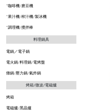
*咖啡機/磨豆機
*果汁機/榨汁機/製冰機
*調理機/攪拌棒
料理鍋具
電鍋／電子鍋
電火鍋/料理鍋/電烤盤
燉鍋/壓力鍋/氣炸鍋
烤箱/微波/電磁爐
烤箱
電磁爐/黑晶爐