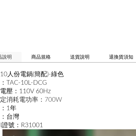
品說明
商品規格
送貨說明
退換貨須知
10人份電鍋(簡配)-綠色
TAC-10L-DCG
電壓：110V 60Hz
定消耗電功率：700W
：1年
：台灣
MI證號：R31001