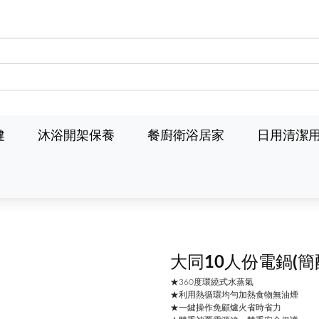
健
沐浴開架保養
餐廚衛浴居家
日用清潔
大同10人份電鍋(簡
★360度環繞式水蒸氣
★利用熱循環均勻加熱食物無油煙
★一鍵操作免顧爐火省時省力