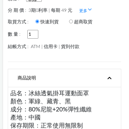
分 期 價 :
3期0利率 | 每期 49 元
更多
取貨方式 :
快速到貨
超商取貨
數 量 :
結帳方式 :
ATM | 信用卡 | 貨到付款
商品說明
品名：冰絲透氣掛耳運動面罩
顏色：軍綠、藏青、黑
成分：80%尼龍+20%彈性纖維
產地：中國
保存期限：正常使用無限制