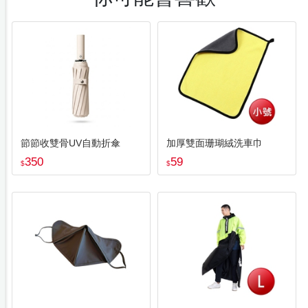
節節收雙骨UV自動折傘
加厚雙面珊瑚絨洗車巾
350
59
$
$