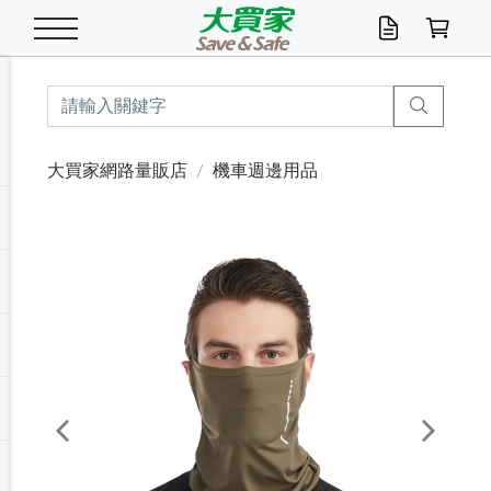
米/五穀/濃湯
休閒零嘴
養生保健/常備品
沐浴乳香皂
鍋具/飲水/廚房
衛生紙/濕巾
廚房家電
文具/辦公用品
冷凍免運
米/糙米
食用油
包麵
魚罐
初一十五拜拜懶
餅乾
糖果/蜜餞/果凍
茶飲料
雞精/飲品
奶粉
綠茶
即溶咖啡
沐浴乳
洗髮/護髮
牙 刷
潔顏產品
臉部保養
鍋具/餐具
掃除/清潔用具
寢具/家具
寵物食品
抽取衛生紙/濕巾
洗衣精
廚房/餐具清潔
衛生棉
箱購免運區
料理鍋具
除濕/清淨機
除塵家電
電腦周邊
文具用品
機車/腳踏車百貨
戶外/休閒用品
服飾內著
生鮮食品
食品免運
季節活動
大買家網路量販店
機車週邊用品
油/調味料
美味餅乾
奶粉/穀麥片
美髮造型
掃除用具/照明/五金
衣物清潔
季節家電
汽機車百貨
箱購免運
五穀/南北貨
醬油.油膏.蠔油
碗麵/義大利麵
醬菜/玉米罐
零嘴
糕餅/點心
巧克力
果汁咖啡
機能保健
麥片/玉米片
紅茶
咖啡豆/粉/濾掛
香皂/洗手乳
造型髮品
牙膏/漱口水
卸妝/粉刺調理
面/眼膜
保鮮/微波
洗衣/曬衣用具
收納用品
寵物清潔/百貨
廚房紙巾/平版/
洗衣粉/皂
浴廁/水管清潔
嬰兒尿布
烤箱/微波/電磁爐
風扇/防蚊家電
美容家電
數位週邊
辦公文具/收納
汽車百貨
健身/按摩/瑜珈
配件
調理食品
清潔用品免運
店長推薦
泡麵 / 麵條
糖果/巧克力
特色茶品
口腔清潔
傢飾/收納/衛浴
居家清潔
生活家電
休閒/運動
主題專區
湯類/湯塊
調味用品
麵條/快煮麵/米粉
調理食品
堅果/海苔
洋芋片
碳酸/礦泉水
族群保健
沖調穀粉/隨手包
奶茶/花草茶
可可/糖/奶精
染髮產品
口腔配件
刮鬍用品
身體保養
飲水用具
電池/延長線
衛浴/毛巾
園藝用品
箱購免運區
漂白水/柔軟精
居家清潔/除濕芳
成人紙尿褲
快煮壺/烘碗機
電暖器
家用電器
手機/平板周邊
玩具/擺設小物
測量/護具/其他
男/女/機能包
居家/汽百用品
這夏不怕熱
罐頭調理包
飲料
咖啡/可可
臉部清潔
寵物/園藝
衛生棉/護墊
3C/電腦周邊/OA
服飾/配件
咖哩/沾拌醬/抹醬
箱購專區
肉鬆/肉醬罐
肉乾/豆乾
節日限定伴手禮
保久乳/豆米漿
常備/醫材/口罩
烏龍/普洱茶/其他
開架彩妝/防曬
廚房配件
燈泡/檯燈/照明
地墊/家飾品
日用活動區
箱購免運區
防蚊/殺蟲
咖啡機/果汁調理
辦公用具
球類/運動
戶外/室內鞋
綠意露營生活
開架/身體保養
成人/嬰兒紙尿褲
點心罐
機能飲料
▶保健品牌推薦
黑糖桂圓/蜂蜜醋
修繕/五金/祭祀
Previous
Next
箱購飲料