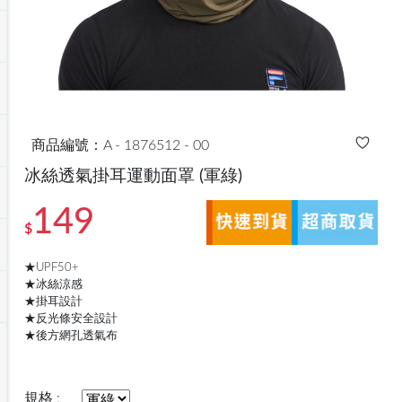
商品編號：A - 1876512 - 00
冰絲透氣掛耳運動面罩
(軍綠)
149
$
★UPF50+
★冰絲涼感
★掛耳設計
★反光條安全設計
★後方網孔透氣布
規格 :