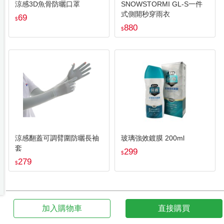
涼感3D魚骨防曬口罩
SNOWSTORMI GL-S一件
式側開秒穿雨衣
69
$
880
$
涼感翻蓋可調臂圍防曬長袖
玻璃強效鍍膜 200ml
套
299
$
279
$
加入購物車
直接購買