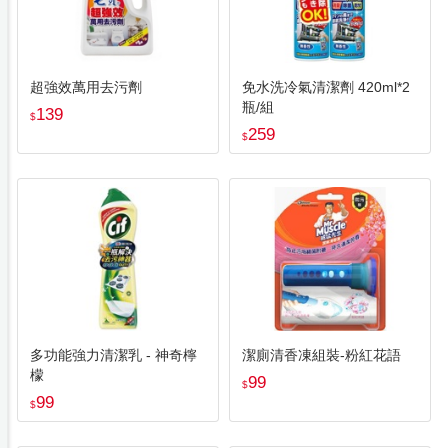
超強效萬用去污劑
免水洗冷氣清潔劑 420ml*2
瓶/組
139
$
259
$
多功能強力清潔乳 - 神奇檸
潔廁清香凍組裝-粉紅花語
檬
99
$
99
$