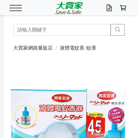
米/五穀/濃湯
休閒零嘴
養生保健/常備品
沐浴乳香皂
鍋具/飲水/廚房
衛生紙/濕巾
廚房家電
文具/辦公用品
冷凍免運
米/糙米
食用油
包麵
魚罐
初一十五拜拜懶
餅乾
糖果/蜜餞/果凍
茶飲料
雞精/飲品
奶粉
綠茶
即溶咖啡
沐浴乳
洗髮/護髮
牙 刷
潔顏產品
臉部保養
鍋具/餐具
掃除/清潔用具
寢具/家具
寵物食品
抽取衛生紙/濕巾
洗衣精
廚房/餐具清潔
衛生棉
箱購免運區
料理鍋具
除濕/清淨機
除塵家電
電腦周邊
文具用品
機車/腳踏車百貨
戶外/休閒用品
服飾內著
生鮮食品
食品免運
季節活動
大買家網路量販店
液體電蚊香/蚊香
油/調味料
美味餅乾
奶粉/穀麥片
美髮造型
掃除用具/照明/五金
衣物清潔
季節家電
汽機車百貨
箱購免運
五穀/南北貨
醬油.油膏.蠔油
碗麵/義大利麵
醬菜/玉米罐
零嘴
糕餅/點心
巧克力
果汁咖啡
機能保健
麥片/玉米片
紅茶
咖啡豆/粉/濾掛
香皂/洗手乳
造型髮品
牙膏/漱口水
卸妝/粉刺調理
面/眼膜
保鮮/微波
洗衣/曬衣用具
收納用品
寵物清潔/百貨
廚房紙巾/平版/
洗衣粉/皂
浴廁/水管清潔
嬰兒尿布
烤箱/微波/電磁爐
風扇/防蚊家電
美容家電
數位週邊
辦公文具/收納
汽車百貨
健身/按摩/瑜珈
配件
調理食品
清潔用品免運
店長推薦
泡麵 / 麵條
糖果/巧克力
特色茶品
口腔清潔
傢飾/收納/衛浴
居家清潔
生活家電
休閒/運動
主題專區
湯類/湯塊
調味用品
麵條/快煮麵/米粉
調理食品
堅果/海苔
洋芋片
碳酸/礦泉水
族群保健
沖調穀粉/隨手包
奶茶/花草茶
可可/糖/奶精
染髮產品
口腔配件
刮鬍用品
身體保養
飲水用具
電池/延長線
衛浴/毛巾
園藝用品
箱購免運區
漂白水/柔軟精
居家清潔/除濕芳
成人紙尿褲
快煮壺/烘碗機
電暖器
家用電器
手機/平板周邊
玩具/擺設小物
測量/護具/其他
男/女/機能包
居家/汽百用品
這夏不怕熱
罐頭調理包
飲料
咖啡/可可
臉部清潔
寵物/園藝
衛生棉/護墊
3C/電腦周邊/OA
服飾/配件
咖哩/沾拌醬/抹醬
箱購專區
肉鬆/肉醬罐
肉乾/豆乾
節日限定伴手禮
保久乳/豆米漿
常備/醫材/口罩
烏龍/普洱茶/其他
開架彩妝/防曬
廚房配件
燈泡/檯燈/照明
地墊/家飾品
日用活動區
箱購免運區
防蚊/殺蟲
咖啡機/果汁調理
辦公用具
球類/運動
戶外/室內鞋
綠意露營生活
開架/身體保養
成人/嬰兒紙尿褲
點心罐
機能飲料
▶保健品牌推薦
黑糖桂圓/蜂蜜醋
修繕/五金/祭祀
Previous
Next
箱購飲料