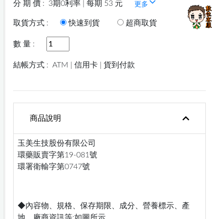
分 期 價 :
3期0利率 | 每期 53 元
更多
取貨方式 :
快速到貨
超商取貨
數 量 :
結帳方式 :
ATM | 信用卡 | 貨到付款
商品說明
玉美生技股份有限公司
環藥販賣字第19-081號
環署衛輸字第0747號
◆內容物、規格、保存期限、成分、營養標示、產
地、廠商資訊等:如圖所示