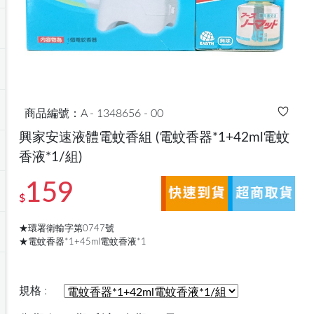
商品編號：A - 1348656 - 00
興家安速液體電蚊香組
(電蚊香器*1+42ml電蚊
香液*1/組)
159
$
★環署衛輸字第0747號
★電蚊香器*1+45ml電蚊香液*1
規格 :