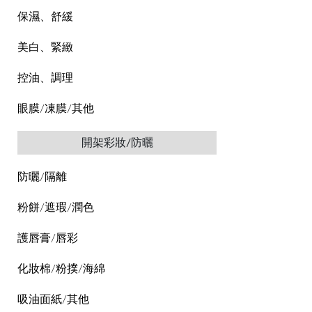
保濕、舒緩
美白、緊緻
控油、調理
眼膜/凍膜/其他
開架彩妝/防曬
防曬/隔離
粉餅/遮瑕/潤色
護唇膏/唇彩
化妝棉/粉撲/海綿
吸油面紙/其他