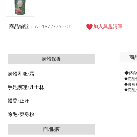
商品編號： A - 1877776 - 01
加入興趣清單
商
身體保養
◆內
身體乳液/霜
◆商品
◆廠商
手足護理/凡士林
◆商品
體香/止汗
除毛/爽身粉
面/眼膜