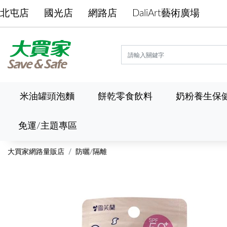
北屯店
國光店
網路店
DaliArt藝術廣場
米油罐頭泡麵
餅乾零食飲料
奶粉養生保
免運/主題專區
大買家網路量販店
防曬/隔離