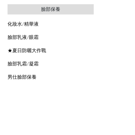
臉部保養
化妝水/精華液
臉部乳液/眼霜
★夏日防曬大作戰
臉部乳霜/凝霜
男仕臉部保養