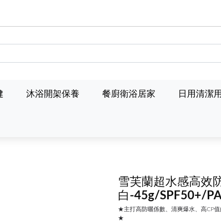
健
沐浴開架保養
餐廚衛浴居家
日用清潔
雪芙蘭超水感高效
白-45g/SPF50+/PA
★主打高防曬係數、清爽爆水、高CP
★