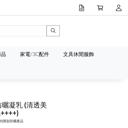
用品
家電/3C配件
文具休閒服飾
防曬凝乳
(清透美
++++)
值的開架防曬產品