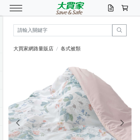
米/五穀/濃湯
休閒零嘴
養生保健/常備品
沐浴乳香皂
鍋具/飲水/廚房
衛生紙/濕巾
廚房家電
文具/辦公用品
冷凍免運
米/糙米
食用油
包麵
魚罐
初一十五拜拜懶
餅乾
糖果/蜜餞/果凍
茶飲料
雞精/飲品
奶粉
綠茶
即溶咖啡
沐浴乳
洗髮/護髮
牙 刷
潔顏產品
臉部保養
鍋具/餐具
掃除/清潔用具
寢具/家具
寵物食品
抽取衛生紙/濕巾
洗衣精
廚房/餐具清潔
衛生棉
箱購免運區
料理鍋具
除濕/清淨機
除塵家電
電腦周邊
文具用品
機車/腳踏車百貨
戶外/休閒用品
服飾內著
生鮮食品
食品免運
季節活動
大買家網路量販店
各式被類
油/調味料
美味餅乾
奶粉/穀麥片
美髮造型
掃除用具/照明/五金
衣物清潔
季節家電
汽機車百貨
箱購免運
五穀/南北貨
醬油.油膏.蠔油
碗麵/義大利麵
醬菜/玉米罐
零嘴
糕餅/點心
巧克力
果汁咖啡
機能保健
麥片/玉米片
紅茶
咖啡豆/粉/濾掛
香皂/洗手乳
造型髮品
牙膏/漱口水
卸妝/粉刺調理
面/眼膜
保鮮/微波
洗衣/曬衣用具
收納用品
寵物清潔/百貨
廚房紙巾/平版/
洗衣粉/皂
浴廁/水管清潔
嬰兒尿布
烤箱/微波/電磁爐
風扇/防蚊家電
美容家電
數位週邊
辦公文具/收納
汽車百貨
健身/按摩/瑜珈
配件
調理食品
清潔用品免運
店長推薦
泡麵 / 麵條
糖果/巧克力
特色茶品
口腔清潔
傢飾/收納/衛浴
居家清潔
生活家電
休閒/運動
主題專區
湯類/湯塊
調味用品
麵條/快煮麵/米粉
調理食品
堅果/海苔
洋芋片
碳酸/礦泉水
族群保健
沖調穀粉/隨手包
奶茶/花草茶
可可/糖/奶精
染髮產品
口腔配件
刮鬍用品
身體保養
飲水用具
電池/延長線
衛浴/毛巾
園藝用品
箱購免運區
漂白水/柔軟精
居家清潔/除濕芳
成人紙尿褲
快煮壺/烘碗機
電暖器
家用電器
手機/平板周邊
玩具/擺設小物
測量/護具/其他
男/女/機能包
居家/汽百用品
這夏不怕熱
罐頭調理包
飲料
咖啡/可可
臉部清潔
寵物/園藝
衛生棉/護墊
3C/電腦周邊/OA
服飾/配件
咖哩/沾拌醬/抹醬
箱購專區
肉鬆/肉醬罐
肉乾/豆乾
節日限定伴手禮
保久乳/豆米漿
常備/醫材/口罩
烏龍/普洱茶/其他
開架彩妝/防曬
廚房配件
燈泡/檯燈/照明
地墊/家飾品
日用活動區
箱購免運區
防蚊/殺蟲
咖啡機/果汁調理
辦公用具
球類/運動
戶外/室內鞋
綠意露營生活
開架/身體保養
成人/嬰兒紙尿褲
點心罐
機能飲料
▶保健品牌推薦
黑糖桂圓/蜂蜜醋
修繕/五金/祭祀
Previous
Next
箱購飲料