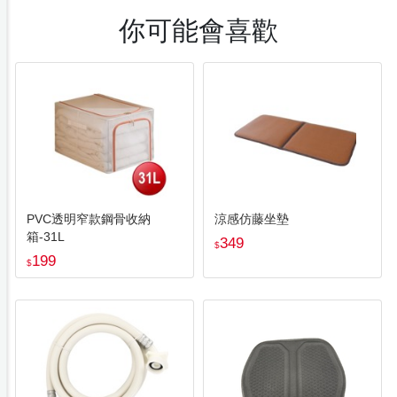
你可能會喜歡
PVC透明窄款鋼骨收納
涼感仿藤坐墊
箱-31L
349
$
199
$