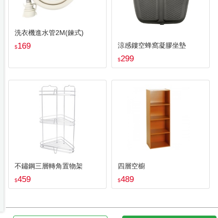
洗衣機進水管2M(鍊式)
169
涼感鏤空蜂窩凝膠坐墊
$
299
$
不鏽鋼三層轉角置物架
四層空櫥
459
489
$
$