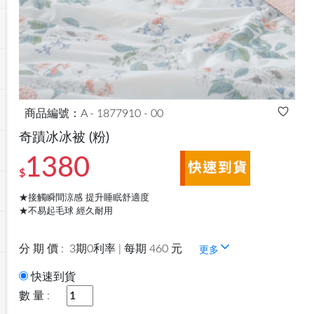
商品編號：A - 1877910 - 00
奇蹟冰冰被
(粉)
1380
$
★接觸瞬間涼感 提升睡眠舒適度
★不易起毛球 經久耐用
分 期 價 :
3期0利率 | 每期 460 元
更多
快速到貨
數 量 :