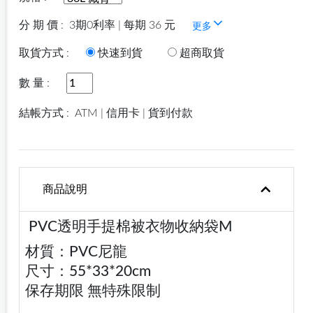
分 期 價 :
3期0利率 | 每期 36 元
更多
取貨方式 :
快速到貨
超商取貨
數 量 :
結帳方式 :
ATM | 信用卡 | 貨到付款
商品說明
PVC透明手提棉被衣物收納袋M
材質：PVC尼龍
尺寸：55*33*20cm
保存期限 無特殊限制