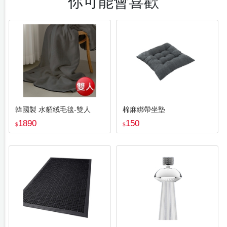
你可能會喜歡
韓國製 水貂絨毛毯-雙人
棉麻綁帶坐墊
1890
150
$
$