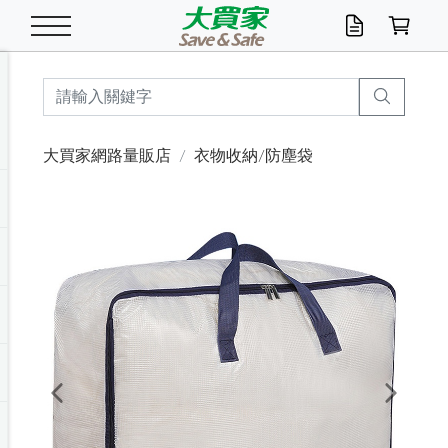
米/五穀/濃湯
休閒零嘴
養生保健/常備品
沐浴乳香皂
鍋具/飲水/廚房
衛生紙/濕巾
廚房家電
文具/辦公用品
冷凍免運
米/糙米
食用油
包麵
魚罐
初一十五拜拜懶
餅乾
糖果/蜜餞/果凍
茶飲料
雞精/飲品
奶粉
綠茶
即溶咖啡
沐浴乳
洗髮/護髮
牙 刷
潔顏產品
臉部保養
鍋具/餐具
掃除/清潔用具
寢具/家具
寵物食品
抽取衛生紙/濕巾
洗衣精
廚房/餐具清潔
衛生棉
箱購免運區
料理鍋具
除濕/清淨機
除塵家電
電腦周邊
文具用品
機車/腳踏車百貨
戶外/休閒用品
服飾內著
生鮮食品
食品免運
季節活動
大買家網路量販店
衣物收納/防塵袋
油/調味料
美味餅乾
奶粉/穀麥片
美髮造型
掃除用具/照明/五金
衣物清潔
季節家電
汽機車百貨
箱購免運
五穀/南北貨
醬油.油膏.蠔油
碗麵/義大利麵
醬菜/玉米罐
零嘴
糕餅/點心
巧克力
果汁咖啡
機能保健
麥片/玉米片
紅茶
咖啡豆/粉/濾掛
香皂/洗手乳
造型髮品
牙膏/漱口水
卸妝/粉刺調理
面/眼膜
保鮮/微波
洗衣/曬衣用具
收納用品
寵物清潔/百貨
廚房紙巾/平版/
洗衣粉/皂
浴廁/水管清潔
嬰兒尿布
烤箱/微波/電磁爐
風扇/防蚊家電
美容家電
數位週邊
辦公文具/收納
汽車百貨
健身/按摩/瑜珈
配件
調理食品
清潔用品免運
店長推薦
泡麵 / 麵條
糖果/巧克力
特色茶品
口腔清潔
傢飾/收納/衛浴
居家清潔
生活家電
休閒/運動
主題專區
湯類/湯塊
調味用品
麵條/快煮麵/米粉
調理食品
堅果/海苔
洋芋片
碳酸/礦泉水
族群保健
沖調穀粉/隨手包
奶茶/花草茶
可可/糖/奶精
染髮產品
口腔配件
刮鬍用品
身體保養
飲水用具
電池/延長線
衛浴/毛巾
園藝用品
箱購免運區
漂白水/柔軟精
居家清潔/除濕芳
成人紙尿褲
快煮壺/烘碗機
電暖器
家用電器
手機/平板周邊
玩具/擺設小物
測量/護具/其他
男/女/機能包
居家/汽百用品
這夏不怕熱
罐頭調理包
飲料
咖啡/可可
臉部清潔
寵物/園藝
衛生棉/護墊
3C/電腦周邊/OA
服飾/配件
咖哩/沾拌醬/抹醬
箱購專區
肉鬆/肉醬罐
肉乾/豆乾
節日限定伴手禮
保久乳/豆米漿
常備/醫材/口罩
烏龍/普洱茶/其他
開架彩妝/防曬
廚房配件
燈泡/檯燈/照明
地墊/家飾品
日用活動區
箱購免運區
防蚊/殺蟲
咖啡機/果汁調理
辦公用具
球類/運動
戶外/室內鞋
綠意露營生活
開架/身體保養
成人/嬰兒紙尿褲
點心罐
機能飲料
▶保健品牌推薦
黑糖桂圓/蜂蜜醋
修繕/五金/祭祀
Previous
Next
箱購飲料