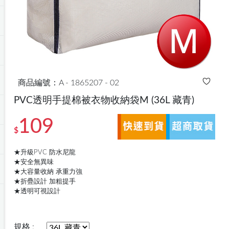
商品編號：A - 1865207 - 02
PVC透明手提棉被衣物收納袋M
(36L 藏青)
109
$
★升級PVC 防水尼龍
★安全無異味
★大容量收納 承重力強
★折疊設計 加粗提手
★透明可視設計
規格 :