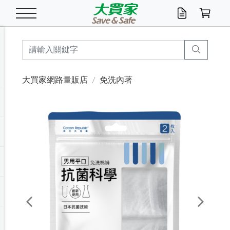
米/五穀/濃湯
休閒零嘴
養生保健/常備品
沐浴乳香皂
鍋具/飲水/廚房
衛生紙/濕巾
廚房家電
文具/辦公用品
冷凍免運
米/糙米
食用油
包麵
魚罐
初一十五拜拜懶
餅乾
糖果/蜜餞/果凍
茶飲料
雞精/飲品
奶粉
綠茶
即溶咖啡
沐浴乳
洗髮/護髮
牙 刷
潔顏產品
臉部保養
鍋具/餐具
掃除/清潔用具
寢具/家具
寵物食品
抽取衛生紙/濕巾
洗衣精
廚房/餐具清潔
衛生棉
箱購免運區
料理鍋具
除濕/清淨機
除塵家電
電腦周邊
文具用品
機車/腳踏車百貨
戶外/休閒用品
服飾內著
生鮮食品
食品免運
季節活動
大買家網路量販店
免洗內著
油/調味料
美味餅乾
奶粉/穀麥片
美髮造型
掃除用具/照明/五金
衣物清潔
季節家電
汽機車百貨
箱購免運
五穀/南北貨
醬油.油膏.蠔油
碗麵/義大利麵
醬菜/玉米罐
零嘴
糕餅/點心
巧克力
果汁咖啡
機能保健
麥片/玉米片
紅茶
咖啡豆/粉/濾掛
香皂/洗手乳
造型髮品
牙膏/漱口水
卸妝/粉刺調理
面/眼膜
保鮮/微波
洗衣/曬衣用具
收納用品
寵物清潔/百貨
廚房紙巾/平版/
洗衣粉/皂
浴廁/水管清潔
嬰兒尿布
烤箱/微波/電磁爐
風扇/防蚊家電
美容家電
數位週邊
辦公文具/收納
汽車百貨
健身/按摩/瑜珈
配件
調理食品
清潔用品免運
店長推薦
泡麵 / 麵條
糖果/巧克力
特色茶品
口腔清潔
傢飾/收納/衛浴
居家清潔
生活家電
休閒/運動
主題專區
湯類/湯塊
調味用品
麵條/快煮麵/米粉
調理食品
堅果/海苔
洋芋片
碳酸/礦泉水
族群保健
沖調穀粉/隨手包
奶茶/花草茶
可可/糖/奶精
染髮產品
口腔配件
刮鬍用品
身體保養
飲水用具
電池/延長線
衛浴/毛巾
園藝用品
箱購免運區
漂白水/柔軟精
居家清潔/除濕芳
成人紙尿褲
快煮壺/烘碗機
電暖器
家用電器
手機/平板周邊
玩具/擺設小物
測量/護具/其他
男/女/機能包
居家/汽百用品
這夏不怕熱
罐頭調理包
飲料
咖啡/可可
臉部清潔
寵物/園藝
衛生棉/護墊
3C/電腦周邊/OA
服飾/配件
咖哩/沾拌醬/抹醬
箱購專區
肉鬆/肉醬罐
肉乾/豆乾
節日限定伴手禮
保久乳/豆米漿
常備/醫材/口罩
烏龍/普洱茶/其他
開架彩妝/防曬
廚房配件
燈泡/檯燈/照明
地墊/家飾品
日用活動區
箱購免運區
防蚊/殺蟲
咖啡機/果汁調理
辦公用具
球類/運動
戶外/室內鞋
綠意露營生活
開架/身體保養
成人/嬰兒紙尿褲
點心罐
機能飲料
▶保健品牌推薦
黑糖桂圓/蜂蜜醋
修繕/五金/祭祀
Previous
Next
箱購飲料