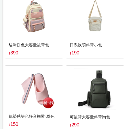
貓咪拼色大容量後背包
日系軟萌斜背小包
390
190
$
$
氣墊感雙色靜音拖鞋-粉色
可後背大容量斜背胸包
150
290
$
$