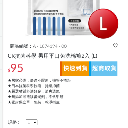
商品編號：A - 1874194 - 00
CR抗菌科學 男用平口免洗棉褲2入
(L)
95
$
★居家必備，舒適不壓迫，褲管不捲起
★日本抗菌科學技術，持續抑菌
★嚴選材質舒適好穿，清爽透氣
★無添加可遷移螢光劑，不含甲醛
★密封獨立單一包裝，乾淨衛生
規格 :