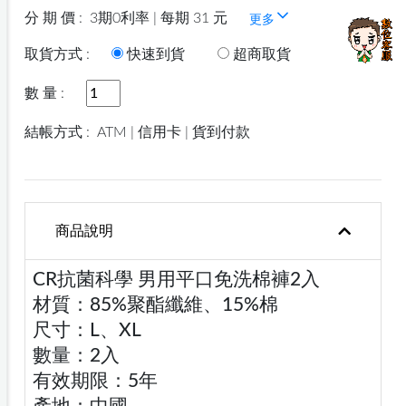
分 期 價 :
3期0利率 | 每期 31 元
更多
取貨方式 :
快速到貨
超商取貨
數 量 :
結帳方式 :
ATM | 信用卡 | 貨到付款
商品說明
CR抗菌科學 男用平口免洗棉褲2入
材質：85%聚酯纖維、15%棉
尺寸：L、XL
數量：2入
有效期限：5年