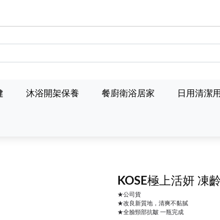
健
沐浴開架保養
餐廚衛浴居家
日用清潔
KOSE極上活妍 凍
★公司貨
★改良新質地，清爽不黏膩
★全臉頸部抗皺 一瓶完成