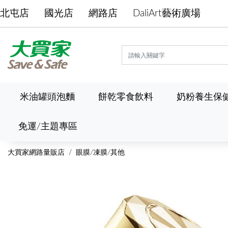
北屯店
國光店
網路店
DaliArt藝術廣場
米油罐頭泡麵
餅乾零食飲料
奶粉養生保
免運/主題專區
大買家網路量販店
眼膜/凍膜/其他