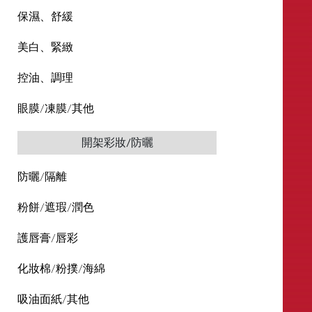
保濕、舒緩
美白、緊緻
控油、調理
眼膜/凍膜/其他
開架彩妝/防曬
防曬/隔離
粉餅/遮瑕/潤色
護唇膏/唇彩
化妝棉/粉撲/海綿
吸油面紙/其他