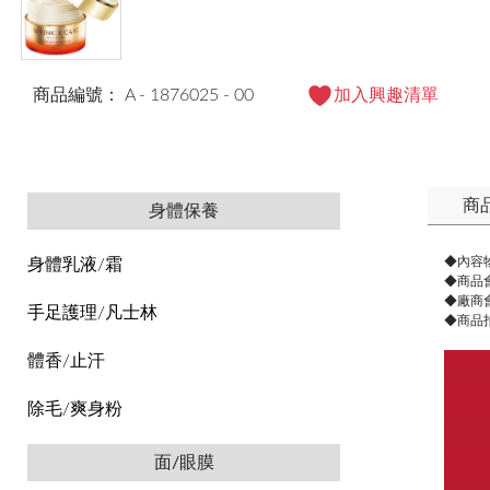
商品編號： A - 1876025 - 00
加入興趣清單
商
身體保養
◆內容
身體乳液/霜
◆商品
◆廠商
手足護理/凡士林
◆商品
體香/止汗
除毛/爽身粉
面/眼膜