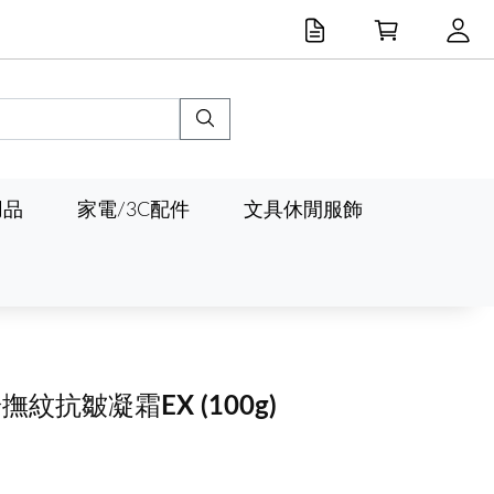
用品
家電/3C配件
文具休閒服飾
齡撫紋抗皺凝霜EX
(100g)