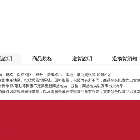
品說明
商品規格
送貨說明
退換貨須知
物、規格、保存期限、成分、營養標示、產地、廠商資訊等:如圖所示
會因生產地區、批號與當地區域、原料影響，包裝而有所不同，商品包裝以實際出貨為準
會因季節/活動等因素不定期更新商品包裝、規格，商品包裝以實際出貨為準!!!
拍攝時因環境與光線影響，以及電腦螢幕色差與實品會有誤差，實際顏色以實品出貨