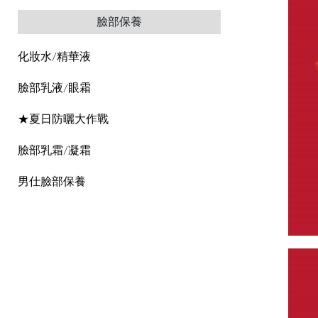
臉部保養
化妝水/精華液
臉部乳液/眼霜
★夏日防曬大作戰
臉部乳霜/凝霜
男仕臉部保養