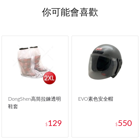
你可能會喜歡
DongShen高筒拉鍊透明
EVO素色安全帽
鞋套
129
550
$
$