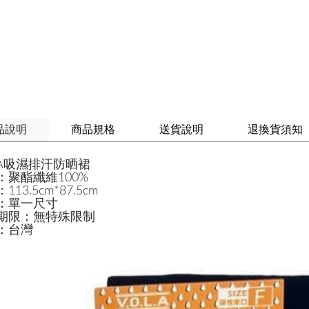
品說明
商品規格
送貨說明
退換貨須知
LA吸濕排汗防晒裙
：聚酯纖維100%
113.5cm*87.5cm
：單一尺寸
期限：無特殊限制
：台灣