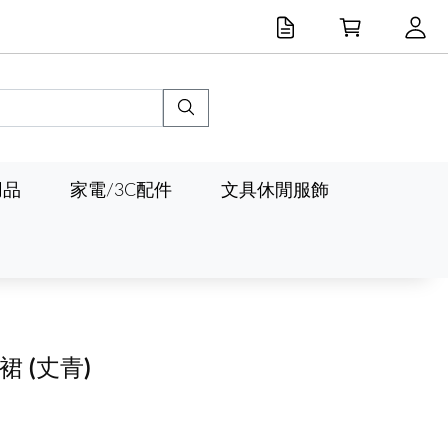
用品
家電/3C配件
文具休閒服飾
晒裙
(丈青)