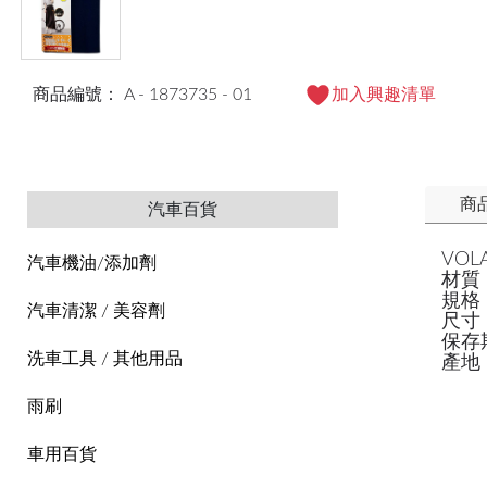
商品編號： A - 1873735 - 01
加入興趣清單
商
汽車百貨
VO
汽車機油/添加劑
材質
規格：
汽車清潔 / 美容劑
尺寸
保存
洗車工具 / 其他用品
產地
雨刷
車用百貨