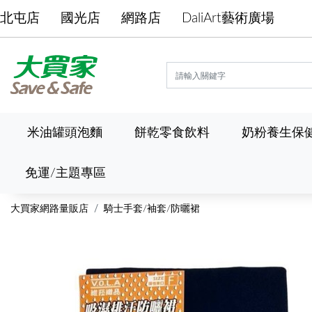
北屯店
國光店
網路店
DaliArt藝術廣場
米油罐頭泡麵
餅乾零食飲料
奶粉養生保
免運/主題專區
大買家網路量販店
騎士手套/袖套/防曬裙