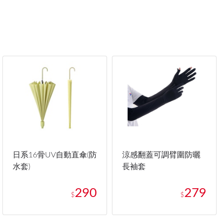
日系16骨UV自動直傘(防
涼感翻蓋可調臂圍防曬
水套)
長袖套
290
279
$
$