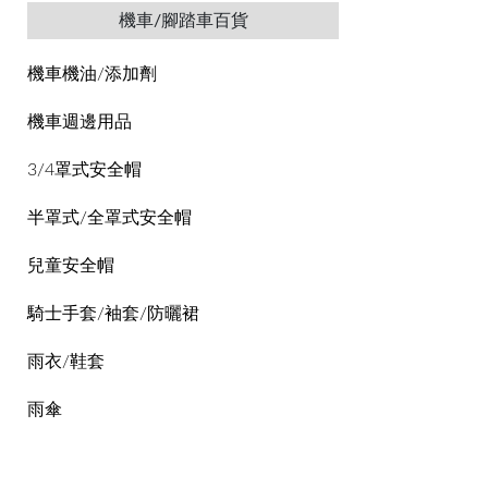
機車/腳踏車百貨
機車機油/添加劑
機車週邊用品
3/4罩式安全帽
半罩式/全罩式安全帽
兒童安全帽
騎士手套/袖套/防曬裙
雨衣/鞋套
雨傘