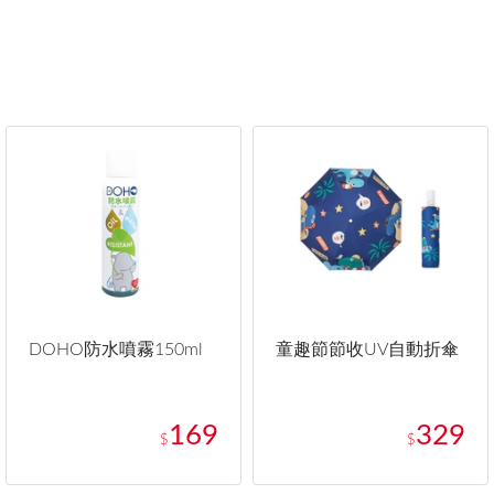
DOHO防水噴霧150ml
童趣節節收UV自動折傘
169
329
$
$