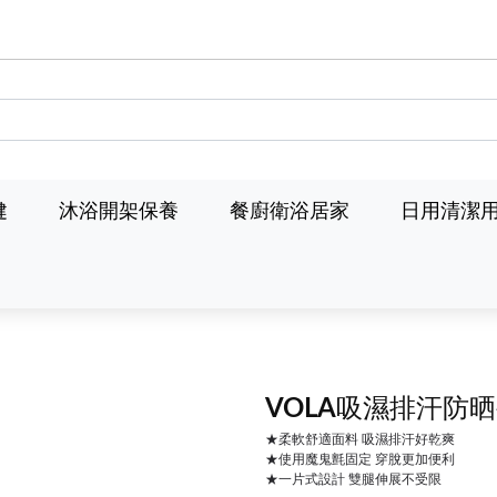
健
沐浴開架保養
餐廚衛浴居家
日用清潔
VOLA吸濕排汗防
★柔軟舒適面料 吸濕排汗好乾爽
★使用魔鬼氈固定 穿脫更加便利
★一片式設計 雙腿伸展不受限