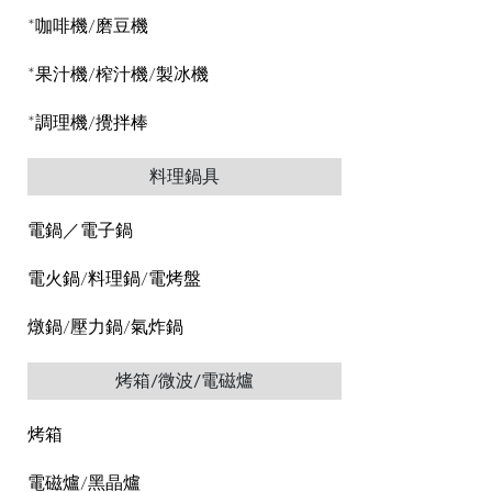
*咖啡機/磨豆機
*果汁機/榨汁機/製冰機
*調理機/攪拌棒
料理鍋具
電鍋／電子鍋
電火鍋/料理鍋/電烤盤
燉鍋/壓力鍋/氣炸鍋
烤箱/微波/電磁爐
烤箱
電磁爐/黑晶爐