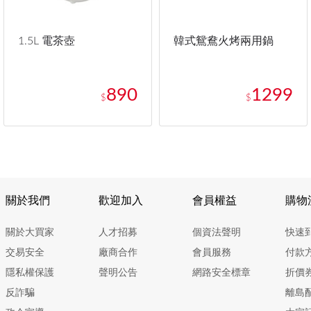
1.5L 電茶壺
韓式鴛鴦火烤兩用鍋
890
1299
$
$
關於我們
歡迎加入
會員權益
購物
關於大買家
人才招募
個資法聲明
快速
交易安全
廠商合作
會員服務
付款
隱私權保護
聲明公告
網路安全標章
折價
反詐騙
離島