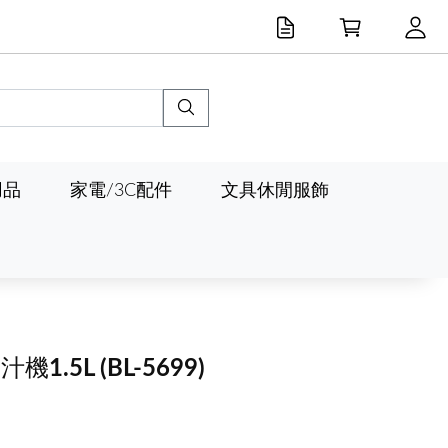
用品
家電/3C配件
文具休閒服飾
汁機1.5L
(BL-5699)