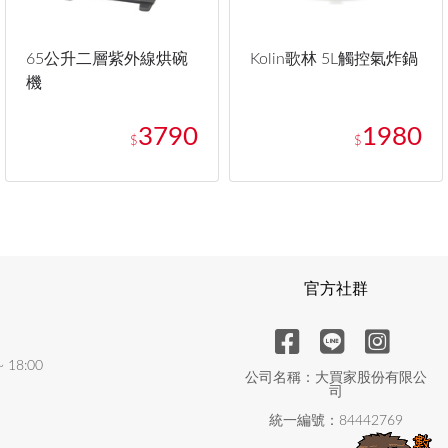
65公升二層紫外線烘碗
Kolin歌林 5L觸控氣炸鍋
機
3790
1980
$
$
官方社群
18:00
公司名稱：大買家股份有限公
司
統一編號：84442769