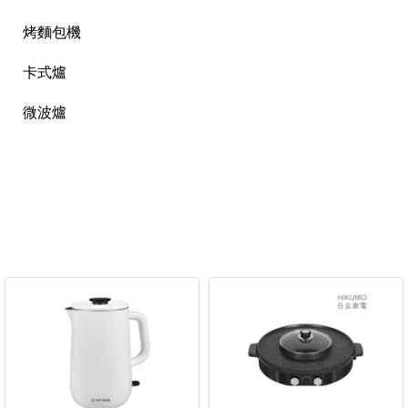
烤麵包機
卡式爐
微波爐