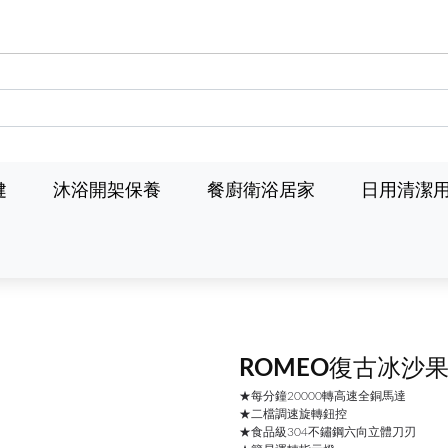
健
沐浴開架保養
餐廚衛浴居家
日用清潔
ROMEO復古冰沙果
★每分鐘20000轉高速全銅馬達
★二檔調速旋轉鈕控
★食品級304不鏽鋼六向立體刀刃