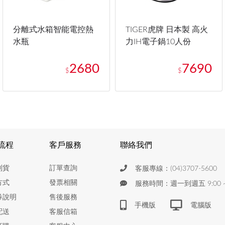
分離式水箱智能電控熱
TIGER虎牌 日本製 高火
水瓶
力IH電子鍋10人份
2680
7690
$
$
流程
客戶服務
聯絡我們
到貨
訂單查詢
客服專線：(04)3707-5600
方式
發票相關
服務時間：週一到週五 9:00 ~ 
券說明
售後服務
手機版
電腦版
配送
客服信箱