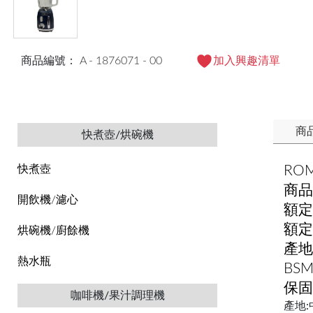
商品編號： A - 1876071 - 00
加入興趣清單
商
快煮壺/烘碗機
RO
快煮壺
商品
開飲機/濾心
額定
額定
烘碗機/廚餘機
產地
熱水瓶
BS
保固
咖啡機/果汁調理機
產地: