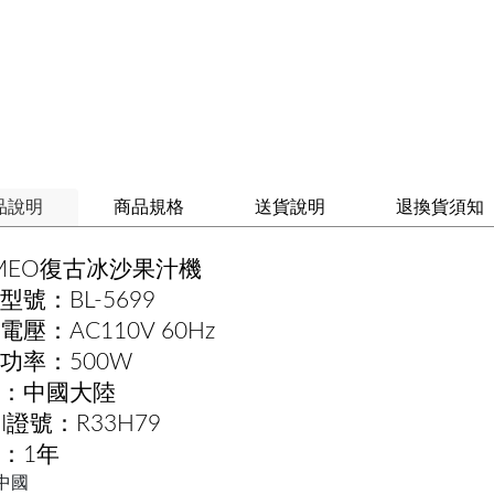
品說明
商品規格
送貨說明
退換貨須知
MEO復古冰沙果汁機
型號：BL-5699
電壓：AC110V 60Hz
功率：500W
：中國大陸
MI證號：R33H79
：1年
中國