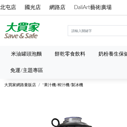
北屯店
國光店
網路店
DaliArt藝術廣場
米油罐頭泡麵
餅乾零食飲料
奶粉養生保
免運/主題專區
大買家網路量販店
*果汁機/榨汁機/製冰機