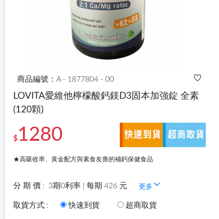
商品編號：A - 1877804 - 00
LOVITA愛維他檸檬酸鈣鎂D3固本加強錠 全素
(120顆)
1280
$
★高吸收率、黃金配方與素食友善的補鈣保健食品
分 期 價 :
3期0利率 | 每期 426 元
更多
取貨方式 :
快速到貨
超商取貨