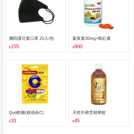
層防護兒童口罩 20入/包
葉黃素30mg+蝦紅素
155
900
$
$
Quti軟糖(維他命C)
天然牛樟芝精華飲
33
45
$
$