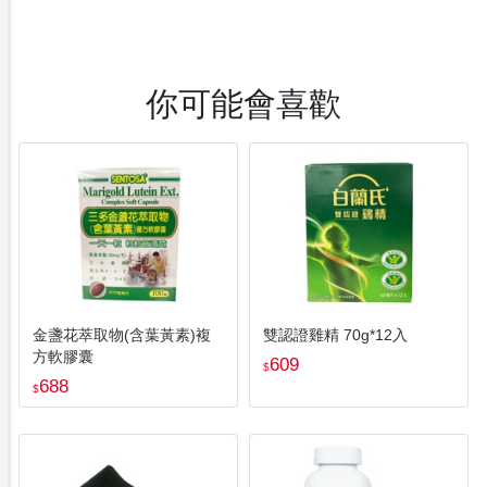
你可能會喜歡
金盞花萃取物(含葉黃素)複
雙認證雞精 70g*12入
方軟膠囊
609
$
688
$