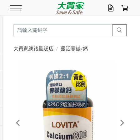
米/五穀/濃湯
休閒零嘴
養生保健/常備品
沐浴乳香皂
鍋具/飲水/廚房
衛生紙/濕巾
廚房家電
文具/辦公用品
冷凍免運
米/糙米
食用油
包麵
魚罐
初一十五拜拜懶
餅乾
糖果/蜜餞/果凍
茶飲料
雞精/飲品
奶粉
綠茶
即溶咖啡
沐浴乳
洗髮/護髮
牙 刷
潔顏產品
臉部保養
鍋具/餐具
掃除/清潔用具
寢具/家具
寵物食品
抽取衛生紙/濕巾
洗衣精
廚房/餐具清潔
衛生棉
箱購免運區
料理鍋具
除濕/清淨機
除塵家電
電腦周邊
文具用品
機車/腳踏車百貨
戶外/休閒用品
服飾內著
生鮮食品
食品免運
季節活動
大買家網路量販店
靈活關鍵/鈣
油/調味料
美味餅乾
奶粉/穀麥片
美髮造型
掃除用具/照明/五金
衣物清潔
季節家電
汽機車百貨
箱購免運
五穀/南北貨
醬油.油膏.蠔油
碗麵/義大利麵
醬菜/玉米罐
零嘴
糕餅/點心
巧克力
果汁咖啡
機能保健
麥片/玉米片
紅茶
咖啡豆/粉/濾掛
香皂/洗手乳
造型髮品
牙膏/漱口水
卸妝/粉刺調理
面/眼膜
保鮮/微波
洗衣/曬衣用具
收納用品
寵物清潔/百貨
廚房紙巾/平版/
洗衣粉/皂
浴廁/水管清潔
嬰兒尿布
烤箱/微波/電磁爐
風扇/防蚊家電
美容家電
數位週邊
辦公文具/收納
汽車百貨
健身/按摩/瑜珈
配件
調理食品
清潔用品免運
店長推薦
泡麵 / 麵條
糖果/巧克力
特色茶品
口腔清潔
傢飾/收納/衛浴
居家清潔
生活家電
休閒/運動
主題專區
湯類/湯塊
調味用品
麵條/快煮麵/米粉
調理食品
堅果/海苔
洋芋片
碳酸/礦泉水
族群保健
沖調穀粉/隨手包
奶茶/花草茶
可可/糖/奶精
染髮產品
口腔配件
刮鬍用品
身體保養
飲水用具
電池/延長線
衛浴/毛巾
園藝用品
箱購免運區
漂白水/柔軟精
居家清潔/除濕芳
成人紙尿褲
快煮壺/烘碗機
電暖器
家用電器
手機/平板周邊
玩具/擺設小物
測量/護具/其他
男/女/機能包
居家/汽百用品
這夏不怕熱
罐頭調理包
飲料
咖啡/可可
臉部清潔
寵物/園藝
衛生棉/護墊
3C/電腦周邊/OA
服飾/配件
咖哩/沾拌醬/抹醬
箱購專區
肉鬆/肉醬罐
肉乾/豆乾
節日限定伴手禮
保久乳/豆米漿
常備/醫材/口罩
烏龍/普洱茶/其他
開架彩妝/防曬
廚房配件
燈泡/檯燈/照明
地墊/家飾品
日用活動區
箱購免運區
防蚊/殺蟲
咖啡機/果汁調理
辦公用具
球類/運動
戶外/室內鞋
綠意露營生活
開架/身體保養
成人/嬰兒紙尿褲
點心罐
機能飲料
▶保健品牌推薦
黑糖桂圓/蜂蜜醋
修繕/五金/祭祀
Previous
Next
箱購飲料