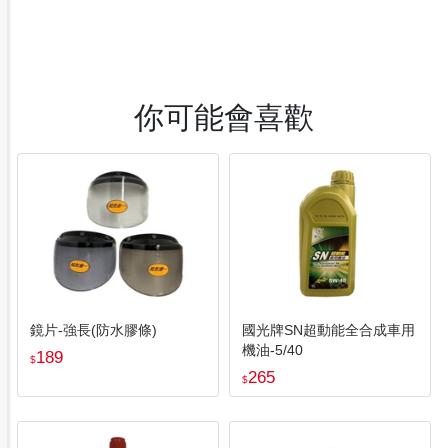
你可能會喜歡
鏡片-強長(防水膠條)
國光牌SN超動能全合成車用
機油-5/40
189
$
265
$