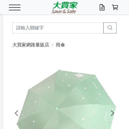
米/五穀/濃湯
休閒零嘴
養生保健/常備品
沐浴乳香皂
鍋具/飲水/廚房
衛生紙/濕巾
廚房家電
文具/辦公用品
冷凍免運
米/糙米
食用油
包麵
魚罐
初一十五拜拜懶
餅乾
糖果/蜜餞/果凍
茶飲料
雞精/飲品
奶粉
綠茶
即溶咖啡
沐浴乳
洗髮/護髮
牙 刷
潔顏產品
臉部保養
鍋具/餐具
掃除/清潔用具
寢具/家具
寵物食品
抽取衛生紙/濕巾
洗衣精
廚房/餐具清潔
衛生棉
箱購免運區
料理鍋具
除濕/清淨機
除塵家電
電腦周邊
文具用品
機車/腳踏車百貨
戶外/休閒用品
服飾內著
生鮮食品
食品免運
季節活動
大買家網路量販店
雨傘
油/調味料
美味餅乾
奶粉/穀麥片
美髮造型
掃除用具/照明/五金
衣物清潔
季節家電
汽機車百貨
箱購免運
五穀/南北貨
醬油.油膏.蠔油
碗麵/義大利麵
醬菜/玉米罐
零嘴
糕餅/點心
巧克力
果汁咖啡
機能保健
麥片/玉米片
紅茶
咖啡豆/粉/濾掛
香皂/洗手乳
造型髮品
牙膏/漱口水
卸妝/粉刺調理
面/眼膜
保鮮/微波
洗衣/曬衣用具
收納用品
寵物清潔/百貨
廚房紙巾/平版/
洗衣粉/皂
浴廁/水管清潔
嬰兒尿布
烤箱/微波/電磁爐
風扇/防蚊家電
美容家電
數位週邊
辦公文具/收納
汽車百貨
健身/按摩/瑜珈
配件
調理食品
清潔用品免運
店長推薦
泡麵 / 麵條
糖果/巧克力
特色茶品
口腔清潔
傢飾/收納/衛浴
居家清潔
生活家電
休閒/運動
主題專區
湯類/湯塊
調味用品
麵條/快煮麵/米粉
調理食品
堅果/海苔
洋芋片
碳酸/礦泉水
族群保健
沖調穀粉/隨手包
奶茶/花草茶
可可/糖/奶精
染髮產品
口腔配件
刮鬍用品
身體保養
飲水用具
電池/延長線
衛浴/毛巾
園藝用品
箱購免運區
漂白水/柔軟精
居家清潔/除濕芳
成人紙尿褲
快煮壺/烘碗機
電暖器
家用電器
手機/平板周邊
玩具/擺設小物
測量/護具/其他
男/女/機能包
居家/汽百用品
這夏不怕熱
罐頭調理包
飲料
咖啡/可可
臉部清潔
寵物/園藝
衛生棉/護墊
3C/電腦周邊/OA
服飾/配件
咖哩/沾拌醬/抹醬
箱購專區
肉鬆/肉醬罐
肉乾/豆乾
節日限定伴手禮
保久乳/豆米漿
常備/醫材/口罩
烏龍/普洱茶/其他
開架彩妝/防曬
廚房配件
燈泡/檯燈/照明
地墊/家飾品
日用活動區
箱購免運區
防蚊/殺蟲
咖啡機/果汁調理
辦公用具
球類/運動
戶外/室內鞋
綠意露營生活
開架/身體保養
成人/嬰兒紙尿褲
點心罐
機能飲料
▶保健品牌推薦
黑糖桂圓/蜂蜜醋
修繕/五金/祭祀
Previous
Next
箱購飲料