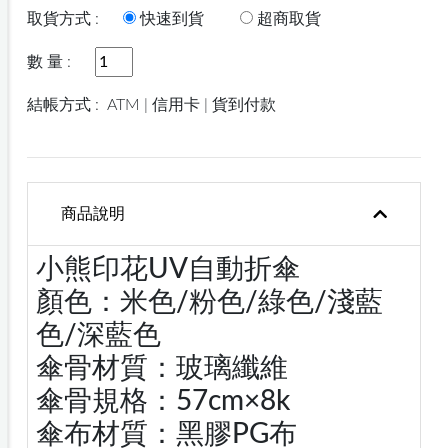
取貨方式 :
快速到貨
超商取貨
數 量 :
結帳方式 :
ATM | 信用卡 | 貨到付款
商品說明
小熊印花UV自動折傘
顏色：米色/粉色/綠色/淺藍
色/深藍色
傘骨材質：玻璃纖維
傘骨規格：57cm×8k
傘布材質：黑膠PG布