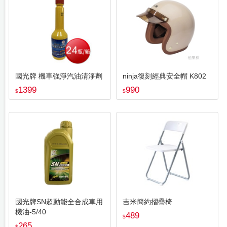
國光牌 機車強淨汽油清淨劑
ninja復刻經典安全帽 K802
1399
990
$
$
國光牌SN超動能全合成車用
吉米簡約摺疊椅
機油-5/40
489
$
265
$