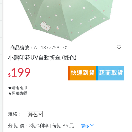
商品編號：A - 1877759 - 02
小熊印花UV自動折傘
(綠色)
199
$
★晴雨兩用
★黑膠防曬
規格 :
分 期 價 :
3期0利率 | 每期 66 元
更多