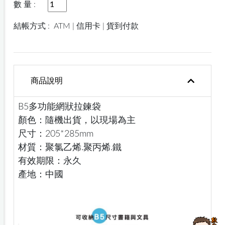
數 量 :
結帳方式 :
ATM | 信用卡 | 貨到付款
商品說明
B5多功能網狀拉鍊袋
顏色：隨機出貨，以現場為主
尺寸：205*285mm
材質：聚氯乙烯.聚丙烯.鐵
有效期限：永久
產地：中國