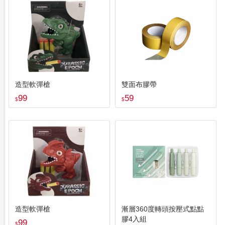
造型軟彈槍
雙面布膠帶
99
59
$
$
造型軟彈槍
漸層360度轉頭按壓式點點
膠4入組
99
$