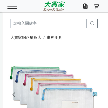
米/五穀/濃湯
休閒零嘴
養生保健/常備品
沐浴乳香皂
鍋具/飲水/廚房
衛生紙/濕巾
廚房家電
文具/辦公用品
冷凍免運
米/糙米
食用油
包麵
魚罐
初一十五拜拜懶
餅乾
糖果/蜜餞/果凍
茶飲料
雞精/飲品
奶粉
綠茶
即溶咖啡
沐浴乳
洗髮/護髮
牙 刷
潔顏產品
臉部保養
鍋具/餐具
掃除/清潔用具
寢具/家具
寵物食品
抽取衛生紙/濕巾
洗衣精
廚房/餐具清潔
衛生棉
箱購免運區
料理鍋具
除濕/清淨機
除塵家電
電腦周邊
文具用品
機車/腳踏車百貨
戶外/休閒用品
服飾內著
生鮮食品
食品免運
季節活動
大買家網路量販店
事務用具
油/調味料
美味餅乾
奶粉/穀麥片
美髮造型
掃除用具/照明/五金
衣物清潔
季節家電
汽機車百貨
箱購免運
五穀/南北貨
醬油.油膏.蠔油
碗麵/義大利麵
醬菜/玉米罐
零嘴
糕餅/點心
巧克力
果汁咖啡
機能保健
麥片/玉米片
紅茶
咖啡豆/粉/濾掛
香皂/洗手乳
造型髮品
牙膏/漱口水
卸妝/粉刺調理
面/眼膜
保鮮/微波
洗衣/曬衣用具
收納用品
寵物清潔/百貨
廚房紙巾/平版/
洗衣粉/皂
浴廁/水管清潔
嬰兒尿布
烤箱/微波/電磁爐
風扇/防蚊家電
美容家電
數位週邊
辦公文具/收納
汽車百貨
健身/按摩/瑜珈
配件
調理食品
清潔用品免運
店長推薦
泡麵 / 麵條
糖果/巧克力
特色茶品
口腔清潔
傢飾/收納/衛浴
居家清潔
生活家電
休閒/運動
主題專區
湯類/湯塊
調味用品
麵條/快煮麵/米粉
調理食品
堅果/海苔
洋芋片
碳酸/礦泉水
族群保健
沖調穀粉/隨手包
奶茶/花草茶
可可/糖/奶精
染髮產品
口腔配件
刮鬍用品
身體保養
飲水用具
電池/延長線
衛浴/毛巾
園藝用品
箱購免運區
漂白水/柔軟精
居家清潔/除濕芳
成人紙尿褲
快煮壺/烘碗機
電暖器
家用電器
手機/平板周邊
玩具/擺設小物
測量/護具/其他
男/女/機能包
居家/汽百用品
這夏不怕熱
罐頭調理包
飲料
咖啡/可可
臉部清潔
寵物/園藝
衛生棉/護墊
3C/電腦周邊/OA
服飾/配件
咖哩/沾拌醬/抹醬
箱購專區
肉鬆/肉醬罐
肉乾/豆乾
節日限定伴手禮
保久乳/豆米漿
常備/醫材/口罩
烏龍/普洱茶/其他
開架彩妝/防曬
廚房配件
燈泡/檯燈/照明
地墊/家飾品
日用活動區
箱購免運區
防蚊/殺蟲
咖啡機/果汁調理
辦公用具
球類/運動
戶外/室內鞋
綠意露營生活
開架/身體保養
成人/嬰兒紙尿褲
點心罐
機能飲料
▶保健品牌推薦
黑糖桂圓/蜂蜜醋
修繕/五金/祭祀
Previous
Next
箱購飲料