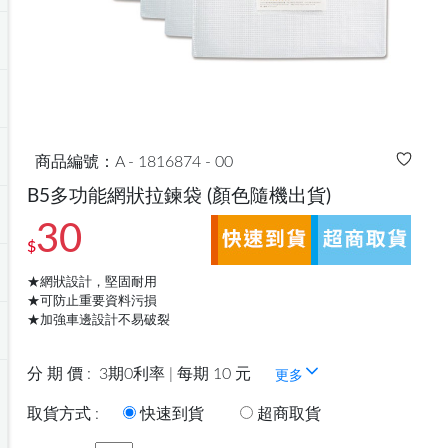
商品編號：A - 1816874 - 00
B5多功能網狀拉鍊袋
(顏色隨機出貨)
30
$
★網狀設計，堅固耐用
★可防止重要資料污損
★加強車邊設計不易破裂
分 期 價 :
3期0利率 | 每期 10 元
更多
取貨方式 :
快速到貨
超商取貨