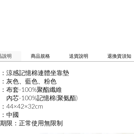
品說明
商品規格
送貨說明
退換貨須知
：涼感記憶棉連體坐靠墊
：灰色、藍色、粉色
：布套-100%聚酯纖維
-100%記憶棉(聚氨酯)
：44×42×32cm
：中國
期限：正常使用無限制