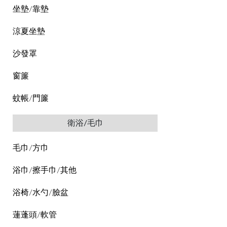
坐墊/靠墊
涼夏坐墊
沙發罩
窗簾
蚊帳/門簾
衛浴/毛巾
毛巾/方巾
浴巾/擦手巾/其他
浴椅/水勺/臉盆
蓮蓬頭/軟管