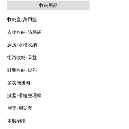
收納用品
收納盒/萬用籃
衣物收納/防塵袋
廚房/水槽收納
衛浴收納/吸盤
鞋類收納/掛勾
多功能掛勾
掀蓋/滑輪整理箱
層架/層架套
木製櫥櫃