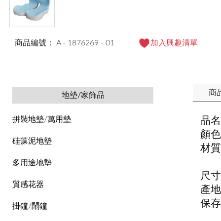
商品編號： A - 1876269 - 01
加入興趣清單
商
地墊/家飾品
品名
拼裝地墊/萬用墊
顏色
硅藻泥地墊
材質
內芯
多用途地墊
尺寸
質感花器
產地
保存
掛鐘/鬧鐘