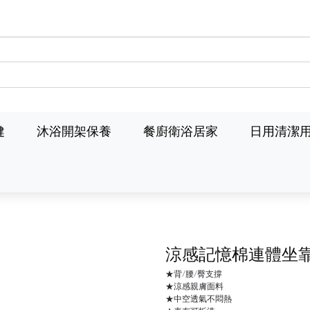
健
沐浴開架保養
餐廚衛浴居家
日用清潔
涼感記憶棉連體坐
★背/腰/臀支撐
★涼感親膚面料
★中空透氣不悶熱