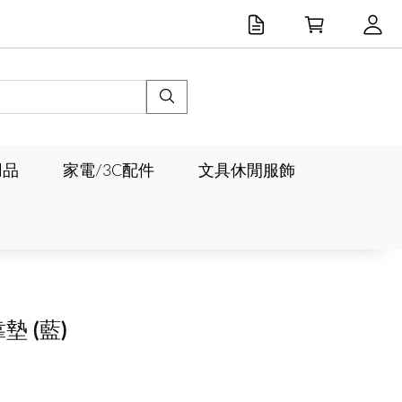
用品
家電/3C配件
文具休閒服飾
靠墊
(藍)