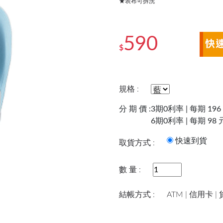
★表布可拆洗
590
$
規格 :
分 期 價 :
3期0利率 | 每期 196
6期0利率 | 每期 98 
快速到
取貨方式 :
數 量 :
結帳方式 :
ATM | 信用卡 