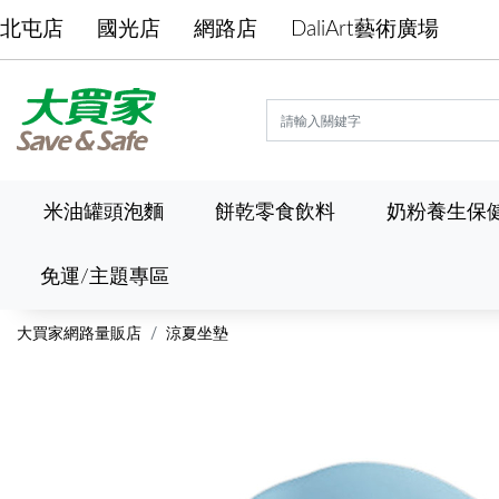
北屯店
國光店
網路店
DaliArt藝術廣場
米油罐頭泡麵
餅乾零食飲料
奶粉養生保
免運/主題專區
大買家網路量販店
涼夏坐墊