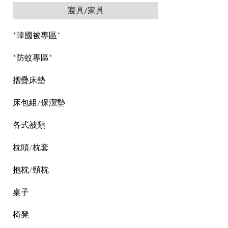
寢具/家具
*韓國被專區*
*防蚊專區*
摺疊床墊
床包組/保潔墊
各式被類
枕頭/枕套
抱枕/頸枕
桌子
椅凳