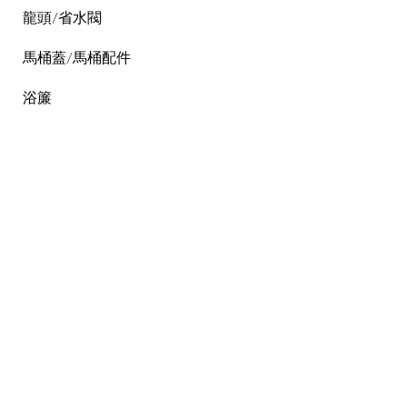
龍頭/省水閥
馬桶蓋/馬桶配件
浴簾