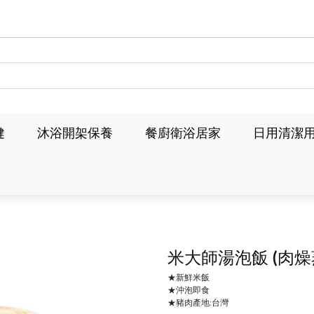
健
沐浴開架保養
餐廚衛浴居家
日用清潔
米大師湯泡飯
(肉燥
★新鮮米飯
★沖泡即食
★豬肉產地:台灣