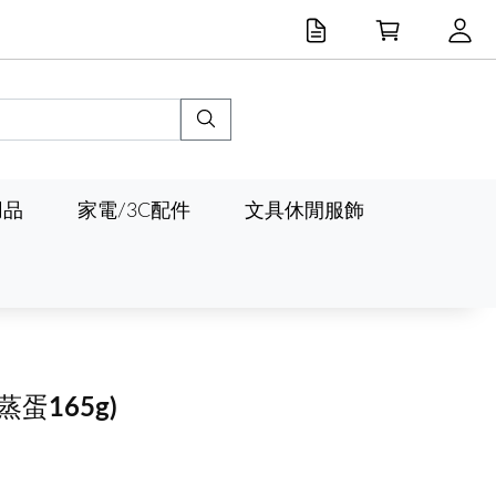
用品
家電/3C配件
文具休閒服飾
蒸蛋165g)