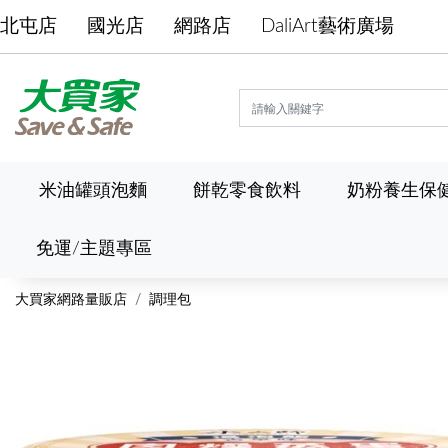
北屯店
國光店
網路店
DaliArt藝術廣場
米油罐頭泡麵
餅乾零食飲料
奶粉養生保
免運/主題專區
大買家網路量販店
調理包