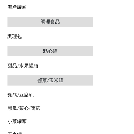
海產罐頭
調理食品
調理包
點心罐
甜品/水果罐頭
醬菜/玉米罐
麵筋/豆腐乳
黑瓜/菜心/筍菇
小菜罐頭