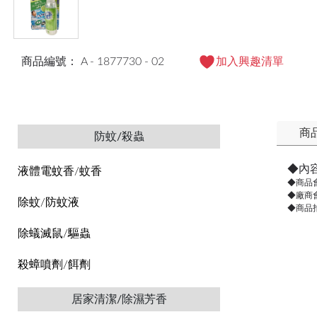
商品編號： A - 1877730 - 02
加入興趣清單
商
防蚊/殺蟲
◆內
液體電蚊香/蚊香
◆商品
◆廠商
除蚊/防蚊液
◆商品
除蟻滅鼠/驅蟲
殺蟑噴劑/餌劑
居家清潔/除濕芳香