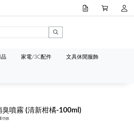
用品
家電/3C配件
文具休閒服飾
消臭噴霧
(清新柑橘-100ml)
重功效