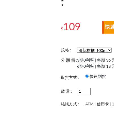
★
★
109
$
規格 :
分 期 價 :
3期0利率 | 每期 36 
6期0利率 | 每期 18 
快速到
取貨方式 :
數 量 :
結帳方式 :
ATM | 信用卡 