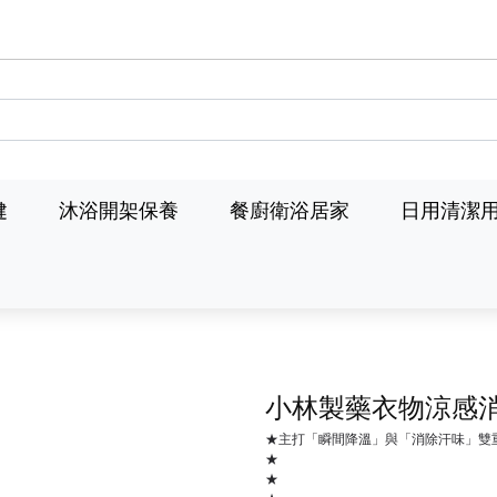
健
沐浴開架保養
餐廚衛浴居家
日用清潔
小林製藥衣物涼感
★主打「瞬間降溫」與「消除汗味」雙
★
★