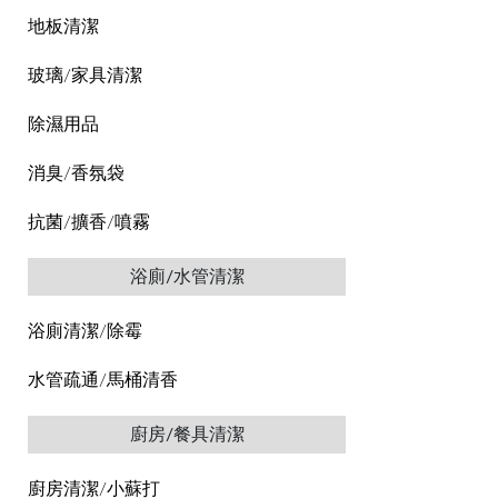
地板清潔
玻璃/家具清潔
除濕用品
消臭/香氛袋
抗菌/擴香/噴霧
浴廁/水管清潔
浴廁清潔/除霉
水管疏通/馬桶清香
廚房/餐具清潔
廚房清潔/小蘇打