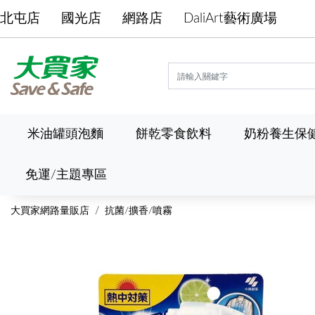
北屯店
國光店
網路店
DaliArt藝術廣場
米油罐頭泡麵
餅乾零食飲料
奶粉養生保
免運/主題專區
大買家網路量販店
抗菌/擴香/噴霧