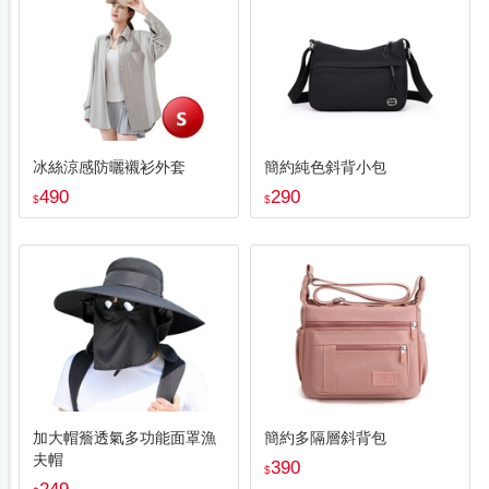
冰絲涼感防曬襯衫外套
簡約純色斜背小包
490
290
$
$
加大帽簷透氣多功能面罩漁
簡約多隔層斜背包
夫帽
390
$