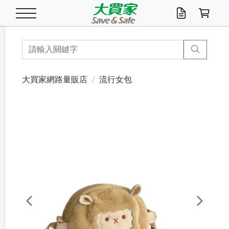
米/五穀/濃湯
休閒零嘴
養生保健/常備品
沐浴乳香皂
鍋具/飲水/廚房
衛生紙/濕巾
廚房家電
文具/辦公用品
冷凍免運
米/糙米
食用油
包麵
魚罐
初一十五拜拜懶
餅乾
糖果/蜜餞/果凍
茶飲料
雞精/飲品
奶粉
綠茶
即溶咖啡
沐浴乳
洗髮/護髮
牙 刷
潔顏產品
臉部保養
鍋具/餐具
掃除/清潔用具
寢具/家具
寵物食品
抽取衛生紙/濕巾
洗衣精
廚房/餐具清潔
衛生棉
箱購免運區
料理鍋具
除濕/清淨機
除塵家電
電腦周邊
文具用品
機車/腳踏車百貨
戶外/休閒用品
服飾內著
生鮮食品
食品免運
季節活動
大買家網路量販店
流行女包
油/調味料
美味餅乾
奶粉/穀麥片
美髮造型
掃除用具/照明/五金
衣物清潔
季節家電
汽機車百貨
箱購免運
五穀/南北貨
醬油.油膏.蠔油
碗麵/義大利麵
醬菜/玉米罐
零嘴
糕餅/點心
巧克力
果汁咖啡
機能保健
麥片/玉米片
紅茶
咖啡豆/粉/濾掛
香皂/洗手乳
造型髮品
牙膏/漱口水
卸妝/粉刺調理
面/眼膜
保鮮/微波
洗衣/曬衣用具
收納用品
寵物清潔/百貨
廚房紙巾/平版/
洗衣粉/皂
浴廁/水管清潔
嬰兒尿布
烤箱/微波/電磁爐
風扇/防蚊家電
美容家電
數位週邊
辦公文具/收納
汽車百貨
健身/按摩/瑜珈
配件
調理食品
清潔用品免運
店長推薦
泡麵 / 麵條
糖果/巧克力
特色茶品
口腔清潔
傢飾/收納/衛浴
居家清潔
生活家電
休閒/運動
主題專區
湯類/湯塊
調味用品
麵條/快煮麵/米粉
調理食品
堅果/海苔
洋芋片
碳酸/礦泉水
族群保健
沖調穀粉/隨手包
奶茶/花草茶
可可/糖/奶精
染髮產品
口腔配件
刮鬍用品
身體保養
飲水用具
電池/延長線
衛浴/毛巾
園藝用品
箱購免運區
漂白水/柔軟精
居家清潔/除濕芳
成人紙尿褲
快煮壺/烘碗機
電暖器
家用電器
手機/平板周邊
玩具/擺設小物
測量/護具/其他
男/女/機能包
居家/汽百用品
這夏不怕熱
罐頭調理包
飲料
咖啡/可可
臉部清潔
寵物/園藝
衛生棉/護墊
3C/電腦周邊/OA
服飾/配件
咖哩/沾拌醬/抹醬
箱購專區
肉鬆/肉醬罐
肉乾/豆乾
節日限定伴手禮
保久乳/豆米漿
常備/醫材/口罩
烏龍/普洱茶/其他
開架彩妝/防曬
廚房配件
燈泡/檯燈/照明
地墊/家飾品
日用活動區
箱購免運區
防蚊/殺蟲
咖啡機/果汁調理
辦公用具
球類/運動
戶外/室內鞋
綠意露營生活
開架/身體保養
成人/嬰兒紙尿褲
點心罐
機能飲料
▶保健品牌推薦
黑糖桂圓/蜂蜜醋
修繕/五金/祭祀
Previous
Next
箱購飲料