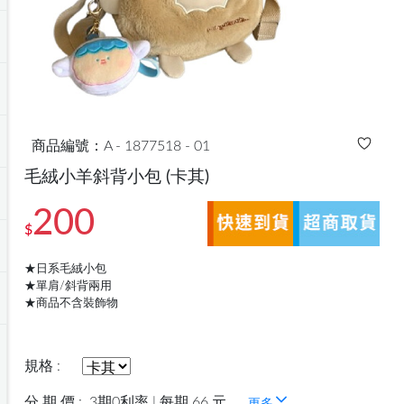
商品編號：A - 1877518 - 01
毛絨小羊斜背小包
(卡其)
200
$
★日系毛絨小包
★單肩/斜背兩用
★商品不含裝飾物
規格 :
分 期 價 :
3期0利率 | 每期 66 元