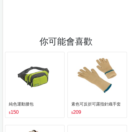
你可能會喜歡
純色運動腰包
素色可反折可露指針織手套
150
209
$
$