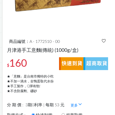
商品編號：A - 1772510 - 00
月津港手工意麵(傳統)
(1000g/盒)
160
$
★「意麵」是台南市獨特的小吃
★不加一滴水，全鴨蛋取代水份
★手工製作，Q彈有勁!
★不含防腐劑、硼砂
分 期 價 :
3期0利率 | 每期 53 元
更多