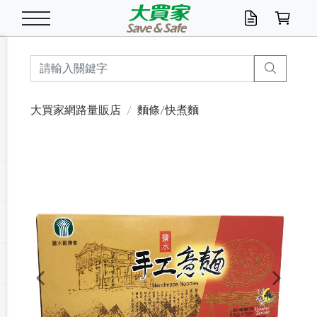
米/五穀/濃湯
休閒零嘴
養生保健/常備品
沐浴乳香皂
鍋具/飲水/廚房
衛生紙/濕巾
廚房家電
文具/辦公用品
冷凍免運
米/糙米
食用油
包麵
魚罐
初一十五拜拜懶
餅乾
糖果/蜜餞/果凍
茶飲料
雞精/飲品
奶粉
綠茶
即溶咖啡
沐浴乳
洗髮/護髮
牙 刷
潔顏產品
臉部保養
鍋具/餐具
掃除/清潔用具
寢具/家具
寵物食品
抽取衛生紙/濕巾
洗衣精
廚房/餐具清潔
衛生棉
箱購免運區
料理鍋具
除濕/清淨機
除塵家電
電腦周邊
文具用品
機車/腳踏車百貨
戶外/休閒用品
服飾內著
生鮮食品
食品免運
季節活動
大買家網路量販店
麵條/快煮麵
油/調味料
美味餅乾
奶粉/穀麥片
美髮造型
掃除用具/照明/五金
衣物清潔
季節家電
汽機車百貨
箱購免運
五穀/南北貨
醬油.油膏.蠔油
碗麵/義大利麵
醬菜/玉米罐
零嘴
糕餅/點心
巧克力
果汁咖啡
機能保健
麥片/玉米片
紅茶
咖啡豆/粉/濾掛
香皂/洗手乳
造型髮品
牙膏/漱口水
卸妝/粉刺調理
面/眼膜
保鮮/微波
洗衣/曬衣用具
收納用品
寵物清潔/百貨
廚房紙巾/平版/
洗衣粉/皂
浴廁/水管清潔
嬰兒尿布
烤箱/微波/電磁爐
風扇/防蚊家電
美容家電
數位週邊
辦公文具/收納
汽車百貨
健身/按摩/瑜珈
配件
調理食品
清潔用品免運
店長推薦
泡麵 / 麵條
糖果/巧克力
特色茶品
口腔清潔
傢飾/收納/衛浴
居家清潔
生活家電
休閒/運動
主題專區
湯類/湯塊
調味用品
麵條/快煮麵/米粉
調理食品
堅果/海苔
洋芋片
碳酸/礦泉水
族群保健
沖調穀粉/隨手包
奶茶/花草茶
可可/糖/奶精
染髮產品
口腔配件
刮鬍用品
身體保養
飲水用具
電池/延長線
衛浴/毛巾
園藝用品
箱購免運區
漂白水/柔軟精
居家清潔/除濕芳
成人紙尿褲
快煮壺/烘碗機
電暖器
家用電器
手機/平板周邊
玩具/擺設小物
測量/護具/其他
男/女/機能包
居家/汽百用品
這夏不怕熱
罐頭調理包
飲料
咖啡/可可
臉部清潔
寵物/園藝
衛生棉/護墊
3C/電腦周邊/OA
服飾/配件
咖哩/沾拌醬/抹醬
箱購專區
肉鬆/肉醬罐
肉乾/豆乾
節日限定伴手禮
保久乳/豆米漿
常備/醫材/口罩
烏龍/普洱茶/其他
開架彩妝/防曬
廚房配件
燈泡/檯燈/照明
地墊/家飾品
日用活動區
箱購免運區
防蚊/殺蟲
咖啡機/果汁調理
辦公用具
球類/運動
戶外/室內鞋
綠意露營生活
開架/身體保養
成人/嬰兒紙尿褲
點心罐
機能飲料
▶保健品牌推薦
黑糖桂圓/蜂蜜醋
修繕/五金/祭祀
Previous
Next
箱購飲料