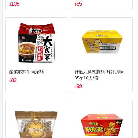
105
65
$
$
酸菜麻辣牛肉湯麵
什麼丸意乾脆麵-雞汁風味
35g*10入/箱
82
$
99
$