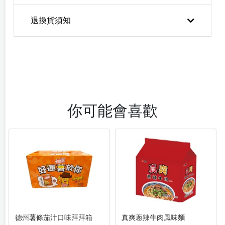
退換貨須知
你可能會喜歡
德州薯條茄汁口味拜拜箱
真爽蔥辣牛肉風味麵