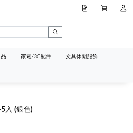
用品
家電/3C配件
文具休閒服飾
-5入
(銀色)