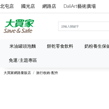
北屯店
國光店
網路店
DaliArt藝術廣場
米油罐頭泡麵
餅乾零食飲料
奶粉養生保
免運/主題專區
大買家網路量販店
旅行收納/配件