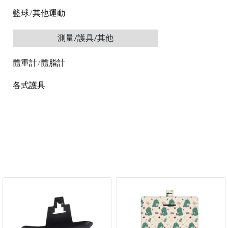
籃球/其他運動
測量/護具/其他
體重計/體脂計
各式護具