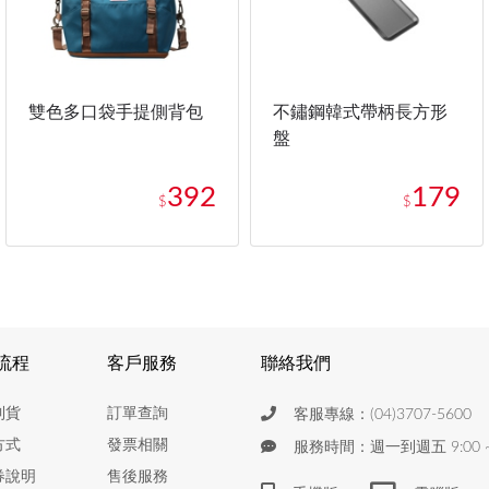
雙色多口袋手提側背包
不鏽鋼韓式帶柄長方形
盤
392
179
$
$
流程
客戶服務
聯絡我們
到貨
訂單查詢
客服專線：(04)3707-5600
方式
發票相關
服務時間：週一到週五 9:00 ~ 
券說明
售後服務