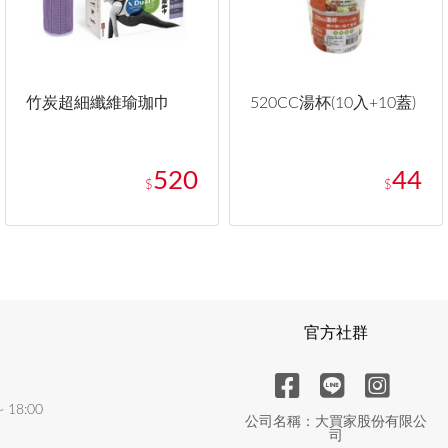
竹炭超細纖維瑜珈巾
520CC湯杯(10入+10蓋)
520
44
$
$
官方社群
18:00
公司名稱：大買家股份有限公
司