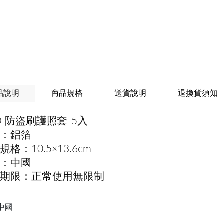
品說明
商品規格
送貨說明
退換貨須知
ID 防盜刷護照套-5入
：鋁箔
規格：10.5×13.6cm
：中國
期限：正常使用無限制
中國