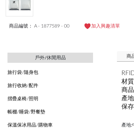
商品編號： A - 1877589 - 00
加入興趣清單
商
戶外/休閒用品
RF
旅行袋/隨身包
材質
旅行收納/配件
商品
產地
摺疊桌椅/照明
保存
帳棚/睡袋/野餐墊
產地:
保溫保冰用品/購物車