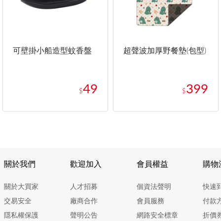
可壁掛小船造型蚊香盤
超聲波加厚野餐墊(包型)
49
399
$
$
關於我們
歡迎加入
會員權益
購物
關於大買家
人才招募
個資法聲明
快速
交易安全
廠商合作
會員服務
付款
隱私權保護
聲明公告
網路安全標章
折價