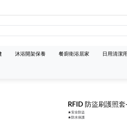
健
沐浴開架保養
餐廚衛浴居家
日用清潔
RFID 防盜刷護照套
★安全防盜
★防水保護