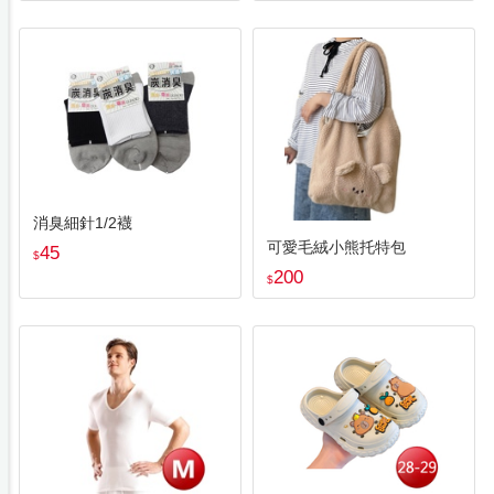
消臭細針1/2襪
可愛毛絨小熊托特包
45
$
200
$