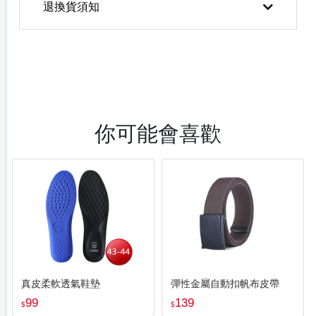
退換貨須知
你可能會喜歡
真皮柔軟透氣鞋墊
彈性金屬自動扣帆布皮帶
99
139
$
$