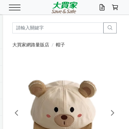
米/五穀/濃湯
休閒零嘴
養生保健/常備品
沐浴乳香皂
鍋具/飲水/廚房
衛生紙/濕巾
廚房家電
文具/辦公用品
冷凍免運
米/糙米
食用油
包麵
魚罐
初一十五拜拜懶
餅乾
糖果/蜜餞/果凍
茶飲料
雞精/飲品
奶粉
綠茶
即溶咖啡
沐浴乳
洗髮/護髮
牙 刷
潔顏產品
臉部保養
鍋具/餐具
掃除/清潔用具
寢具/家具
寵物食品
抽取衛生紙/濕巾
洗衣精
廚房/餐具清潔
衛生棉
箱購免運區
料理鍋具
除濕/清淨機
除塵家電
電腦周邊
文具用品
機車/腳踏車百貨
戶外/休閒用品
服飾內著
生鮮食品
食品免運
季節活動
大買家網路量販店
帽子
油/調味料
美味餅乾
奶粉/穀麥片
美髮造型
掃除用具/照明/五金
衣物清潔
季節家電
汽機車百貨
箱購免運
五穀/南北貨
醬油.油膏.蠔油
碗麵/義大利麵
醬菜/玉米罐
零嘴
糕餅/點心
巧克力
果汁咖啡
機能保健
麥片/玉米片
紅茶
咖啡豆/粉/濾掛
香皂/洗手乳
造型髮品
牙膏/漱口水
卸妝/粉刺調理
面/眼膜
保鮮/微波
洗衣/曬衣用具
收納用品
寵物清潔/百貨
廚房紙巾/平版/
洗衣粉/皂
浴廁/水管清潔
嬰兒尿布
烤箱/微波/電磁爐
風扇/防蚊家電
美容家電
數位週邊
辦公文具/收納
汽車百貨
健身/按摩/瑜珈
配件
調理食品
清潔用品免運
店長推薦
泡麵 / 麵條
糖果/巧克力
特色茶品
口腔清潔
傢飾/收納/衛浴
居家清潔
生活家電
休閒/運動
主題專區
湯類/湯塊
調味用品
麵條/快煮麵/米粉
調理食品
堅果/海苔
洋芋片
碳酸/礦泉水
族群保健
沖調穀粉/隨手包
奶茶/花草茶
可可/糖/奶精
染髮產品
口腔配件
刮鬍用品
身體保養
飲水用具
電池/延長線
衛浴/毛巾
園藝用品
箱購免運區
漂白水/柔軟精
居家清潔/除濕芳
成人紙尿褲
快煮壺/烘碗機
電暖器
家用電器
手機/平板周邊
玩具/擺設小物
測量/護具/其他
男/女/機能包
居家/汽百用品
這夏不怕熱
罐頭調理包
飲料
咖啡/可可
臉部清潔
寵物/園藝
衛生棉/護墊
3C/電腦周邊/OA
服飾/配件
咖哩/沾拌醬/抹醬
箱購專區
肉鬆/肉醬罐
肉乾/豆乾
節日限定伴手禮
保久乳/豆米漿
常備/醫材/口罩
烏龍/普洱茶/其他
開架彩妝/防曬
廚房配件
燈泡/檯燈/照明
地墊/家飾品
日用活動區
箱購免運區
防蚊/殺蟲
咖啡機/果汁調理
辦公用具
球類/運動
戶外/室內鞋
綠意露營生活
開架/身體保養
成人/嬰兒紙尿褲
點心罐
機能飲料
▶保健品牌推薦
黑糖桂圓/蜂蜜醋
修繕/五金/祭祀
Previous
Next
箱購飲料