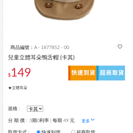
商品編號：A - 1877852 - 00
兒童立體耳朵鴨舌帽
(卡其)
149
$
★立體耳朵
規格 :
分 期 價 :
3期0利率 | 每期 49 元
更多
取貨方式 :
快速到貨
超商取貨