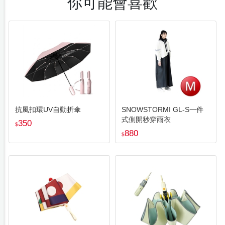
你可能會喜歡
抗風扣環UV自動折傘
SNOWSTORMI GL-S一件
式側開秒穿雨衣
350
$
880
$