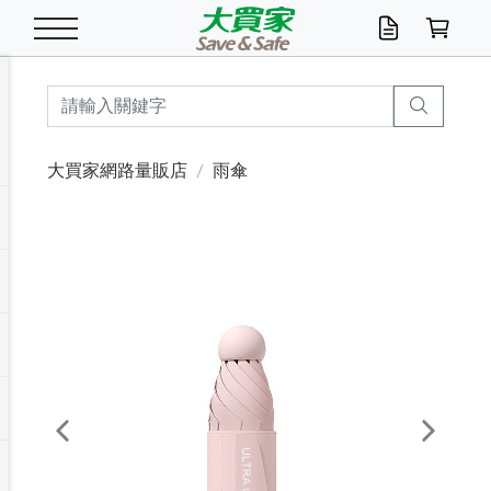
米/五穀/濃湯
休閒零嘴
養生保健/常備品
沐浴乳香皂
鍋具/飲水/廚房
衛生紙/濕巾
廚房家電
文具/辦公用品
冷凍免運
米/糙米
食用油
包麵
魚罐
初一十五拜拜懶
餅乾
糖果/蜜餞/果凍
茶飲料
雞精/飲品
奶粉
綠茶
即溶咖啡
沐浴乳
洗髮/護髮
牙 刷
潔顏產品
臉部保養
鍋具/餐具
掃除/清潔用具
寢具/家具
寵物食品
抽取衛生紙/濕巾
洗衣精
廚房/餐具清潔
衛生棉
箱購免運區
料理鍋具
除濕/清淨機
除塵家電
電腦周邊
文具用品
機車/腳踏車百貨
戶外/休閒用品
服飾內著
生鮮食品
食品免運
季節活動
大買家網路量販店
雨傘
油/調味料
美味餅乾
奶粉/穀麥片
美髮造型
掃除用具/照明/五金
衣物清潔
季節家電
汽機車百貨
箱購免運
五穀/南北貨
醬油.油膏.蠔油
碗麵/義大利麵
醬菜/玉米罐
零嘴
糕餅/點心
巧克力
果汁咖啡
機能保健
麥片/玉米片
紅茶
咖啡豆/粉/濾掛
香皂/洗手乳
造型髮品
牙膏/漱口水
卸妝/粉刺調理
面/眼膜
保鮮/微波
洗衣/曬衣用具
收納用品
寵物清潔/百貨
廚房紙巾/平版/
洗衣粉/皂
浴廁/水管清潔
嬰兒尿布
烤箱/微波/電磁爐
風扇/防蚊家電
美容家電
數位週邊
辦公文具/收納
汽車百貨
健身/按摩/瑜珈
配件
調理食品
清潔用品免運
店長推薦
泡麵 / 麵條
糖果/巧克力
特色茶品
口腔清潔
傢飾/收納/衛浴
居家清潔
生活家電
休閒/運動
主題專區
湯類/湯塊
調味用品
麵條/快煮麵/米粉
調理食品
堅果/海苔
洋芋片
碳酸/礦泉水
族群保健
沖調穀粉/隨手包
奶茶/花草茶
可可/糖/奶精
染髮產品
口腔配件
刮鬍用品
身體保養
飲水用具
電池/延長線
衛浴/毛巾
園藝用品
箱購免運區
漂白水/柔軟精
居家清潔/除濕芳
成人紙尿褲
快煮壺/烘碗機
電暖器
家用電器
手機/平板周邊
玩具/擺設小物
測量/護具/其他
男/女/機能包
居家/汽百用品
這夏不怕熱
罐頭調理包
飲料
咖啡/可可
臉部清潔
寵物/園藝
衛生棉/護墊
3C/電腦周邊/OA
服飾/配件
咖哩/沾拌醬/抹醬
箱購專區
肉鬆/肉醬罐
肉乾/豆乾
節日限定伴手禮
保久乳/豆米漿
常備/醫材/口罩
烏龍/普洱茶/其他
開架彩妝/防曬
廚房配件
燈泡/檯燈/照明
地墊/家飾品
日用活動區
箱購免運區
防蚊/殺蟲
咖啡機/果汁調理
辦公用具
球類/運動
戶外/室內鞋
綠意露營生活
開架/身體保養
成人/嬰兒紙尿褲
點心罐
機能飲料
▶保健品牌推薦
黑糖桂圓/蜂蜜醋
修繕/五金/祭祀
Previous
Next
箱購飲料