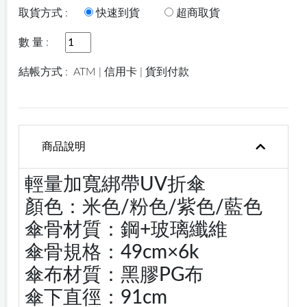
取貨方式 :
快速到貨
超商取貨
數 量 :
結帳方式 :
ATM | 信用卡 | 貨到付款
商品說明
輕量加寬綁帶UV折傘
顏色：米色/粉色/紫色/藍色
傘骨材質：鋼+玻璃纖維
傘骨規格：49cm×6k
傘布材質：黑膠PG布
傘下直徑：91cm