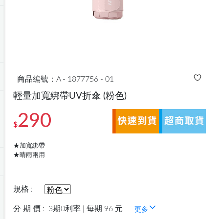
商品編號：A - 1877756 - 01
輕量加寬綁帶UV折傘
(粉色)
290
$
★加寬綁帶
★晴雨兩用
規格 :
分 期 價 :
3期0利率 | 每期 96 元
更多