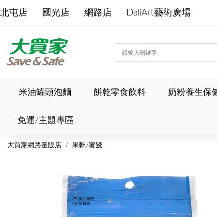
北屯店
國光店
網路店
DaliArt藝術廣場
米油罐頭泡麵
餅乾零食飲料
奶粉養生保
免運/主題專區
大買家網路量販店
果乾/蜜餞