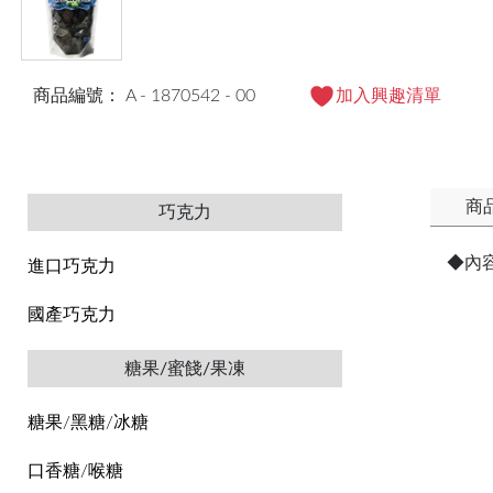
商品編號： A - 1870542 - 00
加入興趣清單
商
巧克力
◆內
進口巧克力
國產巧克力
糖果/蜜餞/果凍
糖果/黑糖/冰糖
口香糖/喉糖