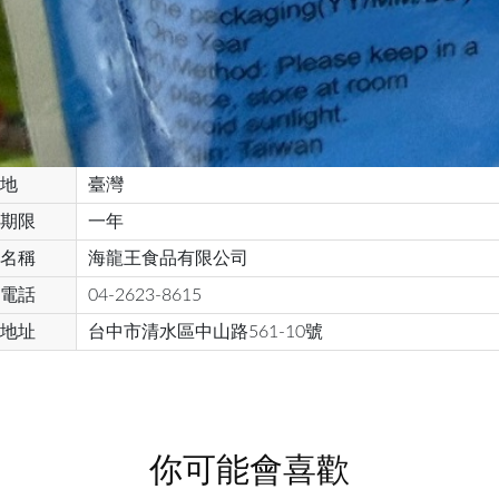
地
臺灣
期限
一年
名稱
海龍王食品有限公司
電話
04-2623-8615
地址
台中市清水區中山路561-10號
你可能會喜歡