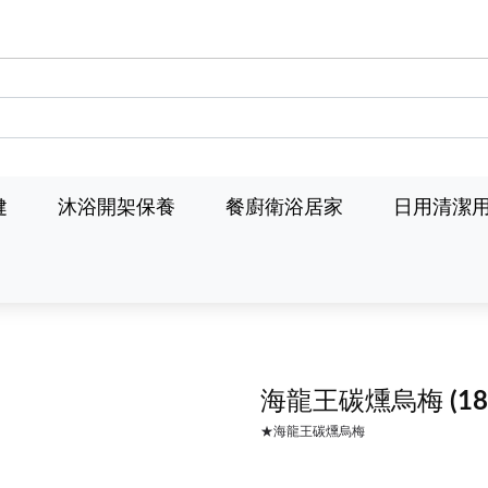
健
沐浴開架保養
餐廚衛浴居家
日用清潔
海龍王碳燻烏梅
(1
★海龍王碳燻烏梅