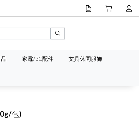
用品
家電/3C配件
文具休閒服飾
80g/包)