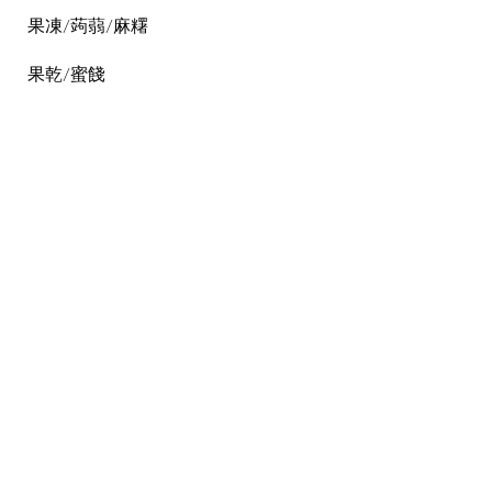
果凍/蒟蒻/麻糬
果乾/蜜餞