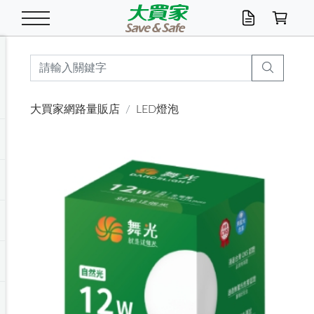
米/五穀/濃湯
休閒零嘴
養生保健/常備品
沐浴乳香皂
鍋具/飲水/廚房
衛生紙/濕巾
廚房家電
文具/辦公用品
冷凍免運
米/糙米
食用油
包麵
魚罐
初一十五拜拜懶
餅乾
糖果/蜜餞/果凍
茶飲料
雞精/飲品
奶粉
綠茶
即溶咖啡
沐浴乳
洗髮/護髮
牙 刷
潔顏產品
臉部保養
鍋具/餐具
掃除/清潔用具
寢具/家具
寵物食品
抽取衛生紙/濕巾
洗衣精
廚房/餐具清潔
衛生棉
箱購免運區
料理鍋具
除濕/清淨機
除塵家電
電腦周邊
文具用品
機車/腳踏車百貨
戶外/休閒用品
服飾內著
生鮮食品
食品免運
季節活動
大買家網路量販店
LED燈泡
油/調味料
美味餅乾
奶粉/穀麥片
美髮造型
掃除用具/照明/五金
衣物清潔
季節家電
汽機車百貨
箱購免運
五穀/南北貨
醬油.油膏.蠔油
碗麵/義大利麵
醬菜/玉米罐
零嘴
糕餅/點心
巧克力
果汁咖啡
機能保健
麥片/玉米片
紅茶
咖啡豆/粉/濾掛
香皂/洗手乳
造型髮品
牙膏/漱口水
卸妝/粉刺調理
面/眼膜
保鮮/微波
洗衣/曬衣用具
收納用品
寵物清潔/百貨
廚房紙巾/平版/
洗衣粉/皂
浴廁/水管清潔
嬰兒尿布
烤箱/微波/電磁爐
風扇/防蚊家電
美容家電
數位週邊
辦公文具/收納
汽車百貨
健身/按摩/瑜珈
配件
調理食品
清潔用品免運
店長推薦
泡麵 / 麵條
糖果/巧克力
特色茶品
口腔清潔
傢飾/收納/衛浴
居家清潔
生活家電
休閒/運動
主題專區
湯類/湯塊
調味用品
麵條/快煮麵/米粉
調理食品
堅果/海苔
洋芋片
碳酸/礦泉水
族群保健
沖調穀粉/隨手包
奶茶/花草茶
可可/糖/奶精
染髮產品
口腔配件
刮鬍用品
身體保養
飲水用具
電池/延長線
衛浴/毛巾
園藝用品
箱購免運區
漂白水/柔軟精
居家清潔/除濕芳
成人紙尿褲
快煮壺/烘碗機
電暖器
家用電器
手機/平板周邊
玩具/擺設小物
測量/護具/其他
男/女/機能包
居家/汽百用品
這夏不怕熱
罐頭調理包
飲料
咖啡/可可
臉部清潔
寵物/園藝
衛生棉/護墊
3C/電腦周邊/OA
服飾/配件
咖哩/沾拌醬/抹醬
箱購專區
肉鬆/肉醬罐
肉乾/豆乾
節日限定伴手禮
保久乳/豆米漿
常備/醫材/口罩
烏龍/普洱茶/其他
開架彩妝/防曬
廚房配件
燈泡/檯燈/照明
地墊/家飾品
日用活動區
箱購免運區
防蚊/殺蟲
咖啡機/果汁調理
辦公用具
球類/運動
戶外/室內鞋
綠意露營生活
開架/身體保養
成人/嬰兒紙尿褲
點心罐
機能飲料
▶保健品牌推薦
黑糖桂圓/蜂蜜醋
修繕/五金/祭祀
箱購飲料