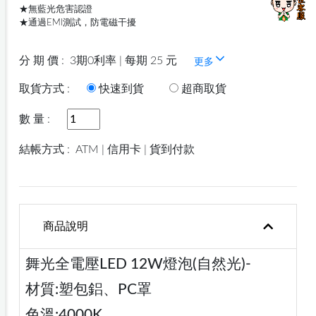
★無藍光危害認證
★通過EMI測試，防電磁干擾
分 期 價 :
3期0利率 | 每期 25 元
更多
取貨方式 :
快速到貨
超商取貨
數 量 :
結帳方式 :
ATM | 信用卡 | 貨到付款
商品說明
舞光全電壓LED 12W燈泡(自然光)-
材質:塑包鋁、PC罩
色溫:4000K