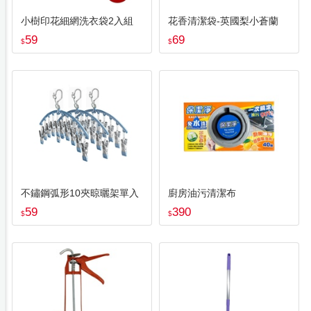
小樹印花細網洗衣袋2入組
花香清潔袋-英國梨小蒼蘭
59
69
$
$
不鏽鋼弧形10夾晾曬架單入
廚房油污清潔布
59
390
$
$