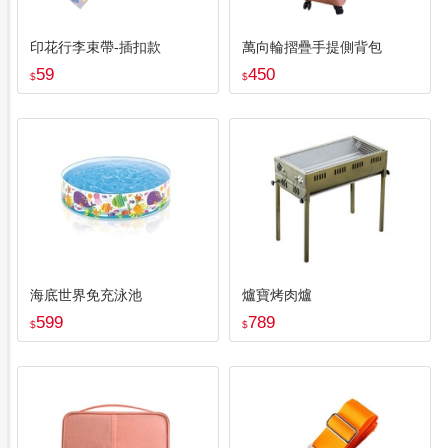
印花行李束帶-插扣款
萬向輪摺疊手提側背包
59
450
$
$
海底世界免充泳池
爐寶烤肉爐
599
789
$
$