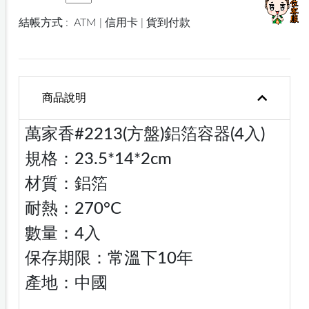
結帳方式 :
ATM | 信用卡 | 貨到付款
商品說明
萬家香#2213(方盤)鋁箔容器(4入)
規格：23.5*14*2cm
材質：鋁箔
耐熱：270°C
數量：4入
保存期限：常溫下10年
產地：中國