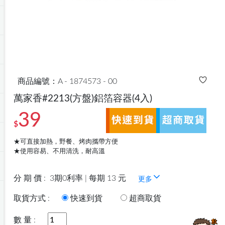
商品編號：A - 1874573 - 00
萬家香#2213(方盤)鋁箔容器(4入)
39
$
★可直接加熱，野餐、烤肉攜帶方便
★使用容易、不用清洗，耐高溫
分 期 價 :
3期0利率 | 每期 13 元
更多
取貨方式 :
快速到貨
超商取貨
數 量 :