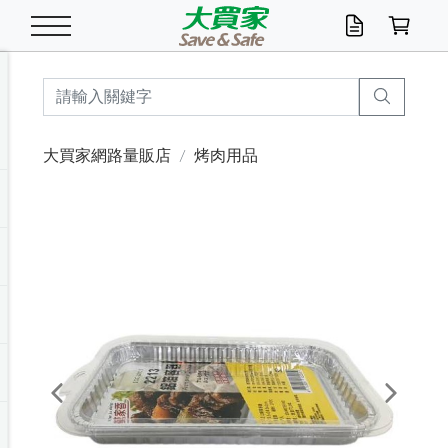
米/五穀/濃湯
休閒零嘴
養生保健/常備品
沐浴乳香皂
鍋具/飲水/廚房
衛生紙/濕巾
廚房家電
文具/辦公用品
冷凍免運
米/糙米
食用油
包麵
魚罐
初一十五拜拜懶
餅乾
糖果/蜜餞/果凍
茶飲料
雞精/飲品
奶粉
綠茶
即溶咖啡
沐浴乳
洗髮/護髮
牙 刷
潔顏產品
臉部保養
鍋具/餐具
掃除/清潔用具
寢具/家具
寵物食品
抽取衛生紙/濕巾
洗衣精
廚房/餐具清潔
衛生棉
箱購免運區
料理鍋具
除濕/清淨機
除塵家電
電腦周邊
文具用品
機車/腳踏車百貨
戶外/休閒用品
服飾內著
生鮮食品
食品免運
季節活動
大買家網路量販店
烤肉用品
油/調味料
美味餅乾
奶粉/穀麥片
美髮造型
掃除用具/照明/五金
衣物清潔
季節家電
汽機車百貨
箱購免運
五穀/南北貨
醬油.油膏.蠔油
碗麵/義大利麵
醬菜/玉米罐
零嘴
糕餅/點心
巧克力
果汁咖啡
機能保健
麥片/玉米片
紅茶
咖啡豆/粉/濾掛
香皂/洗手乳
造型髮品
牙膏/漱口水
卸妝/粉刺調理
面/眼膜
保鮮/微波
洗衣/曬衣用具
收納用品
寵物清潔/百貨
廚房紙巾/平版/
洗衣粉/皂
浴廁/水管清潔
嬰兒尿布
烤箱/微波/電磁爐
風扇/防蚊家電
美容家電
數位週邊
辦公文具/收納
汽車百貨
健身/按摩/瑜珈
配件
調理食品
清潔用品免運
店長推薦
泡麵 / 麵條
糖果/巧克力
特色茶品
口腔清潔
傢飾/收納/衛浴
居家清潔
生活家電
休閒/運動
主題專區
湯類/湯塊
調味用品
麵條/快煮麵/米粉
調理食品
堅果/海苔
洋芋片
碳酸/礦泉水
族群保健
沖調穀粉/隨手包
奶茶/花草茶
可可/糖/奶精
染髮產品
口腔配件
刮鬍用品
身體保養
飲水用具
電池/延長線
衛浴/毛巾
園藝用品
箱購免運區
漂白水/柔軟精
居家清潔/除濕芳
成人紙尿褲
快煮壺/烘碗機
電暖器
家用電器
手機/平板周邊
玩具/擺設小物
測量/護具/其他
男/女/機能包
居家/汽百用品
這夏不怕熱
罐頭調理包
飲料
咖啡/可可
臉部清潔
寵物/園藝
衛生棉/護墊
3C/電腦周邊/OA
服飾/配件
咖哩/沾拌醬/抹醬
箱購專區
肉鬆/肉醬罐
肉乾/豆乾
節日限定伴手禮
保久乳/豆米漿
常備/醫材/口罩
烏龍/普洱茶/其他
開架彩妝/防曬
廚房配件
燈泡/檯燈/照明
地墊/家飾品
日用活動區
箱購免運區
防蚊/殺蟲
咖啡機/果汁調理
辦公用具
球類/運動
戶外/室內鞋
綠意露營生活
開架/身體保養
成人/嬰兒紙尿褲
點心罐
機能飲料
▶保健品牌推薦
黑糖桂圓/蜂蜜醋
修繕/五金/祭祀
Previous
Next
箱購飲料