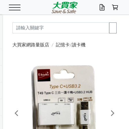
米/五穀/濃湯
休閒零嘴
養生保健/常備品
沐浴乳香皂
鍋具/飲水/廚房
衛生紙/濕巾
廚房家電
文具/辦公用品
冷凍免運
米/糙米
食用油
包麵
魚罐
初一十五拜拜懶
餅乾
糖果/蜜餞/果凍
茶飲料
雞精/飲品
奶粉
綠茶
即溶咖啡
沐浴乳
洗髮/護髮
牙 刷
潔顏產品
臉部保養
鍋具/餐具
掃除/清潔用具
寢具/家具
寵物食品
抽取衛生紙/濕巾
洗衣精
廚房/餐具清潔
衛生棉
箱購免運區
料理鍋具
除濕/清淨機
除塵家電
電腦周邊
文具用品
機車/腳踏車百貨
戶外/休閒用品
服飾內著
生鮮食品
食品免運
季節活動
大買家網路量販店
記憶卡/讀卡機
油/調味料
美味餅乾
奶粉/穀麥片
美髮造型
掃除用具/照明/五金
衣物清潔
季節家電
汽機車百貨
箱購免運
五穀/南北貨
醬油.油膏.蠔油
碗麵/義大利麵
醬菜/玉米罐
零嘴
糕餅/點心
巧克力
果汁咖啡
機能保健
麥片/玉米片
紅茶
咖啡豆/粉/濾掛
香皂/洗手乳
造型髮品
牙膏/漱口水
卸妝/粉刺調理
面/眼膜
保鮮/微波
洗衣/曬衣用具
收納用品
寵物清潔/百貨
廚房紙巾/平版/
洗衣粉/皂
浴廁/水管清潔
嬰兒尿布
烤箱/微波/電磁爐
風扇/防蚊家電
美容家電
數位週邊
辦公文具/收納
汽車百貨
健身/按摩/瑜珈
配件
調理食品
清潔用品免運
店長推薦
泡麵 / 麵條
糖果/巧克力
特色茶品
口腔清潔
傢飾/收納/衛浴
居家清潔
生活家電
休閒/運動
主題專區
湯類/湯塊
調味用品
麵條/快煮麵/米粉
調理食品
堅果/海苔
洋芋片
碳酸/礦泉水
族群保健
沖調穀粉/隨手包
奶茶/花草茶
可可/糖/奶精
染髮產品
口腔配件
刮鬍用品
身體保養
飲水用具
電池/延長線
衛浴/毛巾
園藝用品
箱購免運區
漂白水/柔軟精
居家清潔/除濕芳
成人紙尿褲
快煮壺/烘碗機
電暖器
家用電器
手機/平板周邊
玩具/擺設小物
測量/護具/其他
男/女/機能包
居家/汽百用品
這夏不怕熱
罐頭調理包
飲料
咖啡/可可
臉部清潔
寵物/園藝
衛生棉/護墊
3C/電腦周邊/OA
服飾/配件
咖哩/沾拌醬/抹醬
箱購專區
肉鬆/肉醬罐
肉乾/豆乾
節日限定伴手禮
保久乳/豆米漿
常備/醫材/口罩
烏龍/普洱茶/其他
開架彩妝/防曬
廚房配件
燈泡/檯燈/照明
地墊/家飾品
日用活動區
箱購免運區
防蚊/殺蟲
咖啡機/果汁調理
辦公用具
球類/運動
戶外/室內鞋
綠意露營生活
開架/身體保養
成人/嬰兒紙尿褲
點心罐
機能飲料
▶保健品牌推薦
黑糖桂圓/蜂蜜醋
修繕/五金/祭祀
Previous
Next
箱購飲料