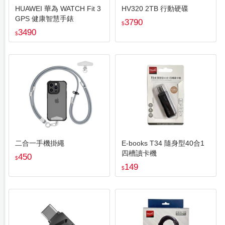
HUAWEI 華為 WATCH Fit 3
HV320 2TB 行動硬碟
GPS 健康智慧手錶
3790
$
3490
$
二合一手機掛繩
E-books T34 隨身型40合1
四槽讀卡機
450
$
149
$