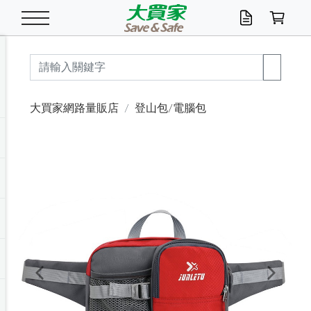
米/五穀/濃湯
休閒零嘴
養生保健/常備品
沐浴乳香皂
鍋具/飲水/廚房
衛生紙/濕巾
廚房家電
文具/辦公用品
冷凍免運
米/糙米
食用油
包麵
魚罐
初一十五拜拜懶
餅乾
糖果/蜜餞/果凍
茶飲料
雞精/飲品
奶粉
綠茶
即溶咖啡
沐浴乳
洗髮/護髮
牙 刷
潔顏產品
臉部保養
鍋具/餐具
掃除/清潔用具
寢具/家具
寵物食品
抽取衛生紙/濕巾
洗衣精
廚房/餐具清潔
衛生棉
箱購免運區
料理鍋具
除濕/清淨機
除塵家電
電腦周邊
文具用品
機車/腳踏車百貨
戶外/休閒用品
服飾內著
生鮮食品
食品免運
季節活動
大買家網路量販店
登山包/電腦包
油/調味料
美味餅乾
奶粉/穀麥片
美髮造型
掃除用具/照明/五金
衣物清潔
季節家電
汽機車百貨
箱購免運
五穀/南北貨
醬油.油膏.蠔油
碗麵/義大利麵
醬菜/玉米罐
零嘴
糕餅/點心
巧克力
果汁咖啡
機能保健
麥片/玉米片
紅茶
咖啡豆/粉/濾掛
香皂/洗手乳
造型髮品
牙膏/漱口水
卸妝/粉刺調理
面/眼膜
保鮮/微波
洗衣/曬衣用具
收納用品
寵物清潔/百貨
廚房紙巾/平版/
洗衣粉/皂
浴廁/水管清潔
嬰兒尿布
烤箱/微波/電磁爐
風扇/防蚊家電
美容家電
數位週邊
辦公文具/收納
汽車百貨
健身/按摩/瑜珈
配件
調理食品
清潔用品免運
店長推薦
泡麵 / 麵條
糖果/巧克力
特色茶品
口腔清潔
傢飾/收納/衛浴
居家清潔
生活家電
休閒/運動
主題專區
湯類/湯塊
調味用品
麵條/快煮麵/米粉
調理食品
堅果/海苔
洋芋片
碳酸/礦泉水
族群保健
沖調穀粉/隨手包
奶茶/花草茶
可可/糖/奶精
染髮產品
口腔配件
刮鬍用品
身體保養
飲水用具
電池/延長線
衛浴/毛巾
園藝用品
箱購免運區
漂白水/柔軟精
居家清潔/除濕芳
成人紙尿褲
快煮壺/烘碗機
電暖器
家用電器
手機/平板周邊
玩具/擺設小物
測量/護具/其他
男/女/機能包
居家/汽百用品
這夏不怕熱
罐頭調理包
飲料
咖啡/可可
臉部清潔
寵物/園藝
衛生棉/護墊
3C/電腦周邊/OA
服飾/配件
咖哩/沾拌醬/抹醬
箱購專區
肉鬆/肉醬罐
肉乾/豆乾
節日限定伴手禮
保久乳/豆米漿
常備/醫材/口罩
烏龍/普洱茶/其他
開架彩妝/防曬
廚房配件
燈泡/檯燈/照明
地墊/家飾品
日用活動區
箱購免運區
防蚊/殺蟲
咖啡機/果汁調理
辦公用具
球類/運動
戶外/室內鞋
綠意露營生活
開架/身體保養
成人/嬰兒紙尿褲
點心罐
機能飲料
▶保健品牌推薦
黑糖桂圓/蜂蜜醋
修繕/五金/祭祀
Previous
Next
箱購飲料