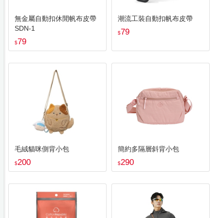
無金屬自動扣休閒帆布皮帶
潮流工裝自動扣帆布皮帶
SDN-1
79
$
79
$
毛絨貓咪側背小包
簡約多隔層斜背小包
200
290
$
$