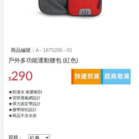
商品編號：A - 1875200 - 01
戶外多功能運動腰包
(紅色)
290
$
★防潑水 耐磨耐刮
★背部透氣網設計
★彈力固定帶設計
★腰帶掛扣設計
★商品不含水壺
規格 :