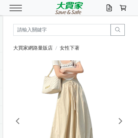
米/五穀/濃湯
休閒零嘴
養生保健/常備品
沐浴乳香皂
鍋具/飲水/廚房
衛生紙/濕巾
廚房家電
文具/辦公用品
冷凍免運
米/糙米
食用油
包麵
魚罐
初一十五拜拜懶
餅乾
糖果/蜜餞/果凍
茶飲料
雞精/飲品
奶粉
綠茶
即溶咖啡
沐浴乳
洗髮/護髮
牙 刷
潔顏產品
臉部保養
鍋具/餐具
掃除/清潔用具
寢具/家具
寵物食品
抽取衛生紙/濕巾
洗衣精
廚房/餐具清潔
衛生棉
箱購免運區
料理鍋具
除濕/清淨機
除塵家電
電腦周邊
文具用品
機車/腳踏車百貨
戶外/休閒用品
服飾內著
生鮮食品
食品免運
季節活動
大買家網路量販店
女性下著
油/調味料
美味餅乾
奶粉/穀麥片
美髮造型
掃除用具/照明/五金
衣物清潔
季節家電
汽機車百貨
箱購免運
五穀/南北貨
醬油.油膏.蠔油
碗麵/義大利麵
醬菜/玉米罐
零嘴
糕餅/點心
巧克力
果汁咖啡
機能保健
麥片/玉米片
紅茶
咖啡豆/粉/濾掛
香皂/洗手乳
造型髮品
牙膏/漱口水
卸妝/粉刺調理
面/眼膜
保鮮/微波
洗衣/曬衣用具
收納用品
寵物清潔/百貨
廚房紙巾/平版/
洗衣粉/皂
浴廁/水管清潔
嬰兒尿布
烤箱/微波/電磁爐
風扇/防蚊家電
美容家電
數位週邊
辦公文具/收納
汽車百貨
健身/按摩/瑜珈
配件
調理食品
清潔用品免運
店長推薦
泡麵 / 麵條
糖果/巧克力
特色茶品
口腔清潔
傢飾/收納/衛浴
居家清潔
生活家電
休閒/運動
主題專區
湯類/湯塊
調味用品
麵條/快煮麵/米粉
調理食品
堅果/海苔
洋芋片
碳酸/礦泉水
族群保健
沖調穀粉/隨手包
奶茶/花草茶
可可/糖/奶精
染髮產品
口腔配件
刮鬍用品
身體保養
飲水用具
電池/延長線
衛浴/毛巾
園藝用品
箱購免運區
漂白水/柔軟精
居家清潔/除濕芳
成人紙尿褲
快煮壺/烘碗機
電暖器
家用電器
手機/平板周邊
玩具/擺設小物
測量/護具/其他
男/女/機能包
居家/汽百用品
這夏不怕熱
罐頭調理包
飲料
咖啡/可可
臉部清潔
寵物/園藝
衛生棉/護墊
3C/電腦周邊/OA
服飾/配件
咖哩/沾拌醬/抹醬
箱購專區
肉鬆/肉醬罐
肉乾/豆乾
節日限定伴手禮
保久乳/豆米漿
常備/醫材/口罩
烏龍/普洱茶/其他
開架彩妝/防曬
廚房配件
燈泡/檯燈/照明
地墊/家飾品
日用活動區
箱購免運區
防蚊/殺蟲
咖啡機/果汁調理
辦公用具
球類/運動
戶外/室內鞋
綠意露營生活
開架/身體保養
成人/嬰兒紙尿褲
點心罐
機能飲料
▶保健品牌推薦
黑糖桂圓/蜂蜜醋
修繕/五金/祭祀
Previous
Next
箱購飲料