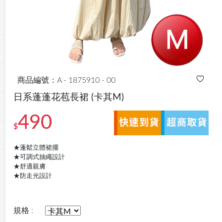
商品編號：A - 1875910 - 00
日系蓬蓬花苞長裙
(卡其M)
490
$
★蓬鬆立體裙擺
★可調式抽繩設計
★舒適親膚
★防走光設計
規格 :