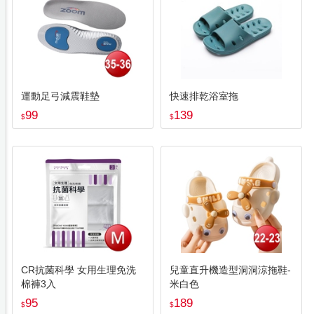
運動足弓減震鞋墊
快速排乾浴室拖
99
139
$
$
CR抗菌科學 女用生理免洗
兒童直升機造型洞洞涼拖鞋-
棉褲3入
米白色
95
189
$
$