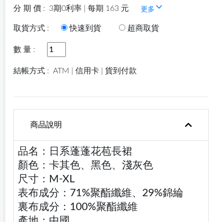
分 期 價 :
3期0利率 | 每期 163 元
更多
取貨方式 :
快速到貨
超商取貨
數 量 :
結帳方式 :
ATM | 信用卡 | 貨到付款
商品說明
品名：日系蓬蓬花苞長裙
顏色：卡其色、黑色、淺灰色
尺寸：M-XL
表布成分：71%聚酯纖維、29%錦綸
裏布成分：100%聚酯纖維
產地：中國