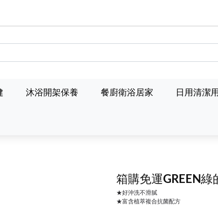
健
沐浴開架保養
餐廚衛浴居家
日用清潔
箱購免運GREEN綠
★好沖洗不滑膩
★富含植萃複合抗菌配方