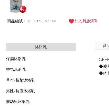
商品編號： B - 1875567 - 01
加入興趣清單
商
沐浴乳
保濕沐浴乳
GR
◆商
香氛沐浴乳
◆內
草本/抗菌沐浴乳
男性/抗痘沐浴乳
嬰幼兒沐浴乳