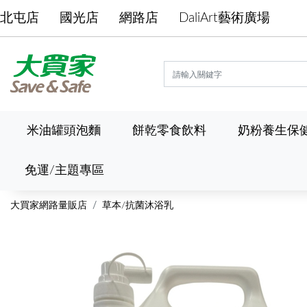
北屯店
國光店
網路店
DaliArt藝術廣場
米油罐頭泡麵
餅乾零食飲料
奶粉養生保
免運/主題專區
大買家網路量販店
草本/抗菌沐浴乳