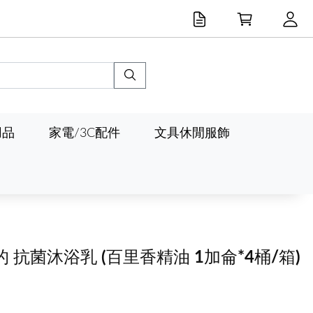
用品
家電/3C配件
文具休閒服飾
的 抗菌沐浴乳
(百里香精油 1加侖*4桶/箱)