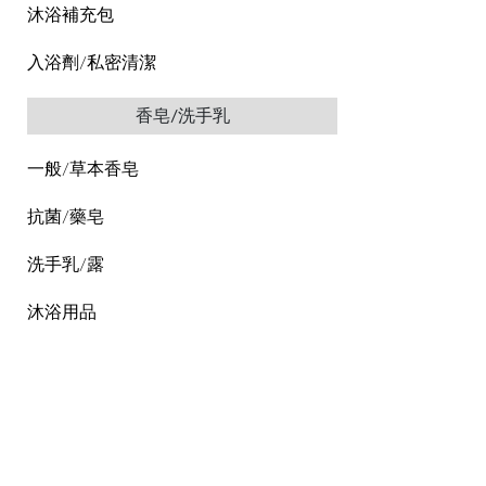
沐浴補充包
入浴劑/私密清潔
香皂/洗手乳
一般/草本香皂
抗菌/藥皂
洗手乳/露
沐浴用品