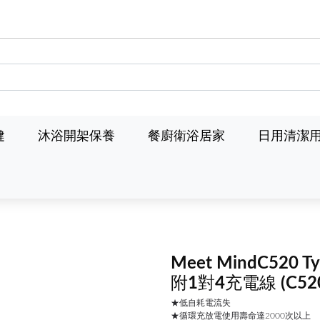
健
沐浴開架保養
餐廚衛浴居家
日用清潔
Meet MindC520
附1對4充電線
(C52
★低自耗電流失
★循環充放電使用壽命達2000次以上