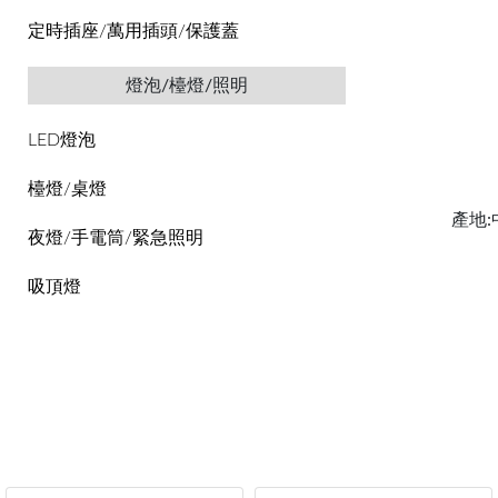
定時插座/萬用插頭/保護蓋
燈泡/檯燈/照明
LED燈泡
檯燈/桌燈
產地:
夜燈/手電筒/緊急照明
吸頂燈