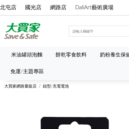
北屯店
國光店
網路店
DaliArt藝術廣場
米油罐頭泡麵
餅乾零食飲料
奶粉養生保
免運/主題專區
大買家網路量販店
鈕型/充電電池