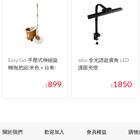
Easy Go-手壓式伸縮旋
aibo 全光譜超廣角 LED
轉拖把組(米色＋台車)
護眼夾燈
899
1850
$
$
關於我們
歡迎加入
會員權益
購物