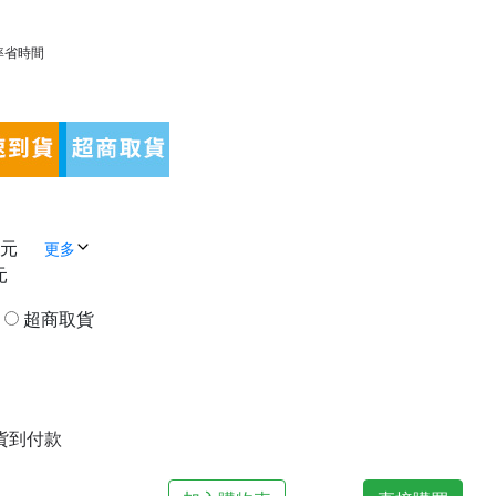
率省時間
 元
更多
元
貨
超商取貨
| 貨到付款