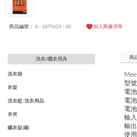
商品編號： A - 1875424 - 00
加入興趣清單
商
洗衣/曬衣用具
Mee
洗衣袋
型號
衣架
電池
電池
洗衣籃/洗衣用品
電池容
衣夾
輸入：
輸出：
曬衣架(繩)
使用