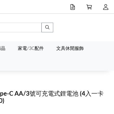
用品
家電/3C配件
文具休閒服飾
 Type-C AA/3號可充電式鋰電池 (4入一卡
0)