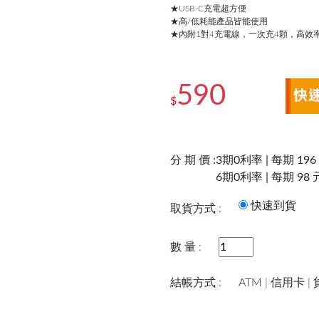
★USB-C充電超方便
★高/低耗能產品皆能使用
★內附1對4充電線，一次充4顆，高效
590
$
分 期 價 :
3期0利率 | 每期 196
6期0利率 | 每期 98 
快速到
取貨方式 :
數 量 :
結帳方式 :
ATM | 信用卡 