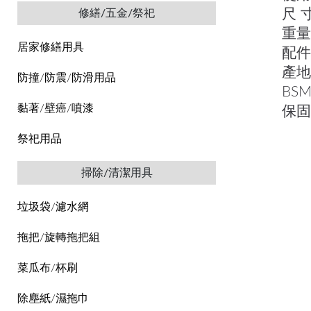
尺 寸
修繕/五金/祭祀
重量：
居家修繕用具
配件：
產地
防撞/防震/防滑用品
BS
黏著/壁癌/噴漆
保固
祭祀用品
掃除/清潔用具
垃圾袋/濾水網
拖把/旋轉拖把組
菜瓜布/杯刷
除塵紙/濕拖巾