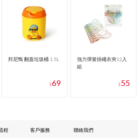
邦尼鴨 翻蓋垃圾桶 1.5L
強力彈簧掛繩衣夾12入
組
69
55
$
$
流程
客戶服務
聯絡我們