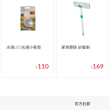
水滴LED光感小夜燈
家簡塵除 紗窗刷
110
169
$
$
官方社群