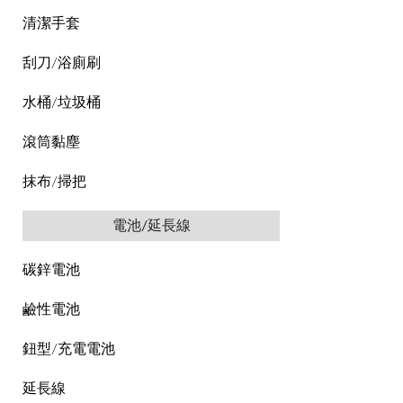
清潔手套
刮刀/浴廁刷
水桶/垃圾桶
滾筒黏塵
抹布/掃把
電池/延長線
碳鋅電池
鹼性電池
鈕型/充電電池
延長線