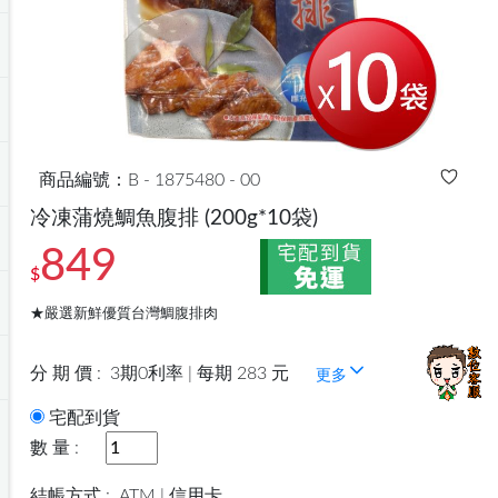
商品編號：B - 1875480 - 00
冷凍蒲燒鯛魚腹排
(200g*10袋)
849
$
★嚴選新鮮優質台灣鯛腹排肉
分 期 價 :
3期0利率 | 每期 283 元
更多
宅配到貨
數 量 :
結帳方式 :
ATM | 信用卡