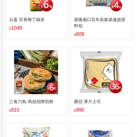
台盈 百香柳丁綠茶
基隆廟口百年吳家鼎邊趖原
料包
1049
$
809
$
三食六島-馬祖招牌煎餅
榮冠 厚片土司
810
990
$
$