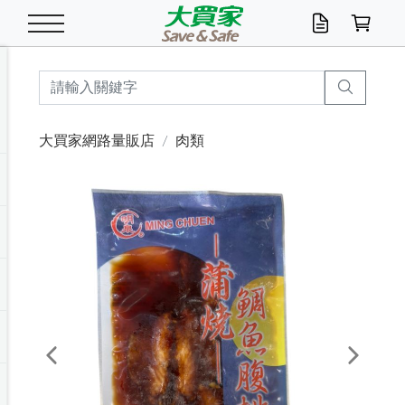
米/五穀/濃湯
休閒零嘴
養生保健/常備品
沐浴乳香皂
鍋具/飲水/廚房
衛生紙/濕巾
廚房家電
文具/辦公用品
冷凍免運
米/糙米
食用油
包麵
魚罐
初一十五拜拜懶
餅乾
糖果/蜜餞/果凍
茶飲料
雞精/飲品
奶粉
綠茶
即溶咖啡
沐浴乳
洗髮/護髮
牙 刷
潔顏產品
臉部保養
鍋具/餐具
掃除/清潔用具
寢具/家具
寵物食品
抽取衛生紙/濕巾
洗衣精
廚房/餐具清潔
衛生棉
箱購免運區
料理鍋具
除濕/清淨機
除塵家電
電腦周邊
文具用品
機車/腳踏車百貨
戶外/休閒用品
服飾內著
生鮮食品
食品免運
季節活動
大買家網路量販店
肉類
油/調味料
美味餅乾
奶粉/穀麥片
美髮造型
掃除用具/照明/五金
衣物清潔
季節家電
汽機車百貨
箱購免運
五穀/南北貨
醬油.油膏.蠔油
碗麵/義大利麵
醬菜/玉米罐
零嘴
糕餅/點心
巧克力
果汁咖啡
機能保健
麥片/玉米片
紅茶
咖啡豆/粉/濾掛
香皂/洗手乳
造型髮品
牙膏/漱口水
卸妝/粉刺調理
面/眼膜
保鮮/微波
洗衣/曬衣用具
收納用品
寵物清潔/百貨
廚房紙巾/平版/
洗衣粉/皂
浴廁/水管清潔
嬰兒尿布
烤箱/微波/電磁爐
風扇/防蚊家電
美容家電
數位週邊
辦公文具/收納
汽車百貨
健身/按摩/瑜珈
配件
調理食品
清潔用品免運
店長推薦
泡麵 / 麵條
糖果/巧克力
特色茶品
口腔清潔
傢飾/收納/衛浴
居家清潔
生活家電
休閒/運動
主題專區
湯類/湯塊
調味用品
麵條/快煮麵/米粉
調理食品
堅果/海苔
洋芋片
碳酸/礦泉水
族群保健
沖調穀粉/隨手包
奶茶/花草茶
可可/糖/奶精
染髮產品
口腔配件
刮鬍用品
身體保養
飲水用具
電池/延長線
衛浴/毛巾
園藝用品
箱購免運區
漂白水/柔軟精
居家清潔/除濕芳
成人紙尿褲
快煮壺/烘碗機
電暖器
家用電器
手機/平板周邊
玩具/擺設小物
測量/護具/其他
男/女/機能包
居家/汽百用品
這夏不怕熱
罐頭調理包
飲料
咖啡/可可
臉部清潔
寵物/園藝
衛生棉/護墊
3C/電腦周邊/OA
服飾/配件
咖哩/沾拌醬/抹醬
箱購專區
肉鬆/肉醬罐
肉乾/豆乾
節日限定伴手禮
保久乳/豆米漿
常備/醫材/口罩
烏龍/普洱茶/其他
開架彩妝/防曬
廚房配件
燈泡/檯燈/照明
地墊/家飾品
日用活動區
箱購免運區
防蚊/殺蟲
咖啡機/果汁調理
辦公用具
球類/運動
戶外/室內鞋
綠意露營生活
開架/身體保養
成人/嬰兒紙尿褲
點心罐
機能飲料
▶保健品牌推薦
黑糖桂圓/蜂蜜醋
修繕/五金/祭祀
Previous
Next
箱購飲料