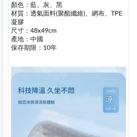
顏色：藍、灰、黑
材質：透氣面料(聚酯纖維)、網布、TPE
凝膠
尺寸：48x49cm
產地：中國
保存期限：10年