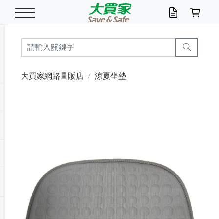
米/五穀/濃湯
休閒零嘴
養生保健/常備品
沐浴乳香皂
鍋具/飲水/廚房
衛生紙/濕巾
廚房家電
文具/辦公用品
冷凍免運
米/糙米
食用油
包麵
魚罐
初一十五拜拜懶
餅乾
糖果/蜜餞/果凍
茶飲料
雞精/飲品
奶粉
綠茶
即溶咖啡
沐浴乳
洗髮/護髮
牙 刷
潔顏產品
臉部保養
鍋具/餐具
掃除/清潔用具
寢具/家具
寵物食品
抽取衛生紙/濕巾
洗衣精
廚房/餐具清潔
衛生棉
箱購免運區
料理鍋具
除濕/清淨機
除塵家電
電腦周邊
文具用品
機車/腳踏車百貨
戶外/休閒用品
服飾內著
生鮮食品
食品免運
季節活動
大買家網路量販店
涼夏坐墊
油/調味料
美味餅乾
奶粉/穀麥片
美髮造型
掃除用具/照明/五金
衣物清潔
季節家電
汽機車百貨
箱購免運
五穀/南北貨
醬油.油膏.蠔油
碗麵/義大利麵
醬菜/玉米罐
零嘴
糕餅/點心
巧克力
果汁咖啡
機能保健
麥片/玉米片
紅茶
咖啡豆/粉/濾掛
香皂/洗手乳
造型髮品
牙膏/漱口水
卸妝/粉刺調理
面/眼膜
保鮮/微波
洗衣/曬衣用具
收納用品
寵物清潔/百貨
廚房紙巾/平版/
洗衣粉/皂
浴廁/水管清潔
嬰兒尿布
烤箱/微波/電磁爐
風扇/防蚊家電
美容家電
數位週邊
辦公文具/收納
汽車百貨
健身/按摩/瑜珈
配件
調理食品
清潔用品免運
店長推薦
泡麵 / 麵條
糖果/巧克力
特色茶品
口腔清潔
傢飾/收納/衛浴
居家清潔
生活家電
休閒/運動
主題專區
湯類/湯塊
調味用品
麵條/快煮麵/米粉
調理食品
堅果/海苔
洋芋片
碳酸/礦泉水
族群保健
沖調穀粉/隨手包
奶茶/花草茶
可可/糖/奶精
染髮產品
口腔配件
刮鬍用品
身體保養
飲水用具
電池/延長線
衛浴/毛巾
園藝用品
箱購免運區
漂白水/柔軟精
居家清潔/除濕芳
成人紙尿褲
快煮壺/烘碗機
電暖器
家用電器
手機/平板周邊
玩具/擺設小物
測量/護具/其他
男/女/機能包
居家/汽百用品
這夏不怕熱
罐頭調理包
飲料
咖啡/可可
臉部清潔
寵物/園藝
衛生棉/護墊
3C/電腦周邊/OA
服飾/配件
咖哩/沾拌醬/抹醬
箱購專區
肉鬆/肉醬罐
肉乾/豆乾
節日限定伴手禮
保久乳/豆米漿
常備/醫材/口罩
烏龍/普洱茶/其他
開架彩妝/防曬
廚房配件
燈泡/檯燈/照明
地墊/家飾品
日用活動區
箱購免運區
防蚊/殺蟲
咖啡機/果汁調理
辦公用具
球類/運動
戶外/室內鞋
綠意露營生活
開架/身體保養
成人/嬰兒紙尿褲
點心罐
機能飲料
▶保健品牌推薦
黑糖桂圓/蜂蜜醋
修繕/五金/祭祀
箱購飲料