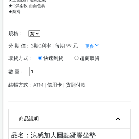
★Q彈柔軟 曲面包裹
★防滑
規格 :
分 期 價 :
3期0利率 | 每期 99 元
更多
取貨方式 :
快速到貨
超商取貨
數 量 :
結帳方式 :
ATM | 信用卡 | 貨到付款
商品說明
品名：涼感加大圓點凝膠坐墊