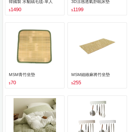
韓國製 水貂絨毛毯-單人
3D涼感透氣舒眠床墊
1490
1199
$
$
MSM青竹坐墊
MSM細緻麻將竹坐墊
70
255
$
$