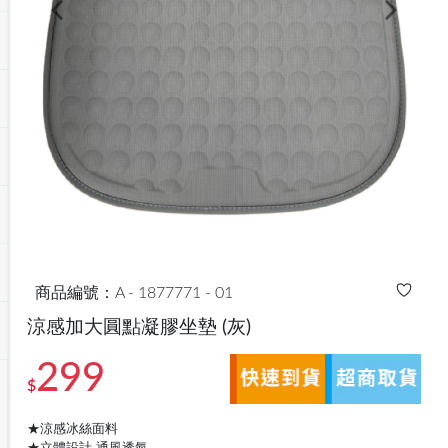
Previous
Next
商品編號：A - 1877771 - 01
涼感加大圓點凝膠坐墊
(灰)
299
$
★涼感冰絲面料
★立體設計 通風透氣