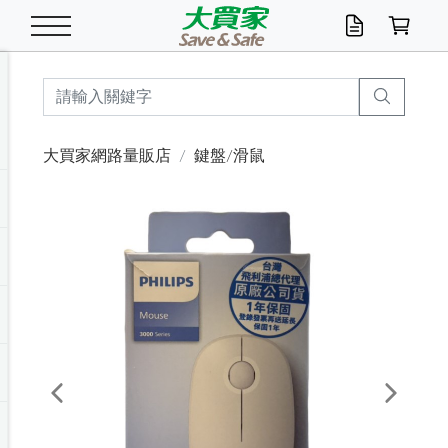
米/五穀/濃湯
休閒零嘴
養生保健/常備品
沐浴乳香皂
鍋具/飲水/廚房
衛生紙/濕巾
廚房家電
文具/辦公用品
冷凍免運
米/糙米
食用油
包麵
魚罐
初一十五拜拜懶
餅乾
糖果/蜜餞/果凍
茶飲料
雞精/飲品
奶粉
綠茶
即溶咖啡
沐浴乳
洗髮/護髮
牙 刷
潔顏產品
臉部保養
鍋具/餐具
掃除/清潔用具
寢具/家具
寵物食品
抽取衛生紙/濕巾
洗衣精
廚房/餐具清潔
衛生棉
箱購免運區
料理鍋具
除濕/清淨機
除塵家電
電腦周邊
文具用品
機車/腳踏車百貨
戶外/休閒用品
服飾內著
生鮮食品
食品免運
季節活動
大買家網路量販店
鍵盤/滑鼠
油/調味料
美味餅乾
奶粉/穀麥片
美髮造型
掃除用具/照明/五金
衣物清潔
季節家電
汽機車百貨
箱購免運
五穀/南北貨
醬油.油膏.蠔油
碗麵/義大利麵
醬菜/玉米罐
零嘴
糕餅/點心
巧克力
果汁咖啡
機能保健
麥片/玉米片
紅茶
咖啡豆/粉/濾掛
香皂/洗手乳
造型髮品
牙膏/漱口水
卸妝/粉刺調理
面/眼膜
保鮮/微波
洗衣/曬衣用具
收納用品
寵物清潔/百貨
廚房紙巾/平版/
洗衣粉/皂
浴廁/水管清潔
嬰兒尿布
烤箱/微波/電磁爐
風扇/防蚊家電
美容家電
數位週邊
辦公文具/收納
汽車百貨
健身/按摩/瑜珈
配件
調理食品
清潔用品免運
店長推薦
泡麵 / 麵條
糖果/巧克力
特色茶品
口腔清潔
傢飾/收納/衛浴
居家清潔
生活家電
休閒/運動
主題專區
湯類/湯塊
調味用品
麵條/快煮麵/米粉
調理食品
堅果/海苔
洋芋片
碳酸/礦泉水
族群保健
沖調穀粉/隨手包
奶茶/花草茶
可可/糖/奶精
染髮產品
口腔配件
刮鬍用品
身體保養
飲水用具
電池/延長線
衛浴/毛巾
園藝用品
箱購免運區
漂白水/柔軟精
居家清潔/除濕芳
成人紙尿褲
快煮壺/烘碗機
電暖器
家用電器
手機/平板周邊
玩具/擺設小物
測量/護具/其他
男/女/機能包
居家/汽百用品
這夏不怕熱
罐頭調理包
飲料
咖啡/可可
臉部清潔
寵物/園藝
衛生棉/護墊
3C/電腦周邊/OA
服飾/配件
咖哩/沾拌醬/抹醬
箱購專區
肉鬆/肉醬罐
肉乾/豆乾
節日限定伴手禮
保久乳/豆米漿
常備/醫材/口罩
烏龍/普洱茶/其他
開架彩妝/防曬
廚房配件
燈泡/檯燈/照明
地墊/家飾品
日用活動區
箱購免運區
防蚊/殺蟲
咖啡機/果汁調理
辦公用具
球類/運動
戶外/室內鞋
綠意露營生活
開架/身體保養
成人/嬰兒紙尿褲
點心罐
機能飲料
▶保健品牌推薦
黑糖桂圓/蜂蜜醋
修繕/五金/祭祀
Previous
Next
箱購飲料